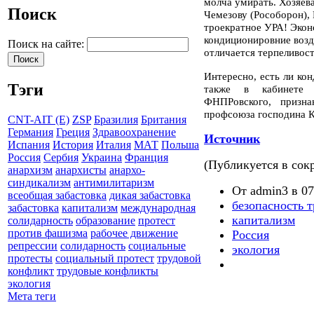
молча умирать. Хозяева
Поиск
Чемезову (Рособорон), 
троекратное УРА! Экон
кондиционировние возду
Поиск на сайте:
отличается терпеливос
Интересно, есть ли ко
Тэги
также в кабинете ч
ФНПРовского, призна
профсоюза господина Ка
CNT-AIT (E)
ZSP
Бразилия
Британия
Германия
Греция
Здравоохранение
Источник
Испания
История
Италия
МАТ
Польша
Россия
Сербия
Украина
Франция
(Публикуется в сок
анархизм
анархисты
анархо-
синдикализм
антимилитаризм
От admin3 в 07
всеобщая забастовка
дикая забастовка
безопасность т
забастовка
капитализм
международная
капитализм
солидарность
образование
протест
против фашизма
рабочее движение
Россия
репрессии
солидарность
социальные
экология
протесты
социальный протест
трудовой
конфликт
трудовые конфликты
экология
Мета теги