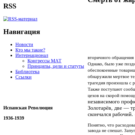
RSS
Навигация
Новости
Кто мы такие?
Интернационал
вторичного обращения 
Конгрессы МАТ
Однако, было уже поздн
Принципы, цели и статуты
обеспокоенные товарищ
Библиотека
обнаружили мертвое тел
Ссылки
трагедия произошла с 
Также поступают сообщ
цехов на скорой помощ
независимого проф
Золотарёв, две — тр
Испанская Революция
скончался рабочий. (
1936-1939
Понятно, что расходова
завода не спешат. Зап