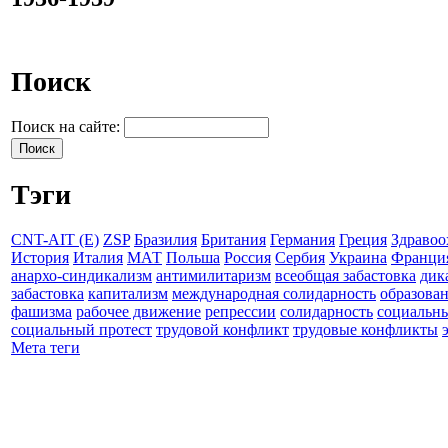
Поиск
Поиск на сайте:
Тэги
CNT-AIT (E)
ZSP
Бразилия
Британия
Германия
Греция
Здравоо
История
Италия
МАТ
Польша
Россия
Сербия
Украина
Франци
анархо-синдикализм
антимилитаризм
всеобщая забастовка
дик
забастовка
капитализм
международная солидарность
образова
фашизма
рабочее движение
репрессии
солидарность
социальн
социальный протест
трудовой конфликт
трудовые конфликты
Мета теги