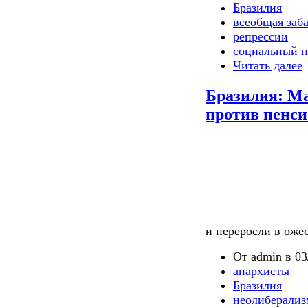
Бразилия
всеобщая заб
репрессии
социальный п
Читать далее
Бразилия: М
против пенс
и переросли в оже
От admin в 03
анархисты
Бразилия
неолиберализ