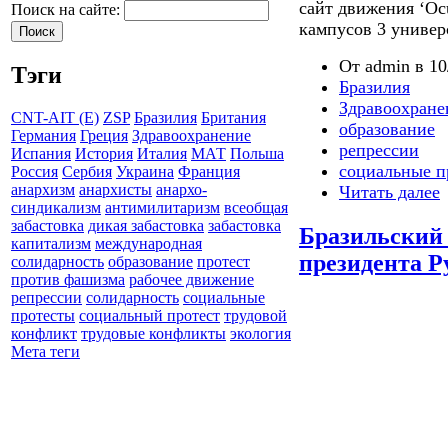
сайт движения ‘Ocu
Поиск на сайте:
кампусов 3 универ
От admin в 10
Тэги
Бразилия
Здравоохране
CNT-AIT (E)
ZSP
Бразилия
Британия
образование
Германия
Греция
Здравоохранение
репрессии
Испания
История
Италия
МАТ
Польша
социальные п
Россия
Сербия
Украина
Франция
анархизм
анархисты
анархо-
Читать далее
синдикализм
антимилитаризм
всеобщая
забастовка
дикая забастовка
забастовка
Бразильский
капитализм
международная
президента Р
солидарность
образование
протест
против фашизма
рабочее движение
репрессии
солидарность
социальные
протесты
социальный протест
трудовой
конфликт
трудовые конфликты
экология
Мета теги