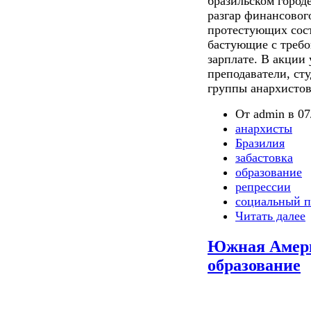
бразильском городе
разгар финансовог
протестующих сост
бастующие с требо
зарплате. В акции
преподаватели, ст
группы анархистов.
От admin в 07
анархисты
Бразилия
забастовка
образование
репрессии
социальный п
Читать далее
Южная Амери
образование