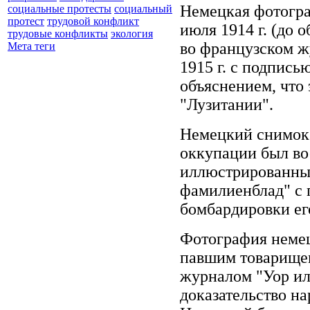
Немецкая фотогра
социальные протесты
социальный
протест
трудовой конфликт
июля 1914 г. (до 
трудовые конфликты
экология
во французском ж
Мета теги
1915 г. с подпись
объяснением, что 
"Лузитании".
Немецкий снимок
оккупации был во
иллюстрированны
фамилиенблад" с 
бомбардировки ег
Фотография немец
павшим товарищем
журналом "Уор ил
доказательство н