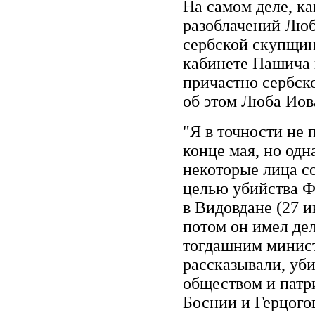
На самом деле, ка
разоблачений Люб
сербской скупщин
кабинете Пашича в
причастно сербско
об этом Люба Иов
"Я в точности не 
конце мая, но од
некоторые лица с
целью убийства Ф
в Видовдане (27 и
потом он имел де
тогдашним минист
рассказывали, уб
обществом и патр
Боснии и Герцого