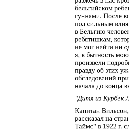
разжечь в нас кро
бельгийском ребе
гуннами. После в
под сильным влия
в Бельгию челове
ребятишкам, кото
не мог найти ни 
я, в бытность мою
произвели подроб
правду об этих у
обследований прив
начала до конца 
"Дитя из Курбек 
Капитан Вильсон,
рассказал на стр
Таймс" в 1922 г.