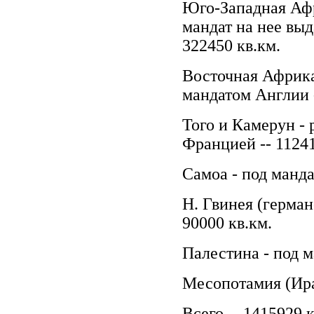
Юго-Западная Афр
мандат на нее вы
322450 кв.км.
Восточная Африка
мандатом Англии -
Того и Камерун -
Францией -- 11241
Самоа - под манда
Н. Гвинея (герман
90000 кв.км.
Палестина - под м
Месопотамия (Ирак
Всего -- 1415929 к