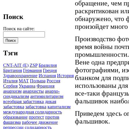
обращение, чем п
раскритикован или
Поиск
обнаружено, что 
произойдет много
Поиск на сайте:
Производство фот
время войны почт
Тэги
промышленности. 
Вене одна предпр
CNT-AIT (E)
ZSP
Бразилия
фотографиями, из
Британия
Германия
Греция
Здравоохранение
Испания
История
бланком для подпи
Италия
МАТ
Польша
Россия
использованы для
Сербия
Украина
Франция
анархизм
анархисты
анархо-
все-таки французы
синдикализм
антимилитаризм
фальшивок наибол
всеобщая забастовка
дикая
забастовка
забастовка
капитализм
международная солидарность
Приведем здесь о
образование
протест
против
фальшивок.
фашизма
рабочее движение
репрессии
солидарность