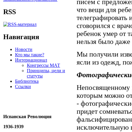
писем с предложен
что вещи для реб
RSS
телеграфировать и
сговорился с врач
ребенок умер от т
Навигация
нельзя было даже
Новости
Мы получили изве
Кто мы такие?
Интернационал
ясли из одежд, по
Конгрессы МАТ
Принципы, цели и
Фотографически
статуты
Библиотека
Непосвященному м
Ссылки
которым можно от
- фотографически
придет сомневать
Испанская Революция
фальсифицирован
исключительную ц
1936-1939