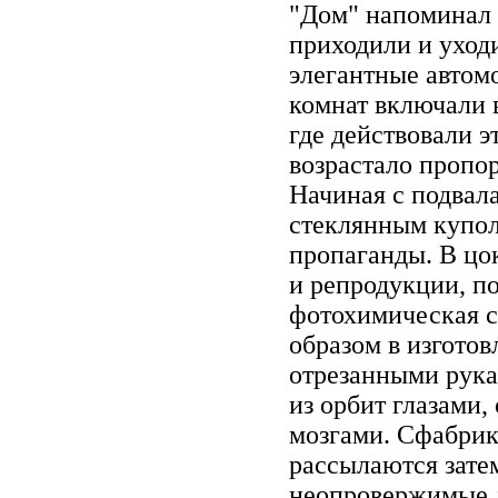
"Дом" напоминал
приходили и уход
элегантные автом
комнат включали в
где действовали э
возрастало пропо
Начиная с подвал
стеклянным купол
пропаганды. В цо
и репродукции, п
фотохимическая с
образом в изгото
отрезанными рук
из орбит глазами
мозгами. Сфабрик
рассылаются затем
неопровержимые до