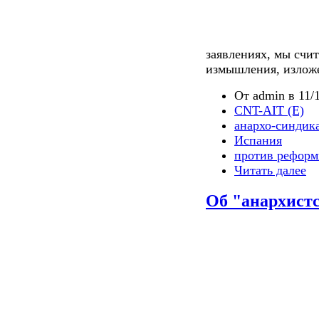
заявлениях, мы счи
измышления, излож
От admin в 11/1
CNT-AIT (E)
анархо-синдик
Испания
против реформ
Читать далее
Об "анархист