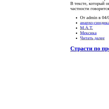
В тексте, который о
частности говорится
От admin в 04/0
анархо-синдик
М.А.Т.
Мексика
Читать далее
Страсти по п