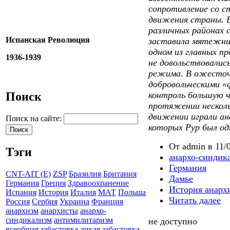
сопротивление со с
движения страны. В
различных районах 
Испанская Революция
заставила мятежник
одном из главных п
1936-1939
не довольствовалис
режима. В ожесточ
добровольческими «
Поиск
контроль большую ч
протяжении несколь
движении играли ан
Поиск на сайте:
которых Рур был од
От admin в 11/0
Тэги
анархо-синдик
Германия
CNT-AIT (E)
ZSP
Бразилия
Британия
Дамье
Германия
Греция
Здравоохранение
История анарх
Испания
История
Италия
МАТ
Польша
Читать далее
Россия
Сербия
Украина
Франция
анархизм
анархисты
анархо-
синдикализм
антимилитаризм
не доступно
всеобщая забастовка
дикая забастовка