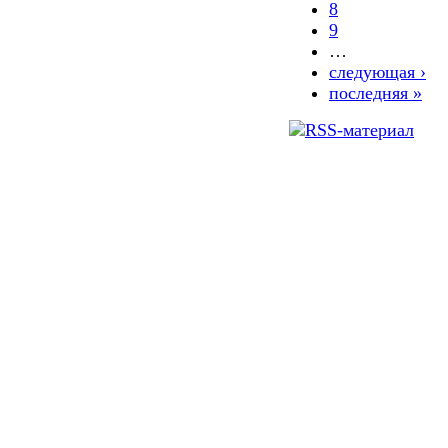
8
9
…
следующая ›
последняя »