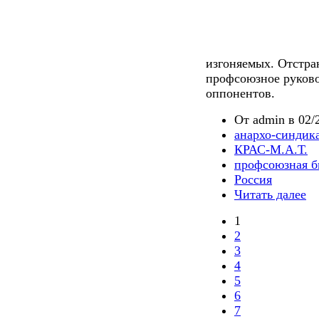
изгоняемых. Отстра
профсоюзное руково
оппонентов.
От admin в 02/2
анархо-синдик
КРАС-М.А.Т.
профсоюзная б
Россия
Читать далее
1
2
3
4
5
6
7