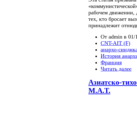
«коммунистической»
рабочем движении, 
тех, кто бросает вы
принадлежит отнюд
От admin в 01/1
CNT-AIT (F)
анархо-синдик
История анарх
Франция
Читать далее
Азиатско-тих
М.А.Т.