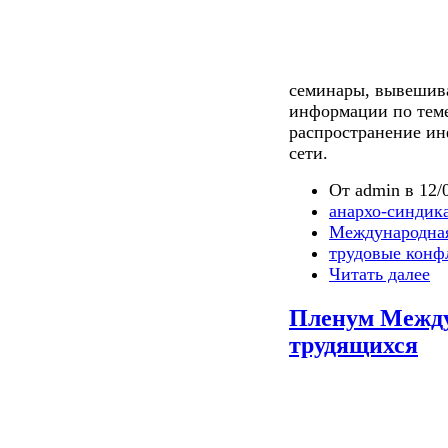
семинары, вывешива
информации по теме
распространение ин
сети.
От admin в 12/0
анархо-синдик
Международная
трудовые конф
Читать далее
Пленум Между
трудящихся