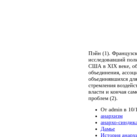
Пэйн (1). Французс
исследовавший пол
США в XIX веке, о
объединения, ассоц
объединявшихся для
стремления воздейс
власти и кончая са
проблем (2).
От admin в 10/1
анархизм
анархо-синдик
Дамье
История анарх