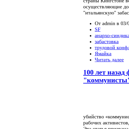
страны Кингстоне в
осуществляющие дос
"итальянскую" забас
От admin в 03/0
SF
анархо-синдик
забастовка
трудовой конф
Ямайка
Читать далее
100 лет назад
"коммунисты"
убийство «коммунис
рабочих активистов
Эта статья призвана