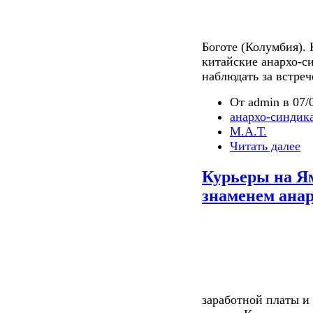
Боготе (Колумбия).
китайские анархо-с
наблюдать за встреч
От admin в 07/0
анархо-синдик
М.А.Т.
Читать далее
Курьеры на Ям
знаменем ана
заработной платы и