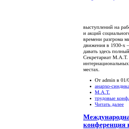
выступлений на раб
и акций социального
времени разгрома м
движения в 1930-х –
давать здесь полный
Секретариат М.А.Т.
интернациональных 
местах.
От admin в 01/0
анархо-синдик
М.А.Т.
трудовые конф
Читать далее
Международна
конференция 