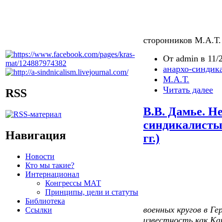
сторонников М.А.Т.
От admin в 11/2
анархо-синдик
М.А.Т.
Читать далее
RSS
В.В. Дамье. Н
синдикалисты 
Навигация
гг.)
Новости
Кто мы такие?
Интернационал
Конгрессы МАТ
Принципы, цели и статуты
Библиотека
военных кругов в Ге
Ссылки
известность как Ка