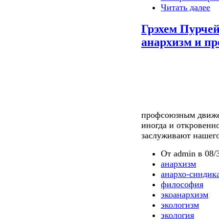
Читать далее
Грэхем Пурчей
анархизм и п
профсоюзным движе
иногда и откровен
заслуживают нашего
От admin в 08/3
анархизм
анархо-синдик
философия
экоанархизм
экологизм
экология