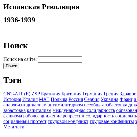
Испанская Революция
1936-1939
Поиск
Поиск на сайте:
Тэги
CNT-AIT (E)
ZSP
Бразилия
Британия
Германия
Греция
Здравоо
История
Италия
МАТ
Польша
Россия
Сербия
Украина
Франци
анархо-синдикализм
антимилитаризм
всеобщая забастовка
дик
забастовка
капитализм
международная солидарность
образова
фашизма
рабочее движение
репрессии
солидарность
социальн
социальный протест
трудовой конфликт
трудовые конфликты
Мета теги