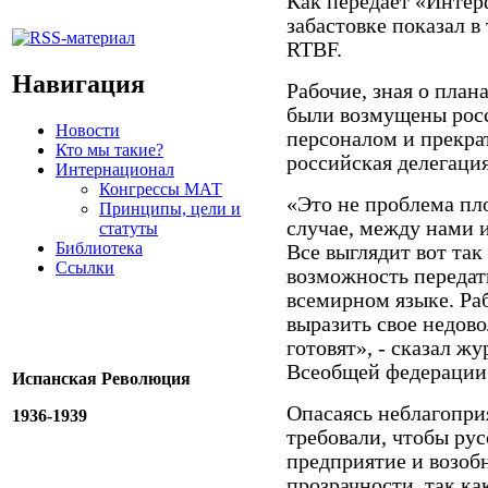
Как передает «Интерф
забастовке показал в
RTBF.
Навигация
Рабочие, зная о план
были возмущены рос
Новости
персоналом и прекрат
Кто мы такие?
российская делегация
Интернационал
Конгрессы МАТ
«Это не проблема пл
Принципы, цели и
случае, между нами 
статуты
Библиотека
Все выглядит вот так
Ссылки
возможность передат
всемирном языке. Ра
выразить свое недово
готовят», - сказал ж
Всеобщей федерации 
Испанская Революция
Опасаясь неблагопри
1936-1939
требовали, чтобы ру
предприятие и возоб
прозрачности, так как