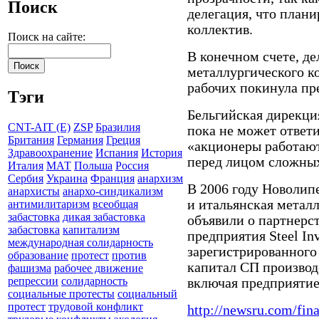
Поиск
делегация, что плани
коллектив.
Поиск на сайте:
В конечном счете, д
металлургического к
рабочих покинула пр
Тэги
Бельгийская дирекция
CNT-AIT (E)
ZSP
Бразилия
пока не может ответи
Британия
Германия
Греция
«акционеры работают
Здравоохранение
Испания
История
перед лицом сложных
Италия
МАТ
Польша
Россия
Сербия
Украина
Франция
анархизм
В 2006 году Новолип
анархисты
анархо-синдикализм
и итальянская метал
антимилитаризм
всеобщая
забастовка
дикая забастовка
объявили о партнерс
забастовка
капитализм
предприятия Steel Inv
международная солидарность
зарегистрированного
образование
протест
против
капитал СП производ
фашизма
рабочее движение
репрессии
солидарность
включая предприятие
социальные протесты
социальный
протест
трудовой конфликт
http://newsru.com/fin