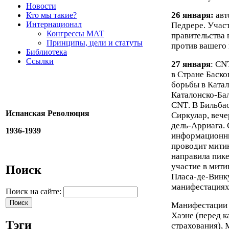
Новости
26 января:
авт
Кто мы такие?
Интернационал
Педрере. Участ
Конгрессы МАТ
правительства 
Принципы, цели и статуты
против вашего 
Библиотека
Ссылки
27 января
:
CN
в Стране Баско
борьбы в Ката
Каталонско-Ба
CNT
. В Бильба
Испанская Революция
Сиркулар, вече
дель-Арриага.
1936-1939
информационны
проводит мити
направила пике
участие в мити
Поиск
Пласа-де-Винк
манифестациях
Поиск на сайте:
Манифестации
Хаэне (перед 
Тэги
страхования), 