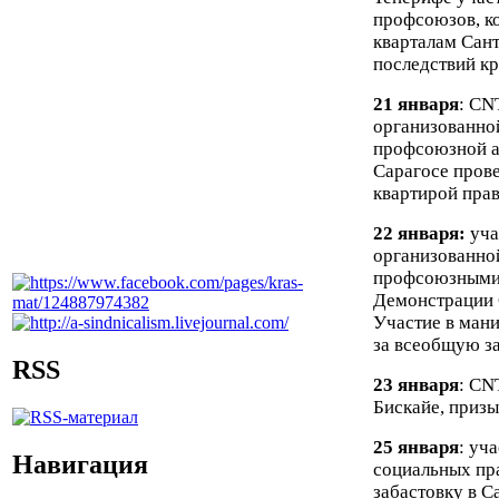
профсоюзов, к
кварталам Сан
последствий кр
21 января
:
CN
организованно
профсоюзной а
Сарагосе пров
квартирой пра
22 января:
уча
организованно
профсоюзными 
Демонстрации
Участие в ман
за всеобщую за
RSS
23 января
:
CN
Бискайе, призы
25 января
: уч
Навигация
социальных пр
забастовку в С