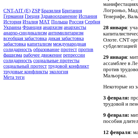
манифестациях 
Логроньо, Мад
CNT-AIT (E)
ZSP
Бразилия
Британия
Тенерифе, Вал
Германия
Греция
Здравоохранение
Испания
История
Италия
МАТ
Польша
Россия
Сербия
28 января
: уч
Украина
Франция
анархизм
анархисты
анархо-синдикализм
антимилитаризм
капиталистичес
всеобщая забастовка
дикая забастовка
Олоте.
CNT
орг
забастовка
капитализм
международная
субделегацией 
солидарность
образование
протест
против
фашизма
рабочее движение
репрессии
29 января
: ми
солидарность
социальные протесты
ассамблее в Л
социальный протест
трудовой конфликт
против трудов
трудовые конфликты
экология
Мальорка.
Мета теги
Некоторые из 
3 февраля:
пр
трудовой и пе
9 февраля:
мит
пособия длител
12 февраля
: 