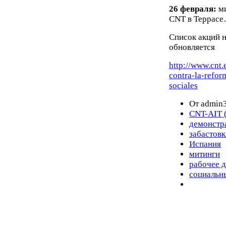
26 февраля:
м
CNT
в Террас
Список акций 
обновляется
http://www.cnt.e
contra-la-refor
sociales
От admin3
CNT-AIT 
демонстр
забастовк
Испания
митинги
рабочее 
социальн