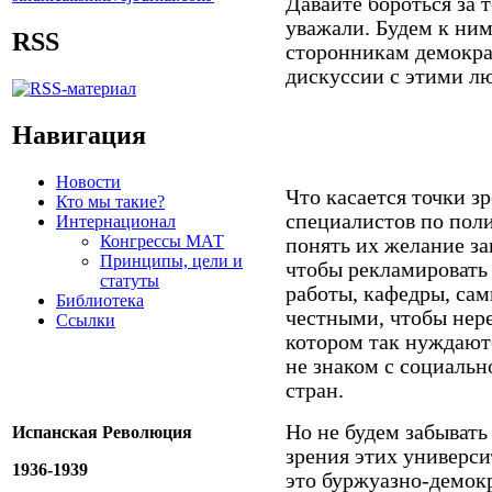
Давайте бороться за 
уважали. Будем к ним
RSS
сторонникам демокра
дискуссии с этими 
Навигация
Новости
Что касается точки з
Кто мы такие?
специалистов по пол
Интернационал
Конгрессы МАТ
понять их желание з
Принципы, цели и
чтобы рекламировать 
статуты
работы, кафедры, сами
Библиотека
честными, чтобы нере
Ссылки
котором так нуждаютс
не знаком с социаль
стран.
Но не будем забывать 
Испанская Революция
зрения этих универси
1936-1939
это буржуазно-демокр