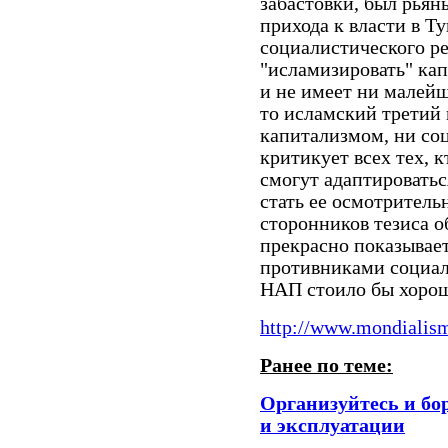
забастовки, был рья
прихода к власти в Т
социалистического ре
"исламизировать" кап
и не имеет ни малейш
то исламский третий 
капитализмом, ни со
критикует всех тех, к
смогут адаптировать
стать ее осмотрител
сторонников тезиса о
прекрасно показывает
противниками социал
НАП стоило бы хорош
http://www.mondialism
Ранее по теме:
Организуйтесь и бо
и эксплуатации