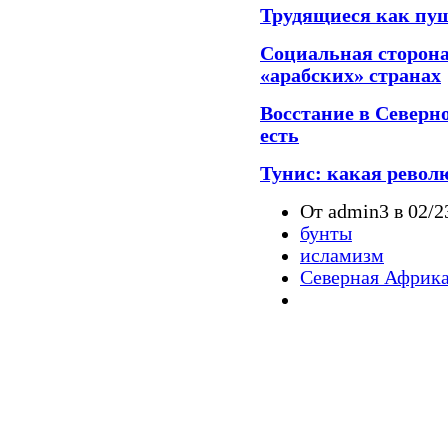
Трудящиеся как пу
Социальная сторона
«арабских» странах
Восстание в Северно
есть
Тунис: какая револ
От admin3 в 02/2
бунты
исламизм
Северная Африк