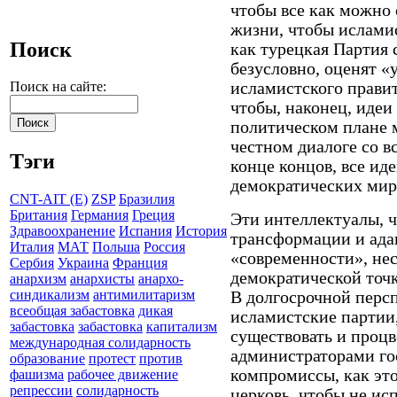
чтобы все как можно 
жизни, чтобы ислами
Поиск
как турецкая Партия 
безусловно, оценят «
исламистского прави
Поиск на сайте:
чтобы, наконец, идеи
политическом плане 
честном диалоге со в
Тэги
конце концов, все ид
демократических ми
CNT-AIT (E)
ZSP
Бразилия
Британия
Германия
Греция
Эти интеллектуалы, ч
Здравоохранение
Испания
История
трансформации и ада
Италия
МАТ
Польша
Россия
«современности», не
Сербия
Украина
Франция
демократической точк
анархизм
анархисты
анархо-
синдикализм
антимилитаризм
В долгосрочной перс
всеобщая забастовка
дикая
исламистские партии,
забастовка
забастовка
капитализм
существовать и процв
международная солидарность
администраторами гос
образование
протест
против
компромиссы, как это
фашизма
рабочее движение
репрессии
солидарность
церковь, чтобы не и