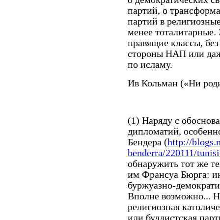
партий, о трансформ
партий в религиозные
менее тоталитарные.
правящие классы, без
стороны НАП или даж
по исламу.
Ив Кольман («Ни род
(1) Наряду с обоснов
дипломатий, особенно
Бендера (
http://blogs
benderra/220111/tunisie
обнаружить тот же те
им Франсуа Бюрга: и
буржуазно-демократич
Вполне возможно... Н
религиозная католиче
или буддистская парт