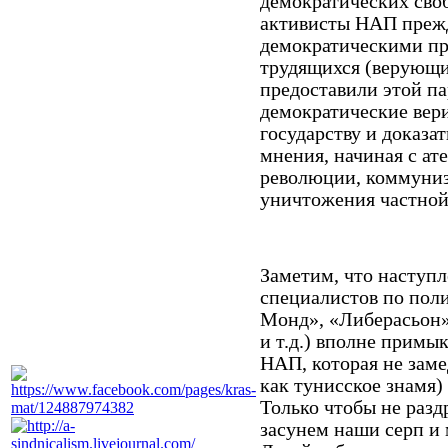
демократических своб
активисты НАП прежд
демократическими пр
трудящихся (верующи
предоставили этой па
демократические вер
государству и доказат
мнения, начиная с ат
революции, коммуниз
уничтожения частной
Заметим, что наступ
специалистов по пол
Монд», «Либерасьон»
и т.д.) вполне примы
НАП, которая не заме
как тунисское знамя
Только чтобы не разд
засунем наши серп и