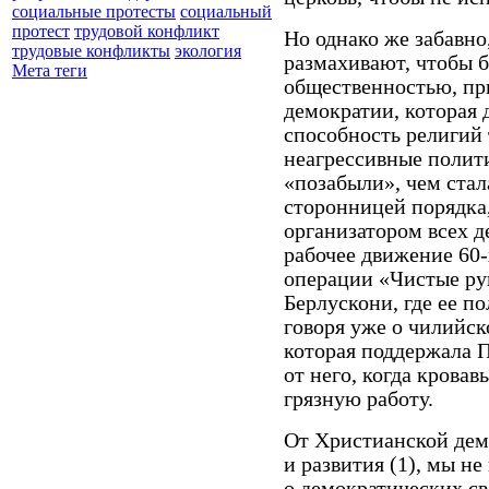
социальные протесты
социальный
протест
трудовой конфликт
Но однако же забавно
трудовые конфликты
экология
размахивают, чтобы 
Мета теги
общественностью, пр
демократии, которая 
способность религий
неагрессивные полити
«позабыли», чем стал
сторонницей порядка
организатором всех д
рабочее движение 60-х
операции «Чистые ру
Берлускони, где ее 
говоря уже о чилийс
которая поддержала П
от него, когда крова
грязную работу.
От Христианской дем
и развития (1), мы н
о демократических св