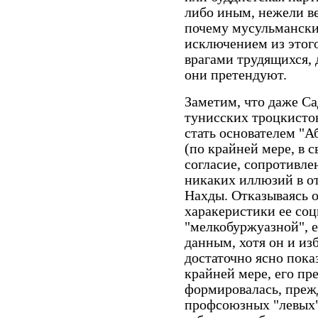
либо иным, нежели ве
почему мусульмански
исключением из этого
врагами трудящихся, 
они претендуют.
Заметим, что даже С
тунисских троцкистов
стать основателем "А
(по крайней мере, в 
согласие, сопротивле
никаких иллюзий в о
Нахды. Отказываясь 
харакеристики ее соц
"мелкобуржуазной", 
данным, хотя он и изб
достаточно ясно пока
крайней мере, его пр
формировалась, прежд
профсоюзных "левых"