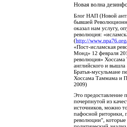
Новая волна дезинф
Блог НАП (Новой ант
бывшей Революционн
оказал нам услугу, о
революция: «исламска
(
http
://
www
.
npa
76.
org
«Пост-исламская рев
Монд» 12 февраля 201
революция» Хоссама 
английского и вышла 
Братья-мусульмане п
Хоссама Таммама и П
2009)
Это предоставление 
почерпнутой из каче
источников, можно то
пафосной риторики, 
революции", которые
политический анализ,