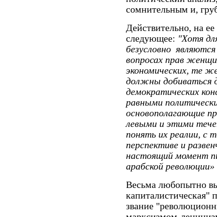
сомнительным и, гру
Действительно, на ее
следующее:
"Хотя дл
безусловно
являются
вопросах прав женщин
экономических, те ж
должны добиваться дл
демократических кон
равными политически
основополагающие п
левыми и этими теч
понять их реалии, с 
перспективе и разве
настоящий момент п
арабской революции
»
Весьма любопытно выг
капиталистическая" п
звание "революцион
марксизмом-лениниз