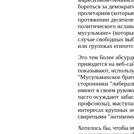
бороться за демократ
пролетариев (которые
протяжении десятилет
политического ислама
мусульмане» (которым
случае свободных вы
или группках египетс
Это тем более абсурдн
приводится на веб-са
показывают, использу
"Мусульманское брат
сторонники "либерали
имеют в своем руково
часто осуждают забас
профсоюзы), выступа
интересах крупных з
свирепыми "антиком
Хотелось бы, чтобы в