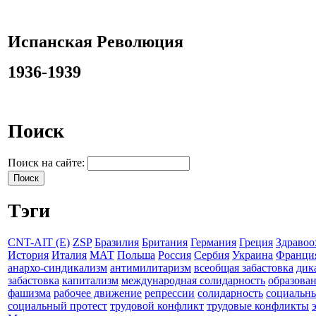
Испанская Революция
1936-1939
Поиск
Поиск на сайте:
Тэги
CNT-AIT (E)
ZSP
Бразилия
Британия
Германия
Греция
Здравоо
История
Италия
МАТ
Польша
Россия
Сербия
Украина
Франци
анархо-синдикализм
антимилитаризм
всеобщая забастовка
дик
забастовка
капитализм
международная солидарность
образова
фашизма
рабочее движение
репрессии
солидарность
социальн
социальный протест
трудовой конфликт
трудовые конфликты