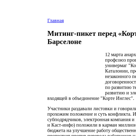
Главная
Митинг-пикет перед «Корт
Барселоне
12 марта анар
профсоюз пров
универмаг "Ко
Каталонии, пр
незаконного п
договореннос
по развитию т
развитию и эл
входящей в объединение "Корте Инглес".
Участники раздавали листовки и говорили
прохожим положение и суть конфликта. И
субподрядчиков, электронная компания и
и Каст-инфо) положили в карман миллион
бюджета на улучшение работу обществен
протестует против перевода работников н