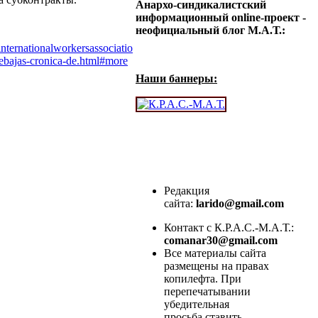
Анархо-синдикалистский
информационный online-проект -
неофициальный блог М.А.Т.:
internationalworkersassociatio
ebajas-
cronica-de.html#more
Наши баннеры:
Редакция
сайта:
larido@gmail.com
Контакт с К.Р.А.С.-М.А.Т.:
comanar30@gmail.com
Все материалы сайта
размещены на правах
копилефта. При
перепечатывании
убедительная
просьба ставить