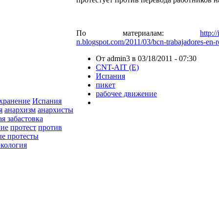
По материалам:
http://
n.blogspot.com/2011/03/bcn-
trabajadores-en-r
От admin3 в 03/18/2011 - 07:30
CNT-AIT (E)
Испания
пикет
рабочее движение
хранение
Испания
я
анархизм
анархисты
ая забастовка
ние
протест
против
ые протесты
экология