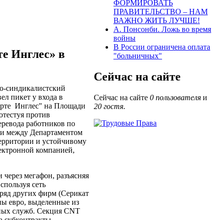
ФОРМИРОВАТЬ
ПРАВИТЕЛЬСТВО – НАМ
ВАЖНО ЖИТЬ ЛУЧШЕ!
А. Понсонби. Ложь во время
войны
В России ограничена оплата
е Инглес» в
"больничных"
Сейчас на сайте
хо-синдикалистский
ел пикет у входа в
Сейчас на сайте
0 пользователя
и
рте
Инглес" на Площади
20 гостя
.
отестуя против
еревода работников по
ти между Департаментом
ерритории и устойчивому
ектронной компанией,
 через мегафон, разъясняя
спользуя сеть
 ряд других фирм (Серикат
ы евро, выделенные из
ных служб. Секция
CNT
а субконтракты.