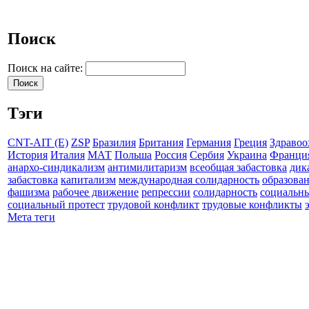
Поиск
Поиск на сайте:
Тэги
CNT-AIT (E)
ZSP
Бразилия
Британия
Германия
Греция
Здравоо
История
Италия
МАТ
Польша
Россия
Сербия
Украина
Франци
анархо-синдикализм
антимилитаризм
всеобщая забастовка
дик
забастовка
капитализм
международная солидарность
образова
фашизма
рабочее движение
репрессии
солидарность
социальн
социальный протест
трудовой конфликт
трудовые конфликты
Мета теги