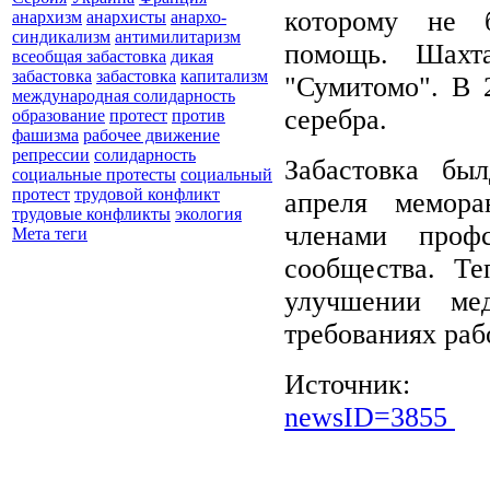
которому не 
анархизм
анархисты
анархо-
синдикализм
антимилитаризм
помощь. Шахт
всеобщая забастовка
дикая
забастовка
забастовка
капитализм
"Сумитомо". В 
международная солидарность
серебра.
образование
протест
против
фашизма
рабочее движение
репрессии
солидарность
Забастовка бы
социальные протесты
социальный
протест
трудовой конфликт
апреля мемора
трудовые конфликты
экология
членами проф
Мета теги
сообщества. Те
улучшении ме
требованиях раб
Источни
newsID=3855