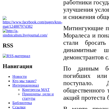
работники госуд
улучшения услов
и снижения обще
Митингующие пр
Моралеса и пон
стали бросат
RSS
динамитные ш
демонстрантов с
Навигация
По данным бо
погибших или
Новости
Кто мы такие?
поступало. 
Интернационал
общественного т
Конгрессы МАТ
Принципы, цели и
акций протеста 
статуты
Библиотека
Ссылки
В марте прези