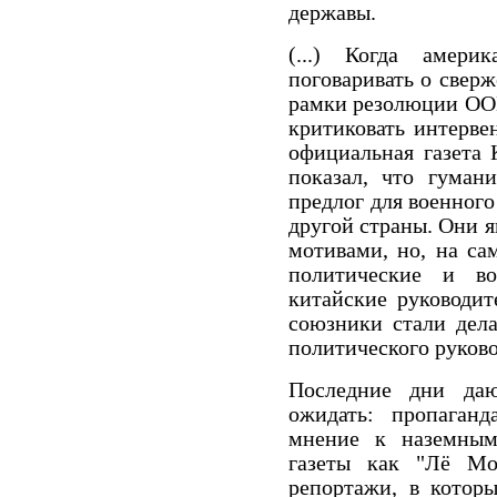
державы.
(...) Когда амер
поговаривать о сверж
рамки резолюции ООН
критиковать интерве
официальная газета 
показал, что гуман
предлог для военного
другой страны. Они 
мотивами, но, на са
политические и во
китайские руководит
союзники стали дела
политического руково
Последние дни даю
ожидать: пропаганд
мнение к наземным
газеты как "Лё Мо
репортажи, в котор