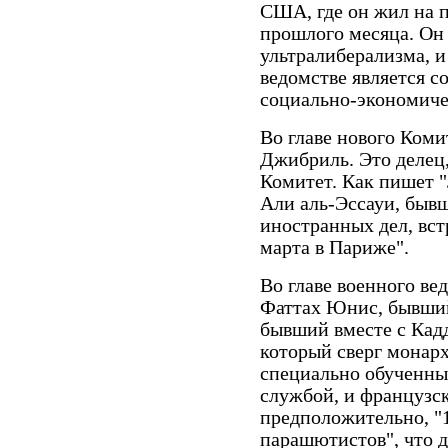
США, где он жил на 
прошлого месяца. Он
ультралиберализма, и
ведомстве является 
социально-экономиче
Во главе нового Ком
Джибриль. Это делец
Комитет. Как пишет "
Али аль-Эссауи, быв
иностранных дел, вст
марта в Париже".
Во главе военного ве
Фаттах Юнис, бывший
бывший вместе с Кадд
который сверг монарх
специально обученны
службой, и французс
предположительно, "
парашютистов", что 