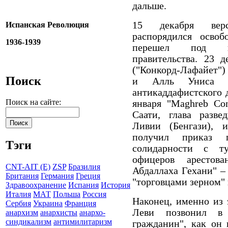
дальше.
15 декабря верс
Испанская Революция
распорядился осво
1936-1939
перешел под пок
правительства. 23 
("Конкорд-Лафайет"
Поиск
и Алль Униса М
антикаддафистского 
Поиск на сайте:
января "
Maghreb
Con
Саати, глава разв
Ливии (Бенгази), и
получил приказ 
Тэги
солидарности с ту
офицеров арестов
CNT-AIT (E)
ZSP
Бразилия
Абдаллаха Гехани" – 
Британия
Германия
Греция
"торговцами зерном" 
Здравоохранение
Испания
История
Италия
МАТ
Польша
Россия
Наконец, именно из 
Сербия
Украина
Франция
Леви позвонил в 
анархизм
анархисты
анархо-
синдикализм
антимилитаризм
гражданин", как он 