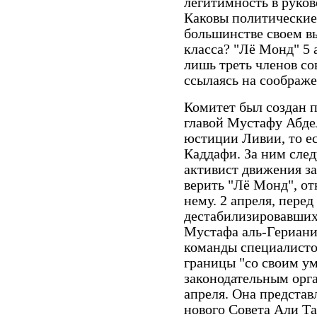
легитимность в руков
Каковы политические
большинстве своем в
класса? "Лё Монд" 5 
лишь треть членов со
ссылаясь на соображе
Комитет был создан п
главой Мустафу Абде
юстиции Ливии, то ес
Каддафи. За ним след
активист движения за
верить "Лё Монд", о
нему. 2 апреля, пере
дестабилизировавших 
Мустафа аль-Гериани
команды специалистов
границы "со своим у
законодательным орг
апреля. Она представ
нового Совета Али Т