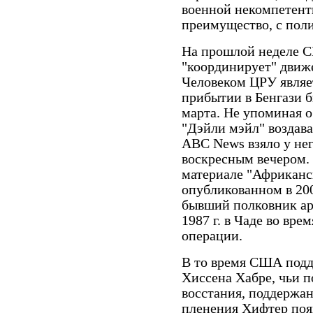
военной некомпетент
преимущество, с поли
На прошлой неделе 
"координирует" движе
Человеком ЦРУ являе
прибытии в Бенгази 
марта. Не упоминая о
"Дэйли мэйл" воздава
ABC
News
взяло у н
воскресным вечером. 
материале "Африканс
опубликованном в 20
бывший полковник ар
1987 г. в Чаде во вр
операции.
В то время США подд
Хиссена Хабре, чьи п
восстания, поддержан
пленения Хифтер появ