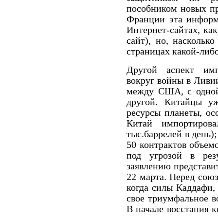
пособником новых пр
Франции эта информ
Интернет-сайтах, ка
сайт), но, наскольк
страницах какой-либо
Другой аспект имп
вокруг войны в Ливи
между США, с одной
другой. Китайцы у
ресурсы планеты, ос
Китай импортиров
тыс.баррелей в день);
50 контрактов объемо
под угрозой в резу
заявлению представи
22 марта. Перед сою
когда силы Каддафи,
свое триумфальное 
В начале восстания 