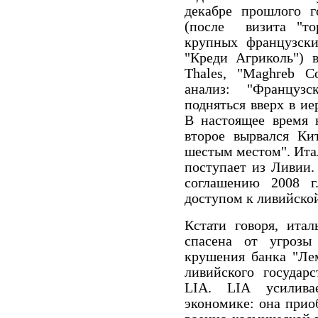
декабре прошлого 
(после визита "тор
крупных французски
"Креди Агриколь") 
Thales
, "
Maghreb
Co
анализ: "Француз
подняться вверх в и
В настоящее время 
второе вырвался Ки
шестым местом". Ита
поступает из Ливии.
соглашению
2008 г
доступом
к
ливийско
Кстати говоря, итал
спасена от угрозы
крушения банка "Лем
ливийского государ
LIA
.
LIA
усиливае
экономике: она прио