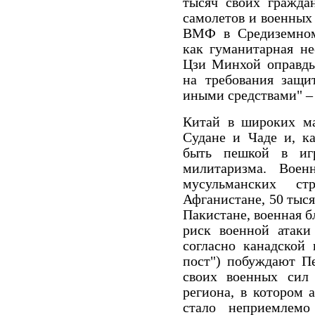
тысяч своих гражда
самолетов и военных
ВМФ в Средиземном
как гуманитарная не
Цзи Минхой оправдыв
на требования защи
иными средствами" – 
Китай в широких ма
Судане и Чаде и, ка
быть пешкой в игр
милитаризма. Воен
мусульманских с
Афганистане, 50 тыс
Пакистане, военная б
риск военной атаки
согласно канадской 
пост") побуждают П
своих военных сил
региона, в котором 
стало неприемлемо