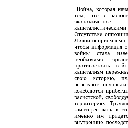
"Война, которая нач
том, что с колон
экономическо
капиталистическими 
Отсутствие оппозици
Ливии неприемлемо, 
чтобы информация о 
войны стала изве
необходимо орган
противостоять во
капитализм пережив
свою историю, пл
вызывают недоволь
колеблются прибега
расистской, свободо
территориях. Трудя
заинтересованы в эт
именно им придетс
внутренние последст