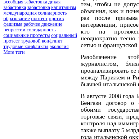
всеобщая забастовка
дикая
тем, чтобы не допу
забастовка
забастовка
капитализм
объяснил, как и поче
международная солидарность
раз после призыв
образование
протест
против
интервенции, присое
фашизма
рабочее движение
репрессии
солидарность
кто на протяжен
социальные протесты
социальный
неоднократно тесно 
протест
трудовой конфликт
сетью и французской 
трудовые конфликты
экология
Мета теги
Разоблачение э
журналистом, бли
проанализировать ее
между Парижем и Рим
бывшей итальянской 
В августе 2008 года
Бенгази договор о
обоими государст
торговые связи, пре
контроля над иммигр
также выплату 5 млрд
года итальянской окк