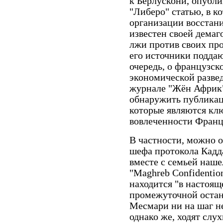
к Берлускони, опубли
"Либеро" статью, в к
организации восстан
известен своей демаг
лжи против своих про
его источники поддаю
очередь, о французс
экономической развед
журнале "Жён Африк"
обнаружить публикаци
которые являются кл
вовлеченности Франци
В частности, можно 
шефа протокола Кадд
вместе с семьей наше
"
Maghreb
Confidentio
находится "в настоящ
промежуточной остан
Месмари ни на шаг не
однако же, ходят слух