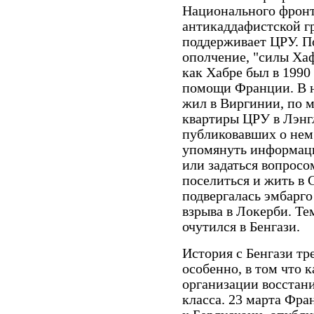
Национального фронт
антикаддафистской г
поддерживает ЦРУ. П
ополчение, "силы Хаф
как Хабре был в 1990
помощи Франции. В н
жил в Виргинии, по м
квартиры ЦРУ в Лэнг
публиковавших о нем 
упомянуть информаци
или задаться вопросо
поселиться и жить в 
подвергалась эмбарг
взрыва в Локерби. Те
очутился в Бенгази.
История с Бенгази тр
особенно, в том что 
организации восстани
класса. 23 марта Фра