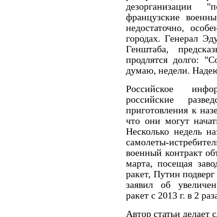
дезорганизации "
французские военны
недостаточно, особ
городах. Генерал Эд
Генштаба, предска
продлятся долго: "С
думаю
,
недели
.
Наде
Российское инфо
российские разве
приготовления к н
что они могут начат
Несколько недель на
самолеты-истребител
военный контракт об
марта, посещая зав
ракет, Путин подверг
заявил об увеличен
ракет с 2013 г. в 2 раз
Автор статьи делает