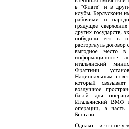
военно-космической 
в "Фиате" и в друг
клубы. Берлускони и
рабочими и народ
грядущее свержение
других государств, 
побудили его в п
расторгнуть договор 
выгодное место в
информационное а
итальянский мини
Фраттини устан
Национальным совет
который связывае
воздушное простра
базой для операц
Итальянский ВМФ и
операции, а часть
Бенгази.
Однако – и это не ус