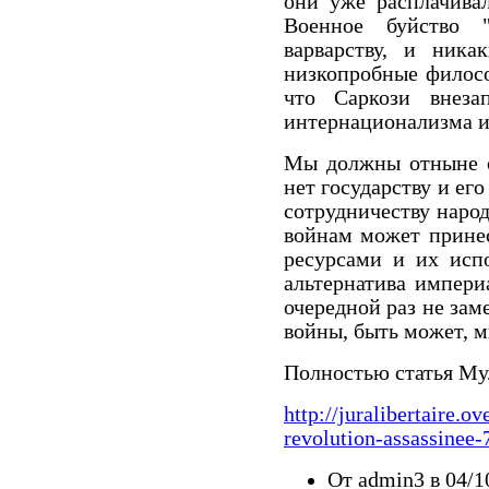
они уже расплачивал
Военное буйство 
варварству, и ник
низкопробные филосо
что Саркози внеза
интернационализма и
Мы должны отныне об
нет государству и ег
сотрудничеству народ
войнам может принес
ресурсами и их испо
альтернатива импери
очередной раз не зам
войны, быть может, м
Полностью статья Му
http://juralibertaire.ov
revolution-assassinee-
От admin3 в 04/1