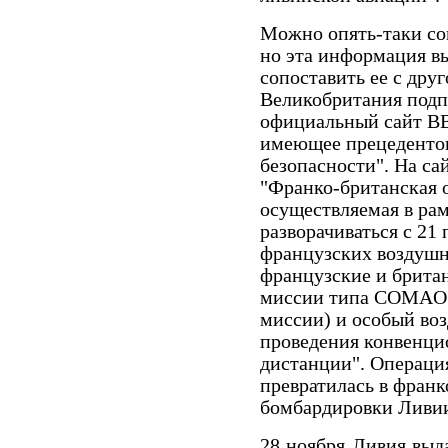
Можно опять-таки со
но эта информация в
сопоставить ее с друг
Великобритания подп
официальный сайт ВВ
имеющее прецедентов
безопасности". На са
"Франко-британская
осуществляемая в ра
разворачиваться с 21 
французских воздушн
французские и брита
миссии типа
COMAO
миссии) и особый в
проведения конвенци
дистанции". Операция
превратилась в фран
бомбардировки Ливи
28 ноября Ливия выд