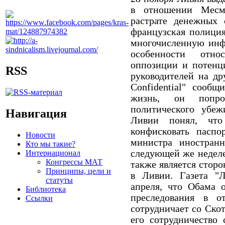
в отношении Месм
растрате денежных
французская полиция
многочисленную инф
особенности отно
оппозиции и потенц
RSS
руководителей на др
Confidential"
сообщил
жизнь, он попро
политического убе
Навигация
Ливии понял, что
конфисковать паспо
Новости
министра иностран
Кто мы такие?
следующей же неделе
Интернационал
Конгрессы МАТ
также является стор
Принципы, цели и
в Ливии. Газета "
статуты
апреля, что Обама 
Библиотека
преследования в 
Ссылки
сотрудничает со Ско
его сотрудничество 