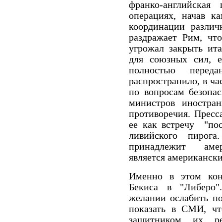
франко-английская
операциях, начав к
координации различ
раздражает Рим, чт
угрожал закрыть ита
для союзных сил, 
полностью пере
распространило, в ча
по вопросам безопас
министров иностра
противоречия. Пресс
ее как встречу "пос
ливийского пирог
принадлежит амер
является американск
Именно в этом кон
Бекиса в "Либеро"
желании ослабить по
показать в СМИ, чт
защитником их ре