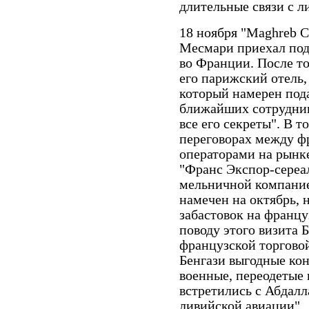
длительные связи с л
18 ноября "
Maghreb
C
Месмари приехал под
во Франции. После то
его парижский отель,
который намерен пода
ближайших сотрудник
все его секреты". В т
переговорах между ф
операторами на рынк
"Франс Экспор-сереа
мельничной компание
намечен на октябрь, 
забастовок на франц
поводу этого визита Б
французской торгово
Бенгази выгодные кон
военные, переодетые 
встретились с Абдал
ливийской авиации".