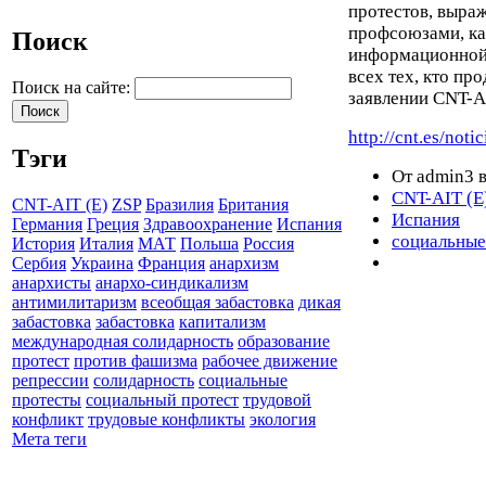
протестов, выра
профсоюзами, ка
Поиск
информационной 
всех тех, кто пр
Поиск на сайте:
заявлении CNT-A
http://cnt.es/notic
Тэги
От admin3 в
CNT-AIT (E
CNT-AIT (E)
ZSP
Бразилия
Британия
Испания
Германия
Греция
Здравоохранение
Испания
социальные
История
Италия
МАТ
Польша
Россия
Сербия
Украина
Франция
анархизм
анархисты
анархо-синдикализм
антимилитаризм
всеобщая забастовка
дикая
забастовка
забастовка
капитализм
международная солидарность
образование
протест
против фашизма
рабочее движение
репрессии
солидарность
социальные
протесты
социальный протест
трудовой
конфликт
трудовые конфликты
экология
Мета теги