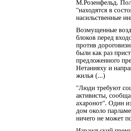
М.Розенфельд. По
"находятся в сост
насильственные ин
Возмущенные возд
блоков перед вход
против дороговиз
были как раз прис
предложенного пр
Нетанияху и напра
жилья (...)
"Люди требуют соц
активисты, сообща
ахаронот". Один и
дом около парламе
ничего не может п
Израильский премь