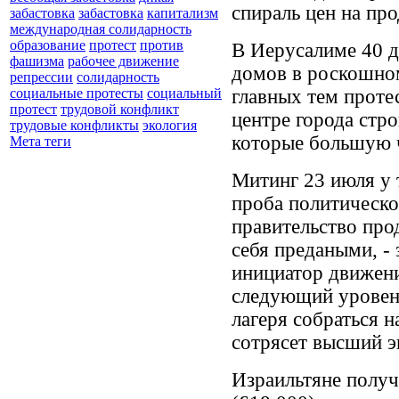
спираль цен на про
забастовка
забастовка
капитализм
международная солидарность
образование
протест
против
В Иерусалиме 40 д
фашизма
рабочее движение
домов в роскошном
репрессии
солидарность
главных тем проте
социальные протесты
социальный
протест
трудовой конфликт
центре города стр
трудовые конфликты
экология
которые большую ч
Мета теги
Митинг 23 июля у 
проба политическо
правительство про
себя предаными, -
инициатор движени
следующий уровен
лагеря собраться 
сотрясет высший эш
Израильтяне получ