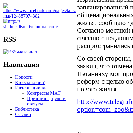
запланированный н
общенациональных
жилья, сообщают д
Согласно местной 
связано с недавни
RSS
распространились 
Со своей стороны,
Навигация
заявил, что отмена
Нетанияху мог про
Новости
реформ с целью об
Кто мы такие?
Интернационал
нового жилья.
Конгрессы МАТ
Принципы, цели и
http://www.telegraf
статуты
option=com_zoo&t
Библиотека
Ссылки