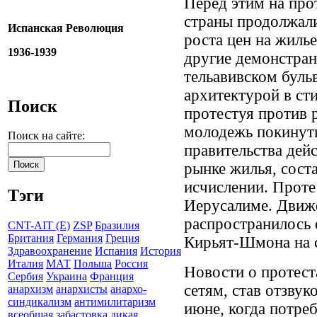
Перед этим на про
страны продолжали
Испанская Революция
роста цен на жиль
1936-1939
другие демонстран
тельавивском буль
архитектурой в ст
Поиск
протестуя против 
молодежь покинуть
Поиск на сайте:
правительства дей
рынке жилья, сост
исчислении. Проте
Тэги
Иерусалиме. Движе
распространилось
CNT-AIT (E)
ZSP
Бразилия
Британия
Германия
Греция
Кирьят-Шмона на с
Здравоохранение
Испания
История
Италия
МАТ
Польша
Россия
Новости о протест
Сербия
Украина
Франция
сетям, став отзву
анархизм
анархисты
анархо-
синдикализм
антимилитаризм
июне, когда потре
всеобщая забастовка
дикая