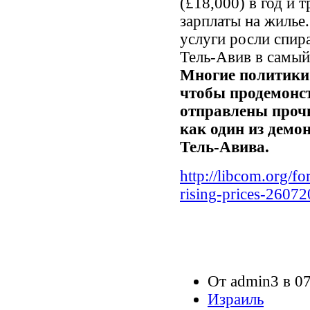
(£18,000) в год и 
зарплаты на жилье
услуги росли спир
Тель-Авив в самый
Многие политики 
чтобы продемонст
отправлены прочь
как один из демо
Тель-Авива.
http://libcom.org/fo
rising-prices-2607
От admin3 в 07
Израиль