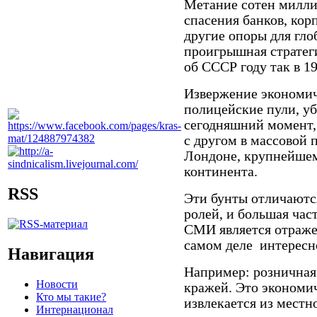
Метание сотен милли
спасения банков, кор
другие опоры для гло
проигрышная стратеги
об СССР году так в 1
Извержение экономиче
полицейские пули, уб
сегодняшний момент, 
с другом в массовой 
Лондоне, крупнейшем
континента.
RSS
Эти бунты отличаютс
ролей, и большая час
СМИ является отражен
самом деле
интересн
Навигация
Например: розничная 
Новости
кражей. Это экономи
Кто мы такие?
извлекается из местн
Интернационал