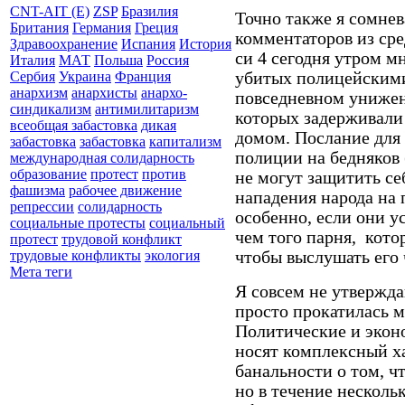
CNT-AIT (E)
ZSP
Бразилия
Точно также я сомне
Британия
Германия
Греция
комментаторов из сре
Здравоохранение
Испания
История
си 4 сегодня утром м
Италия
МАТ
Польша
Россия
убитых полицейскими
Сербия
Украина
Франция
анархизм
анархисты
анархо-
повседневном униже
синдикализм
антимилитаризм
которых задерживали
всеобщая забастовка
дикая
домом. Послание для 
забастовка
забастовка
капитализм
полиции на бедняков 
международная солидарность
образование
протест
против
не могут защитить себ
фашизма
рабочее движение
нападения народа на
репрессии
солидарность
особенно, если они у
социальные протесты
социальный
чем того парня,
кото
протест
трудовой конфликт
чтобы выслушать его 
трудовые конфликты
экология
Мета теги
Я совсем не утвержда
просто прокатилась м
Политические и экон
носят комплексный х
банальности о том, ч
но в течение нескольк