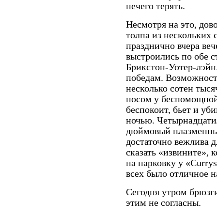
нечего терять.
Несмотря на это, дов
толпа из нескольких 
празднично вчера веч
выстроились по обе с
Брикстон-Уотер-лэйн
победам. Возможност
несколько сотен тыся
носом у беспомощной
беспокоит, бьет и уби
ночью. Четырнадцати
дюймовый плазменный
достаточно вежлива д
сказать «извините», 
на парковку у «
Currys
всех было отличное н
Сегодня утром брюзг
этим не согласны.