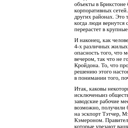
объекты в Брикстоне
корпоративных сетей.
других районах. Это 
когда люди вернутся 
перерастет в крупные
И наконец, как челов
4-х различных жилых
опасность того, что 
вечером, так что не г
Кройдона. То, что пр
решению этого насто
в понимании того, по
Итак, каковы некотор
исключеныиз общества
заводские рабочие ме
возможно, получили б
на эскпорт Тэтчер, 
Кэмероном. Правител
которые урезают ваш