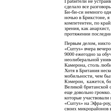
Грабители не устраи
сделало все разговор
Би-би-си немного од
ночью в Брикстоне, я
компетентен, по край
зрения, как анархист
протяжении последни
Первым делом, никто
«Currys» вчера вечеро
9000 ежегодно за обу
неолиберальной унив
Камерона, столь люб
Хотя в Британия нес
мобильности, чем бы
Кэмерон,
кажется, бо
Великой британской 
еще довольно громко
которые участвовали
«Currys» на Эфра-роу
своих микрорайонов 