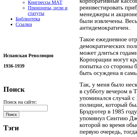
корпоративные кассов
Конгрессы МАТ
реинвестировать при
Принципы, цели и
статуты
менеджеры и акционер
Библиотека
были извлечены. Вес
Ссылки
антидемократичен.
Такое ежедневное от
демократических пол
может длиться годами
Испанская Революция
Корпорации могут кр
попытка со стороны 
1936-1939
быть осуждена в сам
Так, у меня было неск
Поиск
в субботу вечером в 
упоминался случай с
Поиск на сайте:
полиции, который был
Брэдуотер в 1985 году
упомянул Синтию Джа
которой во время обыс
Тэги
первую очередь, тогд