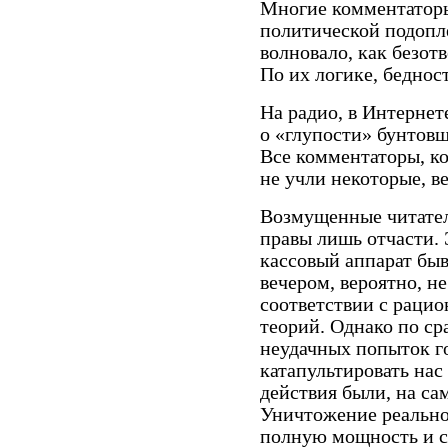
Многие комментаторы
политической подопле
волновало, как безот
По их логике, беднос
На радио, в Интернете
о «глупости» бунтовщ
Все комментаторы, к
не учли некоторые, в
Возмущенные читател
правы лишь отчасти. 
кассовый аппарат бы
вечером, вероятно, н
соответствии с раци
теорий. Однако по с
неудачных попыток го
катапультировать нас
действия были, на са
Уничтожение реально
полную мощность и с