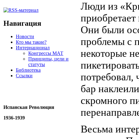
Люди из «Кр
приобретает 
Навигация
Они были ос
Новости
проблемы с п
Кто мы такие?
Интернационал
некоторые не
Конгрессы МАТ
Принципы, цели и
пикетироват
статуты
Библиотека
потребовал, 
Ссылки
бар наклеили
скромного п
Испанская Революция
перенаправле
1936-1939
Весьма инте