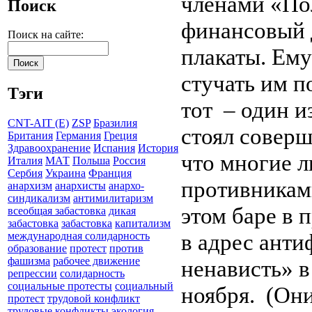
членами «По
Поиск
финансовый 
Поиск на сайте:
плакаты. Ему
стучать им п
Тэги
тот
– один и
CNT-AIT (E)
ZSP
Бразилия
стоял соверш
Британия
Германия
Греция
Здравоохранение
Испания
История
что многие л
Италия
МАТ
Польша
Россия
Сербия
Украина
Франция
противникам
анархизм
анархисты
анархо-
синдикализм
антимилитаризм
этом баре в 
всеобщая забастовка
дикая
забастовка
забастовка
капитализм
в адрес анти
международная солидарность
образование
протест
против
фашизма
рабочее движение
ненависть» 
репрессии
солидарность
социальные протесты
социальный
ноября.
(Они
протест
трудовой конфликт
трудовые конфликты
экология