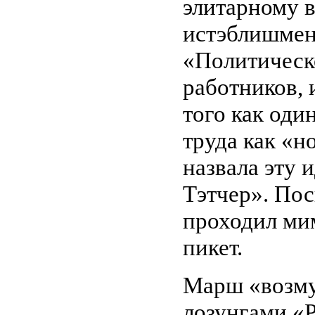
элитарному 
истэблишмен
«Политическо
работников, 
того как оди
труда как «н
назвала эту 
Тэтчер». По
проходил мим
пикет.
Марш «возму
лозунгами «Р