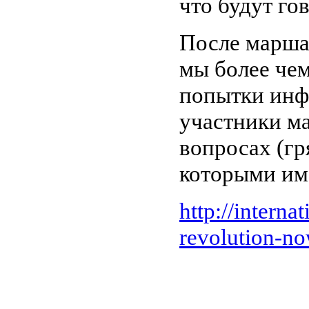
что будут го
После марша
мы более че
попытки инф
участники ма
вопросах (гр
которыми им 
http://intern
revolution-n