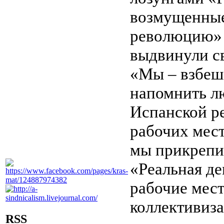
возмущенные
революцию»
выдвинули св
«Мы – взбеш
напомнить л
Испанской р
рабочих мест
мы прикрепил
«Реальная де
рабочие мест
коллективиза
RSS