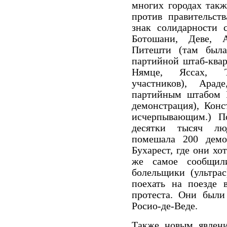
многих городах так
против правительств
знак солидарности 
Ботошани, Деве, А
Питешти (там была
партийной штаб-квар
Нямце, Яссах, Т
участников), Арад
партийным штабом 
демонстрация), Конст
исчерпывающим.) П
десятки тысяч лю
помешала 200 демо
Бухарест, где они хо
же самое сообщил
болельщики (ультрас
поехать на поезде 
протеста.
Они были 
Росио-де-Веде.
Также новым явлени