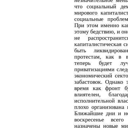
незначительное мень
что социальный де
мирового капиталист
социальные пробле
При этом именно кап
этому бедствию, и оно
не распространит
капиталистическая с
быть ликвидирова
протестам, как в в
теперь будет луч
приватизациями след
экономический сект
забастовок.
Однако э
время как фронт б
влиятелен, благо
исполнительной вла
плохо организована 
Ближайшие дни и не
воскресенье всег
назначены новые ми