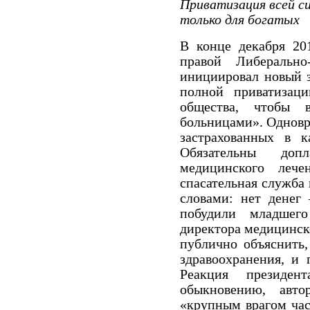
Приватизация всей с
только для богатых
В конце декабря 201
правой Либерально
инициировал новый з
полной приватизац
общества, чтобы 
больницами».
Одновр
застрахованных в к
Обязательны до
медицинского лече
спасательная служба
словами: нет денег 
побудили младшего
директора медицинск
публично объяснить,
здравоохранения, и 
Реакция президен
обыкновению, автор
«крупным врагом час