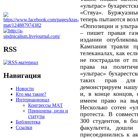
«ультрас» бухарестс
«Стяуа».
Буржуазны
теперь пытаются возл
«Оппозиции и ультра
– пишет правая га
издании опубликов
Кампания травли п
RSS
телеканалах, как ес
не пострадали от п
права на политиче
«ультрас» бухарестс
Навигация
таких прав для 
демонстрируем нашу
Новости
и, в конце концов,
Кто мы такие?
Интернационал
имеем право на выр
Конгрессы МАТ
Несколько сотен «у
Принципы, цели и
протеста.
В совмест
статуты
300 студентов, в бо
Библиотека
факультета, дошли
Ссылки
присоединились к ак