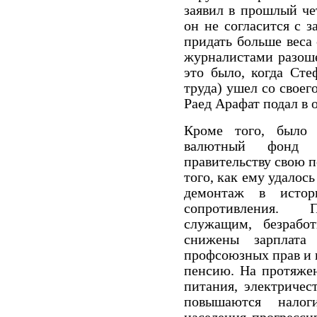
заявил в прошлый чет
он не согласится с з
придать больше веса 
журналистами разоше
это было, когда Сте
труда) ушел со своег
Раед Арафат подал в о
Кроме того, было 
валютный фонд 
правительству свою п
того, как ему удало
демонтаж в истор
сопротивления. П
служащим, безрабо
снижены зарплата
профсоюзных прав и 
пенсию. На протяже
питания, электричест
повышаются налог