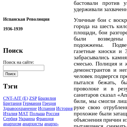
бастовали против 
удерживали захвачен
Испанская Революция
Уличные бои с воскр
города на шесть кил
1936-1939
площади, бои разгор
были
возведены
подожжены.
Подв
Поиск
газетные киоски и 3
забрасывались камн
Поиск на сайте:
смесью.
Полиция и ж
демонстрантов и не
человек подвергся п
пытался бежать, б
Тэги
проволоке и в резу
санитаров сказал «An
CNT-AIT (E)
ZSP
Бразилия
били, мы смогли лиш
Британия
Германия
Греция
руке свою отрублен
Здравоохранение
Испания
История
прохожие были затащ
Италия
МАТ
Польша
Россия
Сербия
Украина
Франция
объяснения причин и
анархизм
анархисты
анархо-
пытавшиеся снимать