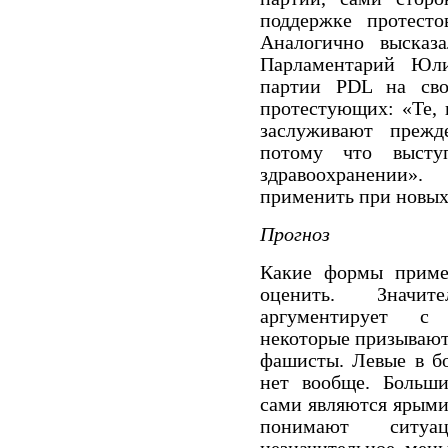
поддержке протесто
Аналогично высказ
Парламентарий Юл
партии PDL на сво
протестующих: «Те, 
заслуживают прежд
потому что высту
здравоохранении»
применить при новых 
Прогноз
Какие формы приме
оценить.
Значи
аргументирует с 
некоторые призывают
фашисты.
Левые в б
нет вообще.
Больши
сами являются ярыми
понимают ситуац