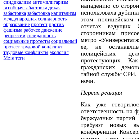
синдикализм
антимилитаризм
нападению со сторо
всеобщая забастовка
дикая
использовала дубинки
забастовка
забастовка
капитализм
этом полицейском 
международная солидарность
образование
протест
против
отчетах ведущих 
фашизма
рабочее движение
сторонникам присо
репрессии
солидарность
метро «Университатя
социальные протесты
социальный
ее, не останавлива
протест
трудовой конфликт
трудовые конфликты
экология
полицейских цел
Мета теги
протестующих.
Как
гражданских демон
тайной службы СРИ. 
ночи.
Первая реакция
Как уже говорило
ответственность на 
буржуазных партий 
требуют новых вы
конференции Консер
партии, сами сторо