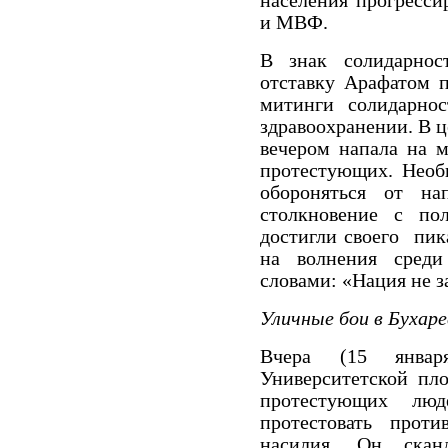
населения прогресси
и МВФ.
В знак солидарнос
отставку Арафатом 
митинги солидарно
здравоохранении.
В ц
вечером напала на м
протестующих.
Необ
обороняться от на
столкновение с пол
достигли своего
пик
на волнения среди
словами: «Нация не з
Уличные бои в Бухаре
Вчера (15 январ
Университетской пло
протестующих люд
протестовать прот
насилия.
Он скан