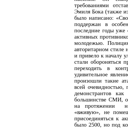
требованиями отста
Эмиля Бока (также и
было написано: «Сво
поддержан в особе
последние годы уже 
активных противнико
молодежью.
Полици
авторитарном стиле 
и привело к началу у
стали обороняться п
переходить в конт
удивительное явлени
произошли такие ата
всей очевидностью, 
демонстрантов как
большинстве СМИ, о
на протяжении
н
«вживую», не поме
присоединяться к ак
было 2500, но под к