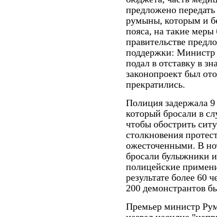
предложено передать 
румыны, которым и бе
пояса, на такие меры
правительстве предл
поддержки: Министр 
подал в отставку в зн
законопроект был ото
прекратились.
Полиция задержала 9 
который бросали в с
чтобы обострить сит
столкновения протес
ожесточенными. В но
бросали булыжники и
полицейские примени
результате более 60 
200 демонстрантов б
Премьер министр Рум