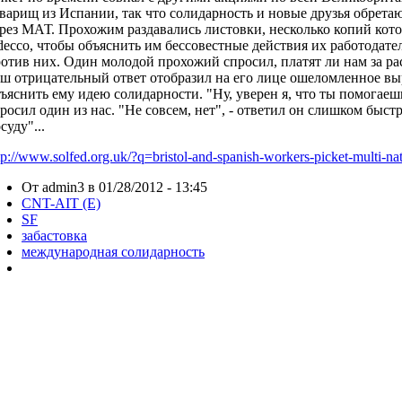
варищ из Испании, так что солидарность и новые друзья обретаю
рез МАТ. Прохожим раздавались листовки, несколько копий кот
ecco, чтобы объяснить им бессовестные действия их работодател
отив них. Один молодой прохожий спросил, платят ли нам за ра
ш отрицательный ответ отобразил на его лице ошеломленное в
ъяснить ему идею солидарности. "Ну, уверен я, что ты помогаешь
росил один из нас. "Не совсем, нет", - ответил он слишком быст
суду"...
tp://www.solfed.org.uk/?q=
bristol-and-spanish-workers-
picket-multi-nat
От admin3 в 01/28/2012 - 13:45
CNT-AIT (E)
SF
забастовка
международная солидарность