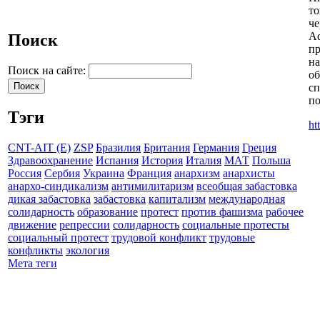
то
че
Ad
Поиск
пр
на
Поиск на сайте:
об
сп
по
Тэги
ht
CNT-AIT (E)
ZSP
Бразилия
Британия
Германия
Греция
Здравоохранение
Испания
История
Италия
МАТ
Польша
Россия
Сербия
Украина
Франция
анархизм
анархисты
анархо-синдикализм
антимилитаризм
всеобщая забастовка
дикая забастовка
забастовка
капитализм
международная
солидарность
образование
протест
против фашизма
рабочее
движение
репрессии
солидарность
социальные протесты
социальный протест
трудовой конфликт
трудовые
конфликты
экология
Мета теги