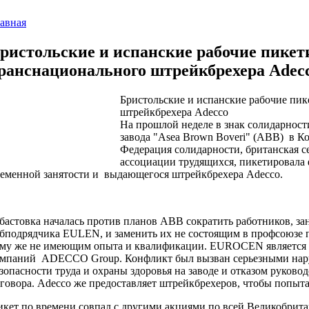
авная
ристольские и испанские рабочие пикет
ранснационального штрейкбрехера Adec
Бристольские и испанские рабочие пи
штрейкбрехера Adecco
На прошлой неделе в знак солидарнос
завода "Asea Brown Boveri" (ABB) в К
Федерация солидарности, британская 
ассоциации трудящихся, пикетировала 
еменной занятости и выдающегося штрейкбрехера Adecco.
бастовка началась против планов ABB сократить работников, зан
бподрядчика EULEN, и заменить их не состоящим в профсоюзе
му же не имеющим опыта и квалификации. EUROCEN является 
омпаний ADECCO Group. Конфликт был вызван серьезными нар
зопасности труда и охраны здоровья на заводе и отказом руково
говора. Adecco же предоставляет штрейкбрехеров, чтобы попытат
кет по времени совпал с другими акциями по всей Великобрита