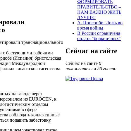
ФОРМИРОВАТЬ
ПРАВИТЕЛЬСТВО –
НАМ ВАЖНО ЖИТЬ
ЛУЧШЕ!
ировали
А. Понсонби. Ложь во
время войны
co
В России ограничена
оплата "больничных"
кетировали транснационального
Сейчас на сайте
ти с бастующими рабочими
ордобе (Испания) бристольская
секция Международной
Сейчас на сайте
0
филиал гигантского агентства
пользователя
и
50 гостя
.
ятых на заводе через
 персоналом из EUROCEN, к
логистическим отделом
ушениями в сфере
дства соблюдать коллективные
ься подавить забастовку.
нии; в нем участвовал также