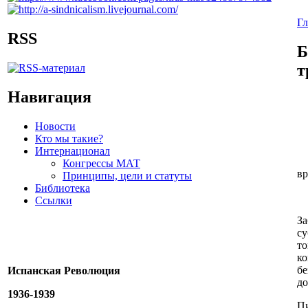
Гл
RSS
Б
т
Навигация
Новости
Кто мы такие?
Интернационал
Конгрессы МАТ
вр
Принципы, цели и статуты
Библиотека
Ссылки
За
су
то
к
бе
Испанская Революция
до
1936-1939
Пи