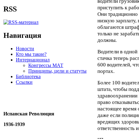
водители грузовик
приступить к рабо
RSS
Они традиционно 
низкую зарплату,
облагаются штрафа
только не зарабат
Навигация
должны.
Новости
Водители в одной 
Кто мы такие?
стачка теперь рас
Интернационал
600 водителей, ч
Конгрессы МАТ
портах.
Принципы, цели и статуты
Библиотека
Ссылки
Более 100 водител
штата, чтобы под
здравоохранении 
право отказыватьс
настоящее время о
Испанская Революция
даже если полиция
вредящих здоров
1936-1939
ответственность 