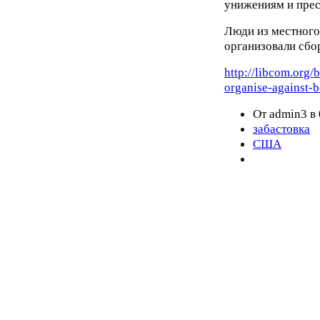
унижениям и прес
Люди из местного
организовали сбор
http://libcom.org/
organise-against-
От admin3 в 
забастовка
США