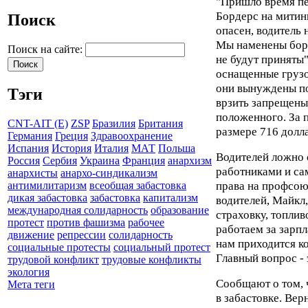
"Пришло время пе
Бордерс на митинг
Поиск
опасен, водитель 
Мы наменены боро
Поиск на сайте:
не будут приняты"
оснащенные грузо
они вынуждены по
Тэги
врзить запрещены
положенного. За 
CNT-AIT (E)
ZSP
Бразилия
Британия
размере 716 долл
Германия
Греция
Здравоохранение
Испания
История
Италия
МАТ
Польша
Водителей ложно
Россия
Сербия
Украина
Франция
анархизм
работниками и са
анархисты
анархо-синдикализм
права на профсою
антимилитаризм
всеобщая забастовка
дикая забастовка
забастовка
капитализм
водителей, Майкл,
международная солидарность
образование
страховку, топлив
протест
против фашизма
рабочее
работаем за зарп
движение
репрессии
солидарность
нам приходится к
социальные протесты
социальный протест
Главный вопрос - 
трудовой конфликт
трудовые конфликты
экология
Сообщают о том, 
Мета теги
в забастовке. Ве