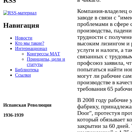
RSS
Компания-владелец о
заводе в связи с "и
проблемами в сфере 
Навигация
производства, паден
трудности с получен
Новости
высоким лизингом и 
Кто мы такие?
Интернационал
услуги и налоги, а т
Конгрессы МАТ
связанных с трудовыми
Принципы, цели и
профсоюз заявила, чт
статуты
попытаться найти нов
Библиотека
Ссылки
могут ли рабочие сам
производстве в качес
требования 65 рабочи
В 2008 году рабочие 
Испанская Революция
фабрику, принадлеж
Door", протестуя пр
1936-1939
который обязывает к
закрытии за 60 дней.