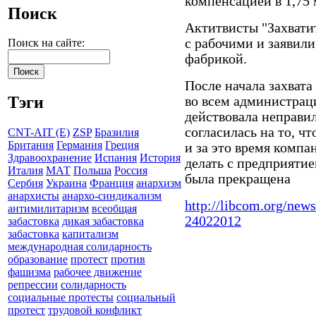
компенсацией в 1,75 
Поиск
Актитвисты "Захвати
с рабочими и заявили
Поиск на сайте:
фабрикой.
После начала захват
Тэги
во всем администраци
действовала неправи
согласилась на то, чт
CNT-AIT (E)
ZSP
Бразилия
Британия
Германия
Греция
и за это время компа
Здравоохранение
Испания
История
делать с предприятие
Италия
МАТ
Польша
Россия
была прекращена
Сербия
Украина
Франция
анархизм
анархисты
анархо-синдикализм
http://libcom.org/new
антимилитаризм
всеобщая
24022012
забастовка
дикая забастовка
забастовка
капитализм
международная солидарность
образование
протест
против
фашизма
рабочее движение
репрессии
солидарность
социальные протесты
социальный
протест
трудовой конфликт