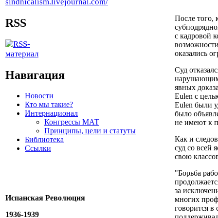
После того,
RSS
субподрядно
с кадровой 
возможности
оказались о
Суд отказал
Навигация
нарушающим 
явных доказ
Новости
Eulen с цель
Кто мы такие?
Eulen были 
Интернационал
было объявле
Конгрессы МАТ
не имеют к 
Принципы, цели и статуты
Как и следо
Библиотека
суд со всей
Ссылки
свою классо
"Борьба раб
продолжается
за исключен
Испанская Революция
многих проф
говорится в
1936-1939
поддерживала