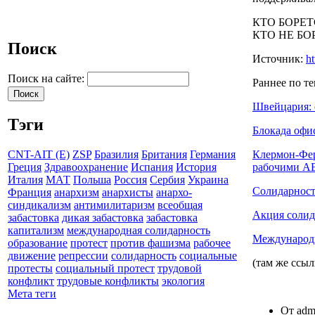
КТО БОРЕТ
КТО НЕ БО
Поиск
Источник:
ht
Поиск на сайте:
Раннее по те
Швейцария: 
Тэги
Блокада офи
Клермон-Фер
CNT-AIT (E)
ZSP
Бразилия
Британия
Германия
рабочими A
Греция
Здравоохранение
Испания
История
Италия
МАТ
Польша
Россия
Сербия
Украина
Солидарност
Франция
анархизм
анархисты
анархо-
синдикализм
антимилитаризм
всеобщая
Акция солид
забастовка
дикая забастовка
забастовка
капитализм
международная солидарность
Международ
образование
протест
против фашизма
рабочее
движение
репрессии
солидарность
социальные
(там же ссы
протесты
социальный протест
трудовой
конфликт
трудовые конфликты
экология
Мета теги
От admi