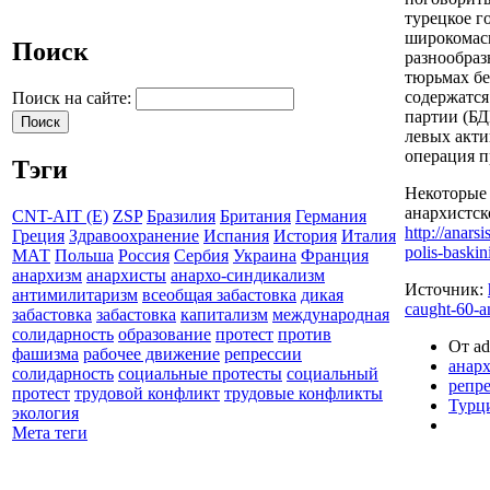
турецкое г
широкомас
Поиск
разнообраз
тюрьмах бе
содержатся
Поиск на сайте:
партии (БД
левых акти
операция п
Тэги
Некоторые
анархистск
CNT-AIT (E)
ZSP
Бразилия
Британия
Германия
http://anarsi
Греция
Здравоохранение
Испания
История
Италия
polis-baskini
МАТ
Польша
Россия
Сербия
Украина
Франция
анархизм
анархисты
анархо-синдикализм
Источник:
антимилитаризм
всеобщая забастовка
дикая
caught-
60-an
забастовка
забастовка
капитализм
международная
солидарность
образование
протест
против
От ad
фашизма
рабочее движение
репрессии
анар
солидарность
социальные протесты
социальный
репр
протест
трудовой конфликт
трудовые конфликты
Турц
экология
Мета теги