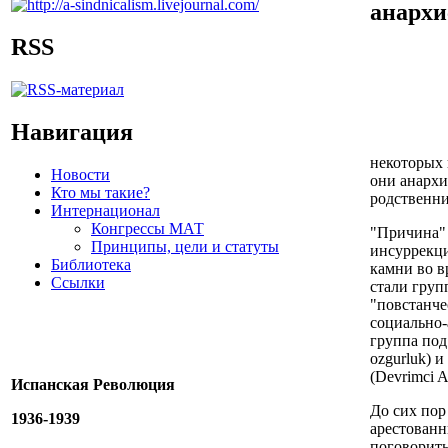
анархи
RSS
Навигация
некоторых 
Новости
они анархи
Кто мы такие?
родственни
Интернационал
Конгрессы МАТ
"Причина" 
Принципы, цели и статуты
инсуррекц
Библиотека
камни во в
Ссылки
стали груп
"повстанче
социально-
группа под
ozgurluk) 
(Devrimci An
Испанская Революция
До сих пор
1936-1939
арестованн
поговорить