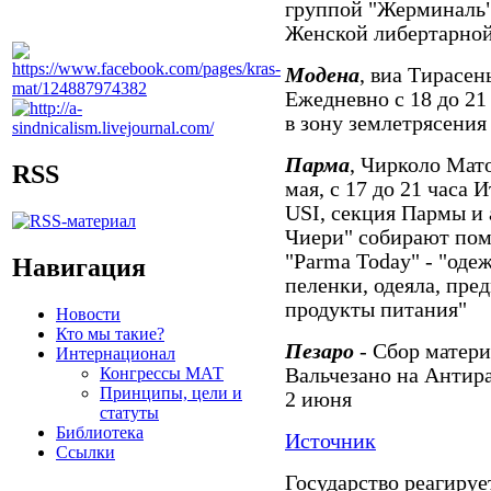
группой "Жерминаль"
Женской либертарной
Модена
, виа Тирасен
Ежедневно с 18 до 21
в зону землетрясения
Парма
, Чирколо Мато
RSS
мая, с 17 до 21 часа
USI, секция Пармы и
Чиери" собирают пом
"Parma Today" - "одеж
Навигация
пеленки, одеяла, пре
продукты питания"
Новости
Кто мы такие?
Пезаро
- Сбор матери
Интернационал
Конгрессы МАТ
Вальчезано на Антира
Принципы, цели и
2 июня
статуты
Библиотека
Источник
Ссылки
Государство реагируе