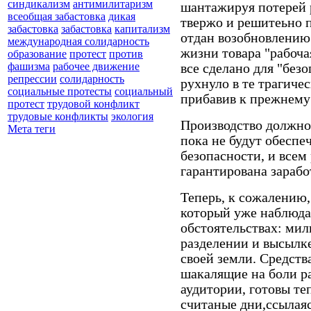
синдикализм
антимилитаризм
шантажируя потерей 
всеобщая забастовка
дикая
твержо и решитеьно 
забастовка
забастовка
капитализм
отдан возобновлению 
международная солидарность
жизни товара "рабочая
образование
протест
против
фашизма
рабочее движение
все сделано для "безо
репрессии
солидарность
рухнуло в те трагиче
социальные протесты
социальный
прибавив к прежнему
протест
трудовой конфликт
трудовые конфликты
экология
Производство должно 
Мета теги
пока не будут обеспе
безопасности, и всем
гарантирована зарабо
Теперь, к сожалению
который уже наблюда
обстоятельствах: ми
разделении и высылке
своей земли. Средст
шакалящие на боли р
аудитории, готовы те
считаные дни,ссылаяс