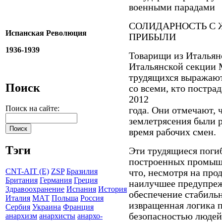
военными парадами
СОЛИДАРНОСТЬ С 
Испанская Революция
ПРИБЫЛИ
1936-1939
Товарищи из Итальян
Итальянской секции
трудящихся выражают
Поиск
со всеми, кто пострад
2012
Поиск на сайте:
года. Они отмечают, 
землетрясения были 
время рабочих смен.
Тэги
Эти трудящиеся поги
построенных промышл
CNT-AIT (E)
ZSP
Бразилия
что, несмотря на про
Британия
Германия
Греция
наилучшее предупреж
Здравоохранение
Испания
История
обеспечение стабильн
Италия
МАТ
Польша
Россия
извращенная логика 
Сербия
Украина
Франция
безопасностью людей
анархизм
анархисты
анархо-