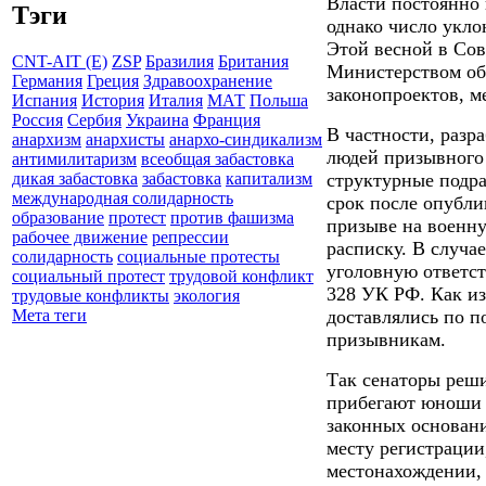
Власти постоянно
Тэги
однако число укло
Этой весной в Сов
CNT-AIT (E)
ZSP
Бразилия
Британия
Министерством об
Германия
Греция
Здравоохранение
законопроектов
, 
Испания
История
Италия
МАТ
Польша
Россия
Сербия
Украина
Франция
В частности, разр
анархизм
анархисты
анархо-синдикализм
людей призывного 
антимилитаризм
всеобщая забастовка
структурные подра
дикая забастовка
забастовка
капитализм
международная солидарность
срок после опубли
образование
протест
против фашизма
призыве на военну
рабочее движение
репрессии
расписку. В случа
солидарность
социальные протесты
уголовную ответст
социальный протест
трудовой конфликт
328 УК РФ. Как из
трудовые конфликты
экология
доставлялись по п
Мета теги
призывникам.
Так сенаторы реши
прибегают юноши 
законных основани
месту регистрации
местонахождении, 