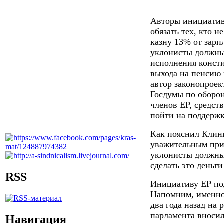
Авторы инициатив
обязать тех, кто н
казну 13% от зарп
уклонисты должны 
исполнения конст
выхода на пенсию в
автор законопроек
Госдумы по оборо
членов ЕР, средст
пойти на поддержк
Как пояснил Клинц
уважительным прич
уклонисты должны 
сделать это деньги
RSS
Инициативу ЕР по
Напомним, именно
два года назад на
парламента вносил
Навигация