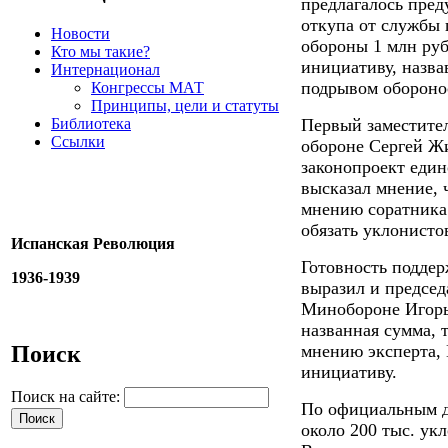
предлагалось пре
откупа от службы 
Новости
обороны 1 млн руб
Кто мы такие?
инициативу, назва
Интернационал
подрывом обороно
Конгрессы МАТ
Принципы, цели и статуты
Библиотека
Первый заместител
Ссылки
обороне Сергей Ж
законопроект един
высказал мнение, 
мнению соратника
обязать уклонисто
Испанская Революция
Готовность поддер
1936-1939
выразил и председ
Минобороне Игорь 
названная сумма, 
Поиск
мнению эксперта,
инициативу.
Поиск на сайте:
По официальным д
около 200 тыс. укл