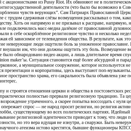
 с акционистками из Pussy Riot. Их обвиняют не в политическом
 антигосударственной деятельности (что было бы возможно в Со
корблении чувств верующих”. Сам Патриарх Православной Церк
ле с трудом сдерживая слёзы возмущения рассказывал о том, как
ству. Хоть он напрямую и не призывал к расправе, напрямую, но
вле подключились масс-медиа далёкие от православной духовно
ыли в себе оскорблённое религиозное чувство и несколько неде
жая ей зависимое от телевидения общества. В результате, как это
гие неверующие люди ощутили боль за униженное православие. 
т внушали им, что они должны ощутить эту боль. Возмущение в
те было обнародовано видео акции, а лишь длительное время спус
nion maker’ы. Ситуация становится ещё более абсурдной и парад
рковное, а муниципальное сооружение, которое используется не
тся презентации и корпоративы, здесь выступают поп-музыканты.
ое пространство храма, его сакральность была объявлена уже по
интерес.
у и строятся отношения церкви и общества в постсоветских рес
 практически полностью прервали религиозную традицию. Та це
возрождение утраченного, а скорее попытка воссоздать с нуля це
ь опережает спрос — не народ просит религии, но религия актив
лобби, существующему во всех политических партиях. Идейный
зывание религиозной идентичности приводит к тому, что люди 
зности, но это вера идущая не изнутри, а снаружи. Быть невер
 научного атеизма истово крестятся, бывшие функционеры КПСС