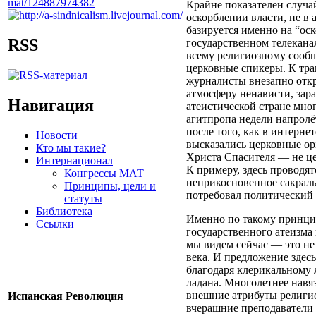
Крайне показателен случай
оскорблении власти, не в
базируется именно на “ос
RSS
государственном телекана
всему религиозному сообще
церковные спикеры. К тра
журналисты внезапно откр
атмосферу ненависти, зара
Навигация
атеистической стране мно
агитпропа недели напролё
после того, как в интерне
Новости
высказались церковные opi
Кто мы такие?
Христа Спасителя — не це
Интернационал
К примеру, здесь проводя
Конгрессы МАТ
неприкосновенное сакральн
Принципы, цели и
потребовал политический 
статуты
Библиотека
Именно по такому принцип
Ссылки
государственного атеизма
мы видем сейчас — это не 
века. И предложение здес
благодаря клерикальному 
ладана. Многолетнее навя
внешние атрибуты религио
Испанская Революция
вчерашние преподаватели