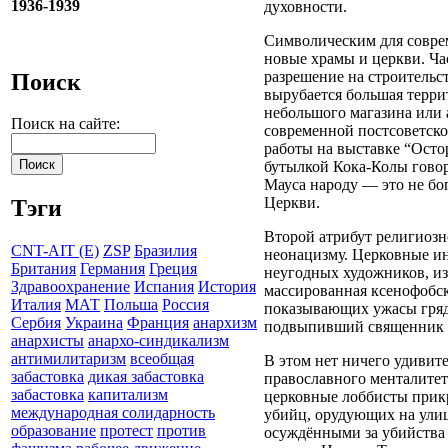
1936-1939
духовности.
Символическим для соврем
новые храмы и церкви. Ча
разрешение на строительс
Поиск
вырубается большая террит
небольшого магазина или
Поиск на сайте:
современной постсоветско
работы на выставке “Остор
бутылкой Кока-Колы говори
Мауса народу — это не бо
Церкви.
Тэги
Второй атрибут религиоз
CNT-AIT (E)
ZSP
Бразилия
неонацизму. Церковные и
Британия
Германия
Греция
неугодных художников, и
Здравоохранение
Испания
История
массированная ксенофобск
Италия
МАТ
Польша
Россия
показывающих ужасы гряду
Сербия
Украина
Франция
анархизм
подвыпивший священник о
анархисты
анархо-синдикализм
антимилитаризм
всеобщая
В этом нет ничего удивит
забастовка
дикая забастовка
православного менталитет
забастовка
капитализм
церковные лоббисты прик
международная солидарность
убийц, орудующих на ули
образование
протест
против
осуждёнными за убийства 