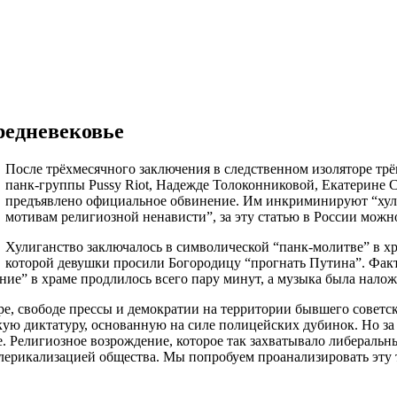
редневековье
После трёхмесячного заключения в следственном изоляторе тр
панк-группы Pussy Riot, Надежде Толоконниковой, Екатерине
предъявлено официальное обвинение. Им инкриминируют “хул
мотивам религиозной ненависти”, за эту статью в России можн
Хулиганство заключалось в символической “панк-молитве” в хр
которой девушки просили Богородицу “прогнать Путина”. Фактич
ние” в храме продлилось всего пару минут, а музыка была нало
е, свободе прессы и демократии на территории бывшего советско
ую диктатуру, основанную на силе полицейских дубинок. Но за
е. Религиозное возрождение, которое так захватывало либеральн
клерикализацией общества. Мы попробуем проанализировать эту