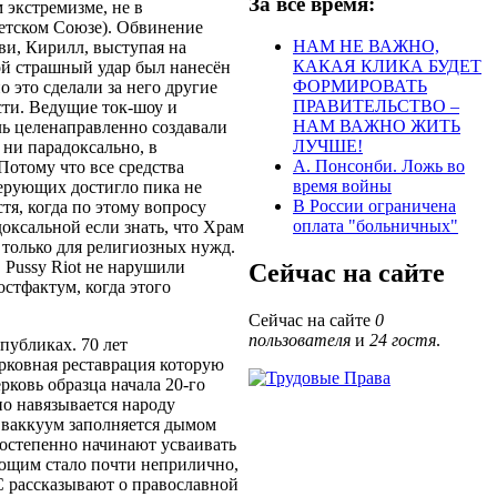
За всё время:
 экстремизме, не в
ветском Союзе). Обвинение
НАМ НЕ ВАЖНО,
ви, Кирилл, выступая на
КАКАЯ КЛИКА БУДЕТ
ой страшный удар был нанесён
ФОРМИРОВАТЬ
 это сделали за него другие
ПРАВИТЕЛЬСТВО –
сти. Ведущие ток-шоу и
НАМ ВАЖНО ЖИТЬ
ль целенаправленно создавали
ЛУЧШЕ!
 ни парадоксально, в
А. Понсонби. Ложь во
Потому что все средства
время войны
ерующих достигло пика не
В России ограничена
тя, когда по этому вопросу
оплата "больничных"
оксальной если знать, что Храм
 только для религиозных нужд.
 Pussy Riot не нарушили
Сейчас на сайте
стфактум, когда этого
Сейчас на сайте
0
пользователя
и
24 гостя
.
публиках. 70 лет
рковная реставрация которую
рковь образца начала 20-го
но навязывается народу
 ваккуум заполняется дымом
постепенно начинают усваивать
ующим стало почти неприлично,
 рассказывают о православной