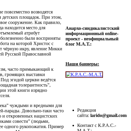
не повсеместно возводятся
и детских площадок. При этом,
овое сооружение. Как правило,
да находится место для
Анархо-синдикалистский
отъемлемый атрибут
информационный online-
к болезненно были восприняты
проект - неофициальный
бота на которой Христос с
блог М.А.Т.:
ит чёрную икру, явление Микки
тей Русской Православной
Наши баннеры:
изм, часто примыкающий к
в, громящих выставки
Под эгидой церкви ведётся
пощадная толерантность”,
ции этой книги изрядно
селя.
века” чуждыми и вредными для
Редакция
ей-парады. Довольно-таки часто
сайта:
larido@gmail.com
о и откровенных нацистских
ками совести” (людьми,
Контакт с К.Р.А.С.-
ее одного рукопожатия. Пример
М.А.Т.: