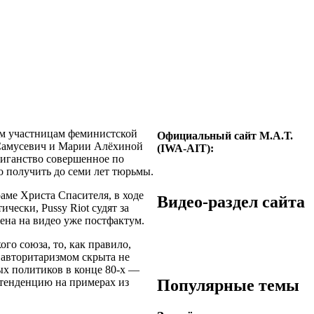
ём участницам феминистской
Официальный сайт М.А.Т.
 Самусевич и Марии Алёхиной
(IWA-AIT):
иганство совершенное по
о получить до семи лет тюрьмы.
аме Христа Спасителя, в ходе
Видео-раздел сайта
ески, Pussy Riot судят за
жена на видео уже постфактум.
го союза, то, как правило,
 авторитаризмом скрыта не
ых политиков в конце 80-х —
Популярные темы
 тенденцию на примерах из