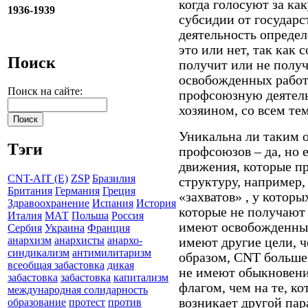
когда голосуют за к
1936-1939
субсидии от государс
деятельность опреде
это или нет, так как 
Поиск
получит или не получ
освобожденных работ
Поиск на сайте:
профсоюзную деятель
хозяином, со всем тем
Уникальна ли таким 
Тэги
профсоюзов – да, но 
движения, которые пр
CNT-AIT (E)
ZSP
Бразилия
структуру, например,
Британия
Германия
Греция
«захватов» , у котор
Здравоохранение
Испания
История
которые не получают 
Италия
МАТ
Польша
Россия
имеют освобожденны
Сербия
Украина
Франция
анархизм
анархисты
анархо-
имеют другие цели, 
синдикализм
антимилитаризм
образом, CNT больше
всеобщая забастовка
дикая
не имеют обыкновени
забастовка
забастовка
капитализм
флагом, чем на те, к
международная солидарность
возникает другой пар
образование
протест
против