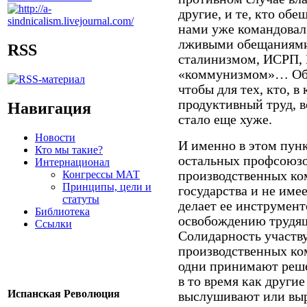
другие, и те, кто обе
нами уже командовал
лживыми обещаниями 
RSS
сталинизмом, ИСРП, 
«коммунизмом»… Обещ
чтобы для тех, кто, в
продуктивный труд, в
Навигация
стало еще хуже.
Новости
И именно в этом пунк
Кто мы такие?
остальных профсоюзо
Интернационал
Конгрессы МАТ
производственных ком
Принципы, цели и
государства и не име
статуты
делает ее инструмен
Библиотека
освобождению трудящ
Ссылки
Солидарность участв
производственных ком
одни принимают реше
в то время как други
Испанская Революция
выслушивают или выр