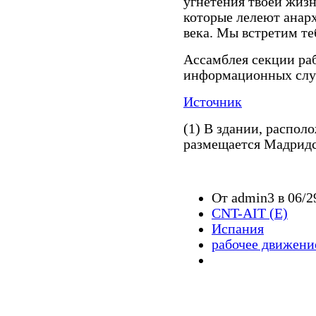
угнетения твоей жизн
которые лелеют анар
века. Мы встретим те
Ассамблея секции ра
информационных сл
Источник
(1) В здании, распол
размещается Мадрид
От admin3 в 06/2
CNT-AIT (E)
Испания
рабочее движени