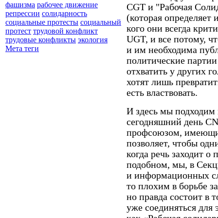
фашизма
рабочее движение
CGT и "Рабочая Солид
репрессии
солидарность
(которая определяет 
социальные протесты
социальный
кого они всегда крит
протест
трудовой конфликт
UGT, и все потому, ч
трудовые конфликты
экология
Мета теги
и им необходима публ
политические партии
отхватить у других го
хотят лишь превратит
есть властвовать.
И здесь мы подходим 
сегодняшний день CN
профсоюзом, имеющим
позволяет, чтобы одн
когда речь заходит о
подобном, мы, в Сек
и информационных сл
то плохим в борьбе з
но правда состоит в 
уже соединяться для 