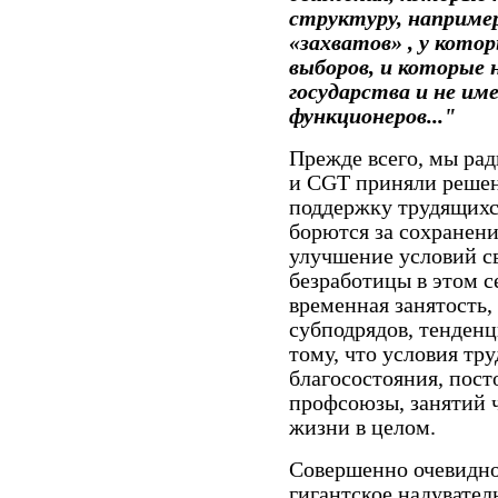
структуру, наприме
«захватов» , у кот
выборов, и которые 
государства и не и
функционеров..."
Прежде всего, мы рад
и CGT приняли решен
поддержку трудящихс
борются за сохранени
улучшение условий с
безработицы в этом с
временная занятость,
субподрядов, тенденци
тому, что условия тр
благосостояния, пост
профсоюзы, занятий ч
жизни в целом.
Совершенно очевидно,
гигантское надувател