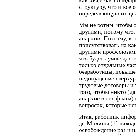
как «Рабочая солида
структуру, что и все 
определяющую их цел
Мы не хотим, чтобы 
другими, потому что,
анархии. Поэтому, ко
присутствовать на ка
другими профсоюзами
что будет лучше для т
только отдельные ча
безработицы, повыше
недопущение сверхуро
трудовые договоры и 
того, чтобы никто (д
анархистские флаги) 
вопросах, которые не
Итак, работник инфо
де-Молины (1) находи
освобождение раз и н