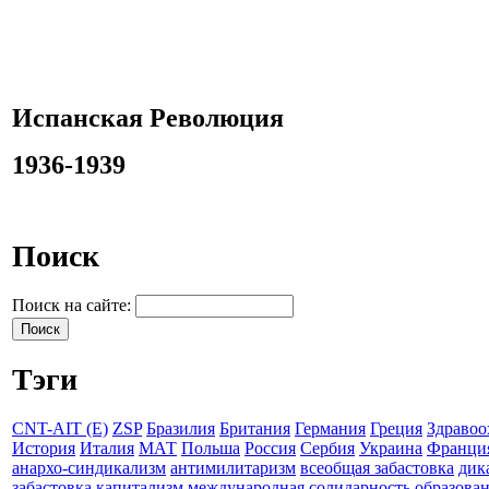
Испанская Революция
1936-1939
Поиск
Поиск на сайте:
Тэги
CNT-AIT (E)
ZSP
Бразилия
Британия
Германия
Греция
Здравоо
История
Италия
МАТ
Польша
Россия
Сербия
Украина
Франци
анархо-синдикализм
антимилитаризм
всеобщая забастовка
дик
забастовка
капитализм
международная солидарность
образова