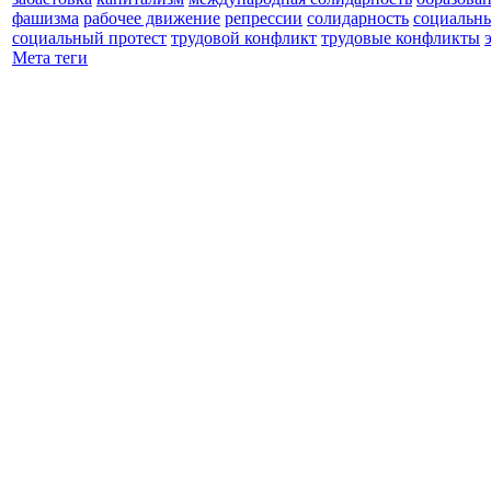
фашизма
рабочее движение
репрессии
солидарность
социальн
социальный протест
трудовой конфликт
трудовые конфликты
Мета теги