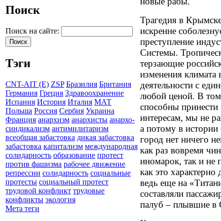
новые рабы.
Поиск
Трагедия в Крымске
искренне соболезнуе
Поиск на сайте:
преступление индус
Системы. Тропическ
Тэги
терзающие российск
изменения климата 
деятельности с ед
CNT-AIT (E)
ZSP
Бразилия
Британия
Германия
Греция
Здравоохранение
любой ценой. В том
Испания
История
Италия
МАТ
способны принести
Польша
Россия
Сербия
Украина
интересам, мы не р
Франция
анархизм
анархисты
анархо-
а потому в истории
синдикализм
антимилитаризм
всеобщая забастовка
дикая забастовка
город нет ничего н
забастовка
капитализм
международная
как раз вовремя чи
солидарность
образование
протест
иномарок, так и не
против фашизма
рабочее движение
как это характерно 
репрессии
солидарность
социальные
ведь еще на «Тита
протесты
социальный протест
трудовой конфликт
трудовые
составляли пассаж
конфликты
экология
палуб – плывшие в
Мета теги