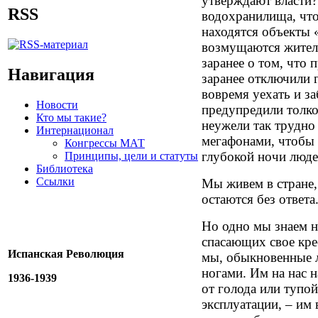
утверждают власти?
RSS
водохранилища, что
находятся объекты 
возмущаются жител
заранее о том, что 
Навигация
заранее отключили г
вовремя уехать и за
Новости
предупредили толко
Кто мы такие?
неужели так трудно
Интернационал
мегафонами, чтобы
Конгрессы МАТ
глубокой ночи люде
Принципы, цели и статуты
Библиотека
Ссылки
Мы живем в стране,
остаются без ответа
Но одно мы знаем на
спасающих свое крес
Испанская Революция
мы, обыкновенные л
ногами. Им на нас 
1936-1939
от голода или тупо
эксплуатации, – им 