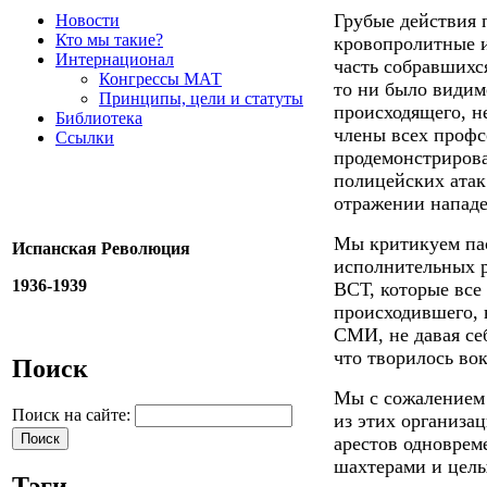
Грубые действия 
Новости
Кто мы такие?
кровопролитные и
Интернационал
часть собравшихся
Конгрессы МАТ
то ни было видим
Принципы, цели и статуты
происходящего, н
Библиотека
члены всех профс
Ссылки
продемонстриров
полицейских атак 
отражении нападе
Мы критикуем пас
Испанская Революция
исполнительных р
1936-1939
ВСТ, которые все
происходившего, 
СМИ, не давая се
что творилось вок
Поиск
Мы
с сожалением
Поиск на сайте:
из
этих организа
арестов одноврем
шахтерами и цел
Тэги