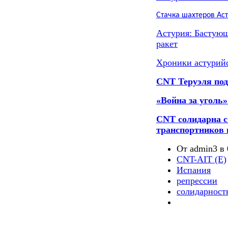
Стачка шахтеров Ас
Астурия: Бастую
ракет
Хроники астурийс
CNT Теруэля по
«Война за уголь»
CNT солидарна с
транспортников 
От admin3 в 
CNT-AIT (E)
Испания
репрессии
солидарност