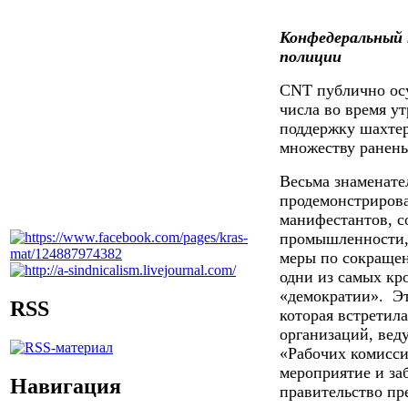
Конфедеральный
полиции
CNT
публично ос
числа во время у
поддержку шахтер
множеству ранен
Весьма знаменате
продемонстрирова
манифестантов, с
промышленности, к
меры по сокращен
одни из самых кр
«демократии».
Эт
RSS
которая встретил
организаций, вед
«Рабочих комисси
мероприятие и за
Навигация
правительство пр