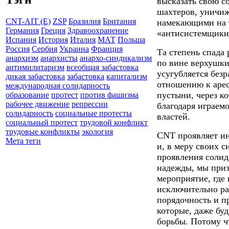
высказать свою
с
шахтеров,
уничиж
CNT-AIT (E)
ZSP
Бразилия
Британия
намекающими на т
Германия
Греция
Здравоохранение
«антисистемщики
Испания
История
Италия
МАТ
Польша
Россия
Сербия
Украина
Франция
Та степень спада
анархизм
анархисты
анархо-синдикализм
по вине верхушки
антимилитаризм
всеобщая забастовка
усугубляется без
дикая забастовка
забастовка
капитализм
отношению к арес
международная солидарность
пустыни, через к
образование
протест
против фашизма
рабочее движение
репрессии
благодаря играем
солидарность
социальные протесты
властей.
социальный протест
трудовой конфликт
трудовые конфликты
экология
CNT
проявляет и
Мета теги
и, в меру своих с
проявления соли
надежды, мы приз
мероприятие, где
исключительно ра
порядочность и п
которые, даже бу
борьбы. Потому чт