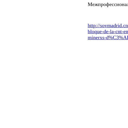
Межпрофессиона
http
://
sovmadrid
.
cn
bloque
-
de
-
la
-
cnt
-
e
mi
nerxs
-
d
%
C
3%
A