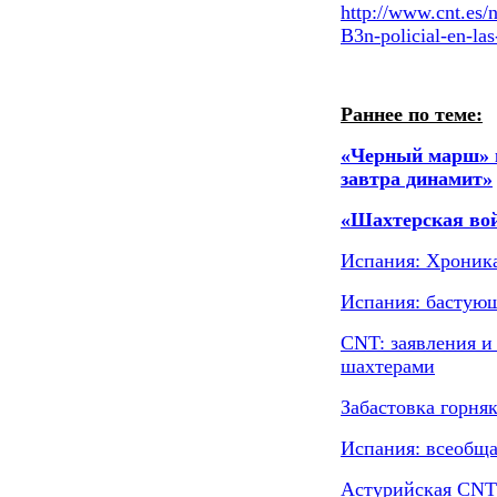
http://www.cnt.es/n
B3n-policial-en-las
Раннее по теме:
«Черный марш» в
завтра динамит»
«Шахтерская вой
Испания: Хроник
Испания: бастую
CNT: заявления и
шахтерами
Забастовка горня
Испания: всеобща
Астурийская CNT 