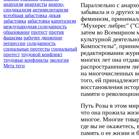
анархизм
анархисты
анархо-
Параллельно с анархо
синдикализм
антимилитаризм
забывала и о других 
всеобщая забастовка
дикая
феминизм, принимала
забастовка
забастовка
капитализм
"Мухерес либрес" ("
международная солидарность
затем во Всемирном 
образование
протест
против
фашизма
рабочее движение
культурной деятельн
репрессии
солидарность
Компостелы", приним
социальные протесты
социальный
редактировании журна
протест
трудовой конфликт
многих лет она отдав
трудовые конфликты
экология
Мета теги
распространением ли
на многочисленных к
того, ей принадлежит
восстановления исто
памяти о революцио
Путь Розы в этом мир
что она прожила жизнь
многое. Многие товар
где вы не окажетесь,
память о ее жизни и 