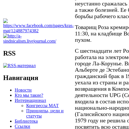
неустанно сражалась 
а также болезней. Ее 
борьбы рабочего клас
Товарищ Роза кремиров
11:30, на кладбище Bo
пухом.
С шестнадцати лет Роз
RSS
работала на электром
городе Ла-Корунье. 
Альберте де Эстебано
гражданский брак в 1
Навигация
уехала из страны и р
возвращения в Компос
Новости
деятельности UPG (Со
Кто мы такие?
Интернационал
входила в состав ис
Конгрессы МАТ
национально-народно
Принципы, цели и
(Галисийского национ
статуты
1979 году не решила 
Библиотека
Ссылки
посвятить всю остав