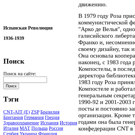
движению.
В 1979 году Роза при
коммунистической фе
Испанская Революция
"Aрко де Велья", одн
галисийского либерт
1936-1939
Франко и, несомненно
своему дизайну, так 
Она основала коопера
Поиск
наконец, с 1983 года 
Компостелы, в после
Поиск на сайте:
директора библиотеки
1983 году Роза приня
Компостеле и работал
генеральным секрета
Тэги
1990-92 и 2001-2003 
посты и постоянно з
CNT-AIT (E)
ZSP
Бразилия
организации. Кроме т
Британия
Германия
Греция
годами она была ген
Здравоохранение
Испания
История
конфедерации CNT в 
Италия
МАТ
Польша
Россия
Сербия
Украина
Франция