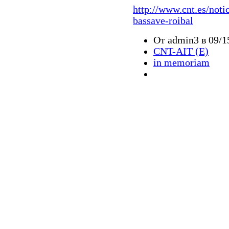
http://www.cnt.es/notic
bassave-roibal
От admin3 в 09/1
CNT-AIT (E)
in memoriam