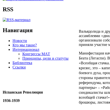
RSS
Навигация
Вальядолида и др
ассамблеями «дви
организовали соб
Новости
приняли участие 
Кто мы такие?
Интернационал
Манифестация нача
Конгрессы МАТ
Беата (Легаспи). 
Принципы, цели и статуты
Библиотека
«Всеобщая стачка
Ссылки
кризис, это – кап
боевого духа, про
стороны правител
референдума, кот
партнеры» – «Раб
Испанская Революция
синдикалисты шли
всеобщей стачке!»
1936-1939
брошюры, листовк