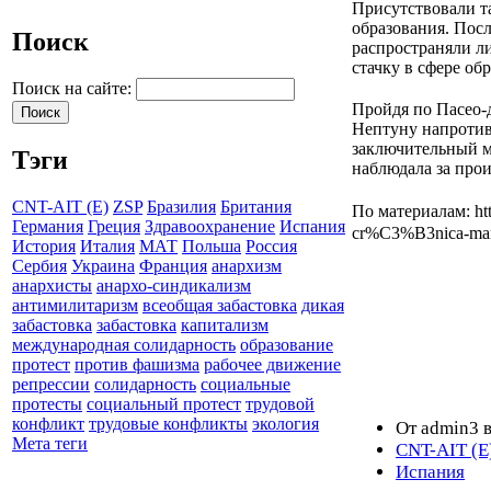
Присутствовали т
образования. Посл
Поиск
распространяли л
стачку в сфере обр
Поиск на сайте:
Пройдя по Пасео-
Нептуну напротив 
заключительный м
Тэги
наблюдала за про
CNT-AIT (E)
ZSP
Бразилия
Британия
По материалам: htt
Германия
Греция
Здравоохранение
Испания
cr%C3%B3nica-mani
История
Италия
МАТ
Польша
Россия
Сербия
Украина
Франция
анархизм
анархисты
анархо-синдикализм
антимилитаризм
всеобщая забастовка
дикая
забастовка
забастовка
капитализм
международная солидарность
образование
протест
против фашизма
рабочее движение
репрессии
солидарность
социальные
протесты
социальный протест
трудовой
конфликт
трудовые конфликты
экология
От admin3 в
Мета теги
CNT-AIT (E
Испания