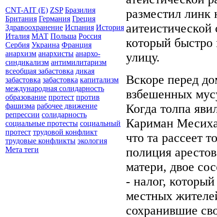
CNT-AIT (E)
ZSP
Бразилия
разместил линк 
Британия
Германия
Греция
аитеистической 
Здравоохранение
Испания
История
Италия
МАТ
Польша
Россия
который быстро 
Сербия
Украина
Франция
анархизм
анархисты
анархо-
улицу.
синдикализм
антимилитаризм
всеобщая забастовка
дикая
Вскоре перед до
забастовка
забастовка
капитализм
международная солидарность
взбешенных мусу
образование
протест
против
Когда толпа яви
фашизма
рабочее движение
репрессии
солидарность
Кариман Месиха
социальные протесты
социальный
протест
трудовой конфликт
что та рассеет т
трудовые конфликты
экология
полиция арестов
Мета теги
матери, двое со
- налог, которы
местных жителей
сохранившие сво