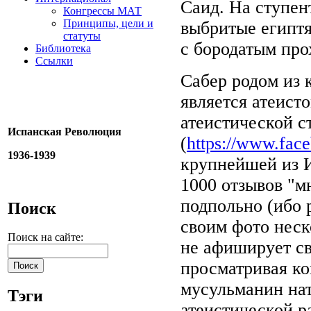
Саид. На ступен
Конгрессы МАТ
Принципы, цели и
выбритые египтя
статуты
с бородатым пр
Библиотека
Ссылки
Сабер родом из 
является атеист
атеистической с
Испанская Революция
(
https://www.fac
1936-1939
крупнейшей из 
1000 отзывов "м
подпольно (ибо 
Поиск
своим фото неск
Поиск на сайте:
не афиширует св
просматривая ко
мусульманин нат
Тэги
атеистической р