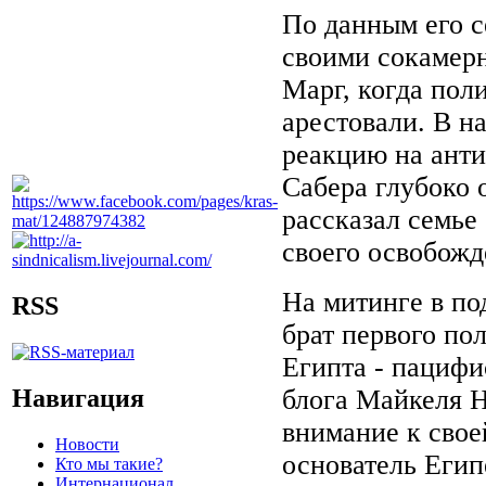
По данным его се
своими сокамерн
Марг, когда пол
арестовали. В 
реакцию на анти
Сабера глубоко 
рассказал семье 
своего освобож
На митинге в по
RSS
брат первого по
Египта - пацифи
Навигация
блога Майкеля Н
внимание к своей
Новости
основатель Егип
Кто мы такие?
Интернационал