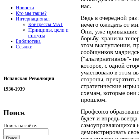
нас.
Новости
Кто мы такие?
Ведь в очередной раз
Интернационал
нечего ожидать от м
Конгрессы МАТ
Принципы, цели и
Они, уже привыкшие с
статуты
борьбу, хранили тепе
Библиотека
этом выступлении, п
Ссылки
сообщников мадридск
("альтернативное"- п
которое, с одной сто
участвовало в этом в
Испанская Революция
стороны, прекратить 
стратегические игры 
1936-1939
схемам, которые они
прошлом.
Профсоюз образован
Поиск
будет и впредь всегда
самоуправляющихся и
Поиск на сайте:
демонстрировать сво
него силами и средс