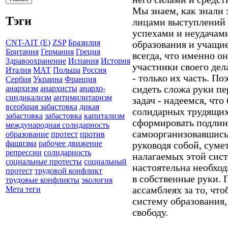
Мы знаем, как знали 
Тэги
лицами выступлений в
успехами и неудачам
CNT-AIT (E)
ZSP
Бразилия
образования и учащие
Британия
Германия
Греция
всегда, что именно о
Здравоохранение
Испания
История
участники своего дела
Италия
МАТ
Польша
Россия
- только их часть. По
Сербия
Украина
Франция
сидеть сложа руки п
анархизм
анархисты
анархо-
синдикализм
антимилитаризм
задач - надеемся, чт
всеобщая забастовка
дикая
солидарных трудящихс
забастовка
забастовка
капитализм
сформировать подлинн
международная солидарность
самоорганизовавшись 
образование
протест
против
фашизма
рабочее движение
руководя собой, суме
репрессии
солидарность
налагаемых этой сист
социальные протесты
социальный
настоятельна необход
протест
трудовой конфликт
в собственные руки. 
трудовые конфликты
экология
ассамблеях за то, чт
Мета теги
систему образования,
свободу.