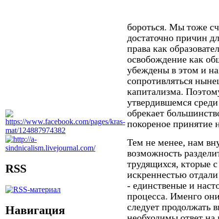
бороться. Мы тоже сч
достаточно причин дл
права как образовате
освобождение как об
убеждены в этом и н
сопротивляться ныне
капитализма. Поэтом
утвердившемся среди 
обрекает большинство
покореное принятие 
Тем не менее, нам вн
возможность раздели
трудящихся, кторые 
RSS
искреннестью отдали
- единственые и наст
процесса. Именго они
следует продолжать в
Навигация
необходимы ответ на