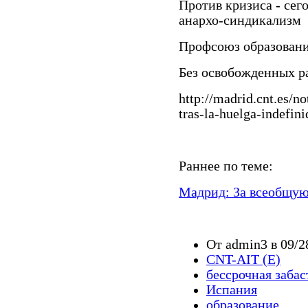
Против кризиса - сего
анархо-синдикализм
Профсоюз образован
Без освобожденных ра
http://madrid.cnt.es/n
tras-la-huelga-indefini
Раннее по теме:
Мадрид: За всеобщую 
От admin3 в 09/2
CNT-AIT (E)
бессрочная забас
Испания
образование