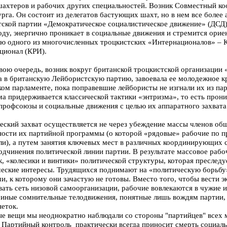
шахтеров и рабочих других специальностей. Возник Совместный к
рга. Он состоит из делегатов бастующих шахт, но в нем все более
тской партии «Демократическое социалистическое движение» (ДСД).
оду, энергично проникает в социальные движения и стремится ори
ию одного из многочисленных троцкистских «Интернационалов» – 
ционал (КРИ).
вою очередь, возник вокруг британской троцкистской организации «
а в британскую Лейбористскую партию, завоевала ее молодежное кр
ом парламенте, пока поправевшие лейбористы не изгнали их из пар
ма придерживается классической тактики «энтризма», то есть прон
 профсоюзы и социальные движения с целью их аппаратного захвата
еский захват осуществляется не через убеждение массы членов об
ности их партийной программы (о которой «рядовые» рабочие по 
ли), а путем занятия ключевых мест в различных координирующих 
одчинения политической линии партии. В результате массовое раб
, «колесики и винтики» политической структуры, которая преследу
ческие интересы. Трудящихся поднимают на «политическую борьбу
и, к которому они зачастую не готовы. Вместо того, чтобы вести 
вать сеть низовой самоорганизации, рабочие вовлекаются в чужие 
 иные сомнительные телодвижения, понятные лишь вождям партии, 
неток.
е вещи мы неоднократно наблюдали со стороны "партийцев" всех м
. Партийный контроль практически всегда приносит смерть социал