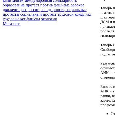
капитализм
международная солидарность
образование
протест
против фашизма
рабочее
Теперь 
движение
репрессии
солидарность
социальные
платных
протесты
социальный протест
трудовой конфликт
шахтера
трудовые конфликты
экология
ДСМ и ч
Мета теги
признает
после ст
солидарн
Теперь 
Свободн
подготов
Разумеет
осущест
АНК – э
стороны
Рано ил
АНК и т
равно, 
зарплата
профсою
От