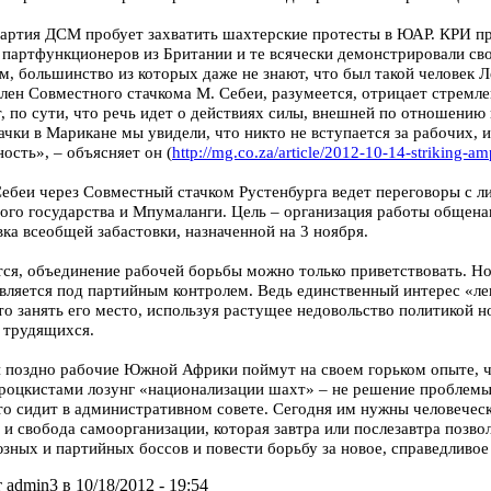
партия ДСМ пробует захватить шахтерские протесты в ЮАР. КРИ п
 партфункционеров из Британии и те всячески демонстрировали св
м, большинство из которых даже не знают, что был такой человек 
лен Совместного стачкома М. Себеи, разумеется, отрицает стремле
, по сути, что речь идет о действиях силы, внешней по отношению
ачки в Марикане мы увидели, что никто не вступается за рабочих,
ость», – объясняет он (
http://mg.co.za/article/2012-10-14-striking-am
Себеи через Совместный стачком Рустенбурга ведет переговоры с 
ого государства и Мпумаланги. Цель – организация работы общена
ка всеобщей забастовки, назначенной на 3 ноября.
ся, объединение рабочей борьбы можно только приветствовать. Но 
вляется под партийным контролем. Ведь единственный интерес «л
то занять его место, используя растущее недовольство политикой 
 трудящихся.
и поздно рабочие Южной Африки поймут на своем горьком опыте, 
роцкистами лозунг «национализации шахт» – не решение проблемы
кто сидит в административном совете. Сегодня им нужны человечес
 и свобода самоорганизации, которая завтра или послезавтра позво
зных и партийных боссов и повести борьбу за новое, справедливо
 admin3 в 10/18/2012 - 19:54