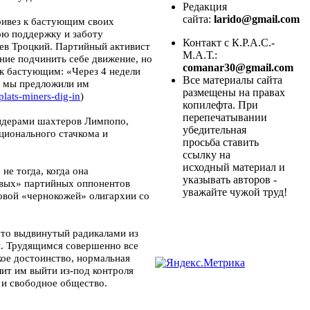
Редакция
сайта:
larido@gmail.com
ривез к бастующим своих
ою поддержку и заботу
Контакт с К.Р.А.С.-
Лев Троцкий. Партийный активист
М.А.Т.:
ние подчинить себе движение, но
comanar30@gmail.com
 к бастующим: «Через 4 недели
Все материалы сайта
 и мы предложили им
размещены на правах
plats-miners-dig-in
)
копилефта. При
перепечатывании
лидерами шахтеров Лимпопо,
убедительная
ционального стачкома и
просьба ставить
ссылку на
исходный материал и
не тогда, когда она
указывать авторов -
евых» партийных оппонентов
уважайте чужой труд!
новой «чернокожей» олигархии со
что выдвинутый радикалами из
. Трудящимся совершенно все
кое достоинство, нормальная
лит им выйти из-под контроля
е и свободное общество.