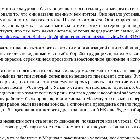
ом низовом уровне бастующие шахтеры начали устанавливать связи,
овали то, что они назвали военным комитетом. Они начали устанав
ми, на других шахтах того же Платинового пояса. Они попросили с
 еды в их домах – вы же знаете, многие из этих шахтеров пришли р
твуют, что там есть некая система, которая поддержит их семьи, е
therealnews.com/t2/index.php?option=com_content&task=view&id=31
астет опасность того, что с этой самоорганизацией и низовой ини
но. Увидев невиданные масштабы борьбы трудящихся, на их «завое
й окраски, стремящиеся присвоить забастовочное движение и испол
это попытался сделать опальный лидер молодежного крыла правя
нный из партии личный соперник нынешнего президента страны Зу
апартеида политики по-прежнему не прочь раздуть расистские моти
нием песни «Убей бура!». Узнав о стачке, он поспешил прибыть к
радикальную зажигательную речь, призвав даже к всеобщей забасто
вку рабочим было приятно, и они хлопали Малеме, что насмерть пе
ий район были введены войска, а оппонента президента отдали под
 наблюдатели полагают, что драка за власть в АНК еще будет наби
ля независимости стачечного движения появляется новая угроза. 
ь стачку, действуют уже не как демагоги, а как умелые аппаратчик
ом, что забастовка в Марикане закончилась успехом, несмотря на 