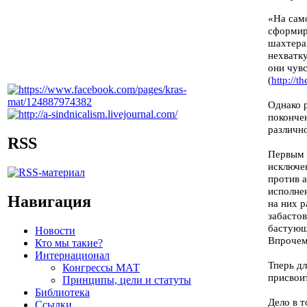
«На сам
сформир
шахтера
нехватку
они чувс
(
http://
Однако р
поконче
различно
RSS
Первым 
исключе
против 
исполне
Навигация
на них 
забасто
бастующ
Новости
Впрочем,
Кто мы такие?
Интернационал
Тперь д
Конгрессы МАТ
присвоит
Принципы, цели и статуты
Библиотека
Дело в т
Ссылки