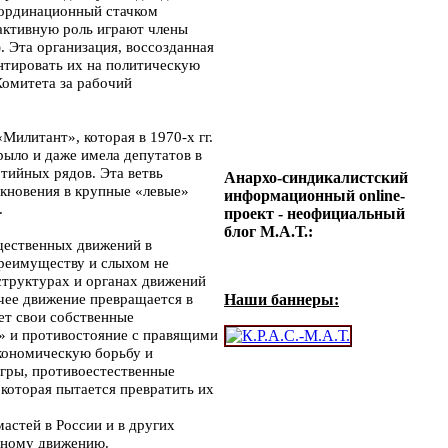
оординационный стачком
 активную роль играют члены
 Эта организация, воссозданная
ентировать их на политическую
Комитета за рабочий
Милитант», которая в 1970-х гг.
ыло и даже имела депутатов в
тийных рядов. Эта ветвь
Анархо-синдикалистский
икновения в крупные «левые»
информационный online-
.
проект - неофициальный
блог М.А.Т.:
щественных движений в
преимуществу и слыхом не
структурах и органах движений
очее движение превращается в
Наши баннеры:
ет свои собственные
» и противостояние с правящими
экономическую борьбу и
игры, противоестественные
которая пытается превратить их
астей в России и в других
ьному движению.