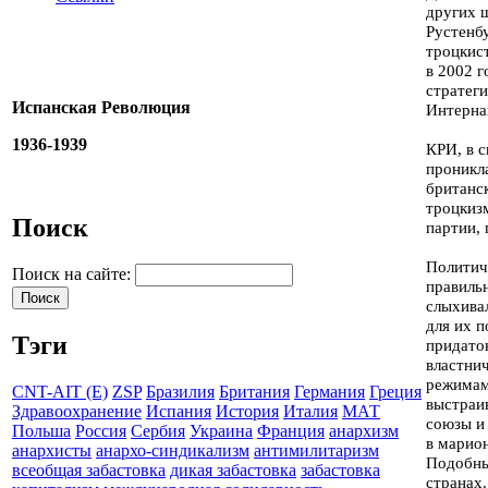
других 
Рустенбу
троцкис
в 2002 г
стратег
Испанская Революция
Интерна
1936-1939
КРИ, в с
проникл
британск
троцкиз
Поиск
партии,
Политич
Поиск на сайте:
правиль
слыхива
для их п
Тэги
придаток
властни
режимам
CNT-AIT (E)
ZSP
Бразилия
Британия
Германия
Греция
выстраи
Здравоохранение
Испания
История
Италия
МАТ
союзы и
Польша
Россия
Сербия
Украина
Франция
анархизм
в марио
анархисты
анархо-синдикализм
антимилитаризм
Подобны
всеобщая забастовка
дикая забастовка
забастовка
странах