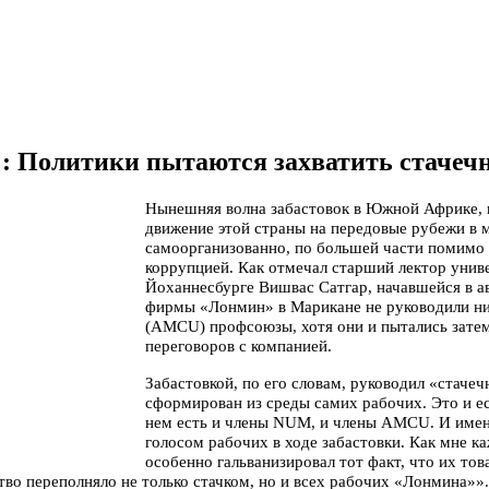
 Политики пытаются захватить стачеч
Нынешняя волна забастовок в Южной Африке, 
движение этой страны на передовые рубежи в м
самоорганизованно, по большей части помимо
коррупцией. Как отмечал старший лектор унив
Йоханнесбурге Вишвас Сатгар, начавшейся в ав
фирмы «Лонмин» в Марикане не руководили ни
(
AMCU
) профсоюзы, хотя они и пытались зате
переговоров с компанией.
Забастовкой, по его словам, руководил «стаче
сформирован из среды самих рабочих. Это и ес
нем есть и члены
NUM
, и члены
AMCU
. И име
голосом рабочих в ходе забастовки. Как мне ка
особенно гальванизировал тот факт, что их то
тво переполняло не только стачком, но и всех рабочих «Лонмина»».