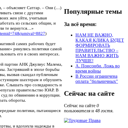
 – объясняет Сатгар. – Они (…)
Популярные темы
ливать связи с другими
воих жен уйти, учитывая
аботать из сельских общин, и
За всё время:
сли те вернутся…»
&Itemid=74&jumival=8827
)
НАМ НЕ ВАЖНО,
КАКАЯ КЛИКА БУДЕТ
циативой самих рабочих будет
ФОРМИРОВАТЬ
вание» ринулись политики самой
ПРАВИТЕЛЬСТВО –
ьзовать его в своих интересах.
НАМ ВАЖНО ЖИТЬ
ЛУЧШЕ!
щей партии АНК Джулиус Малема,
А. Понсонби. Ложь во
мы. Застрявший в эпохе борьбы
время войны
вы, вызвав скандал публичным
В России ограничена
 бастующим шахтерам и обрушить
оплата "больничных"
вке. Слышать про солидарность и
репугало правительство ЮАР. В
Сейчас на сайте
 суд по обвинению в коррупции.
рать обороты.
Сейчас на сайте
0
Очередные политики, пытающиеся
пользователя
и
48 гостя
.
и.
жертвы, и вдохнула надежды в