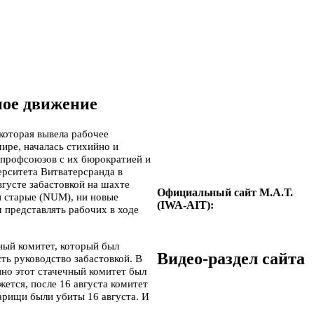
ное движение
которая вывела рабочее
ире, началась стихийно и
 профсоюзов с их бюрократией и
ерситета Витватерсранда в
густе забастовкой на шахте
Официальный сайт М.А.Т.
 старые (
NUM
), ни новые
(IWA-AIT):
м представлять рабочих в ходе
чный комитет, который был
Видео-раздел сайта
ть руководство забастовкой. В
нно этот стачечный комитет был
жется, после 16 августа комитет
варищи были убиты 16 августа. И