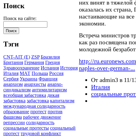
них винят в тяжелой 
Поиск
оказалась их страна,
настаивающие на все
Поиск на сайте:
экономии.
Встреча министров тр
как раз посвящена п
Тэги
молодежной безработ
CNT-AIT (E)
ZSP
Бразилия
http://ru.euronews.com
Британия
Германия
Греция
naples-over-german-...
Здравоохранение
Испания
История
Италия
МАТ
Польша
Россия
Сербия
Украина
Франция
От admin3 в 11/1
анархизм
анархисты
анархо-
Италия
синдикализм
антимилитаризм
социальные про
всеобщая забастовка
дикая
забастовка
забастовка
капитализм
международная солидарность
образование
протест
против
фашизма
рабочее движение
репрессии
солидарность
социальные протесты
социальный
протест
трудовой конфликт