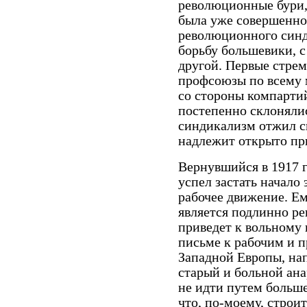
революционные бури,
была уже совершенно 
революционного син
борьбу большевики, с
другой. Первые стре
профсоюзы по всему 
со стороны компарти
постепенно склонялис
синдикализм отжил св
надлежит открыто при
Вернувшийся в 1917 
успел застать начало 
рабочее движение. Ем
является подлинно р
приведет к вольному
письме к рабочим и 
Западной Европы, нап
старый и больной ан
не идти путем больше
что, по-моему, строи