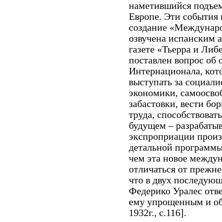
наметившийся подъем
Европе. Эти события
создание «Междунаро
озвучена испанским 
газете «Тьерра и Либе
поставлен вопрос об 
Интернационала, кот
выступать за социал
экономики, самоосво
забастовки, вести бо
труда, способствоват
будущем – разрабаты
экспроприации произв
детальной программы
чем эта новое между
отличаться от прежн
что в двух последующ
Федерико Уралес отве
ему упрощенным и об
1932г., с.116].