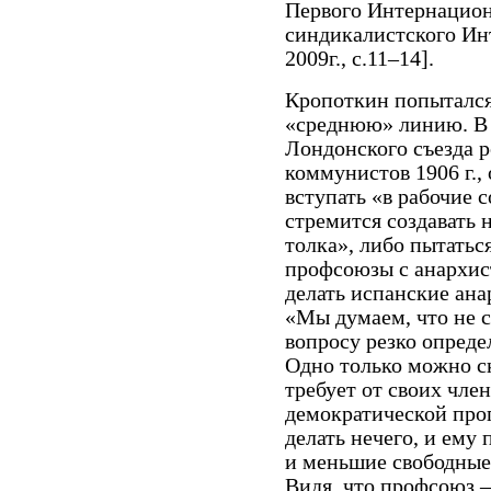
Первого Интернацион
синдикалистского Инт
2009г., c.11–14].
Кропоткин попытался 
«среднюю» линию. В 
Лондонского съезда 
коммунистов 1906 г.,
вступать «в рабочие 
стремится создавать 
толка», либо пытатьс
профсоюзы с анархис
делать испанские ана
«Мы думаем, что не 
вопросу резко опреде
Одно только можно ск
требует от своих чле
демократической прог
делать нечего, и ему
и меньшие свободные
Видя, что профсоюз 