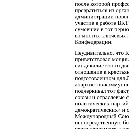
после которой профс
превратиться из орга
администрации новог
участие в работе ВК
сумевшие в тот перио
во многих ключевых 
Конфедерации.
Неудивительно, что 
приветствовал мощн
синдикалистского дв
отношение к крестья
подготовленном для 
анархистов-коммунист
подчеркивал тот факт
союзы и отраслевые 
политических партий,
демократических» и 
Международный Союз
непосредственную бор
через парламент, а н