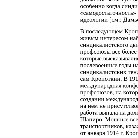
особенно когда синд
«самодостаточность»
идеологии [см.: Дамье 
В последующем Кропо
живым интересом наб
синдикалистского дв
профсоюзы все более 
которые высказывалис
послевоенные годы н
синдикалистских тен
сам Кропоткин. В 191
международная конф
профсоюзов, на кото
создании международ
на нем не присутство
работа выпала на дол
Шапиро. Мощные все
транспортников, каза
от января 1914 г. Кр