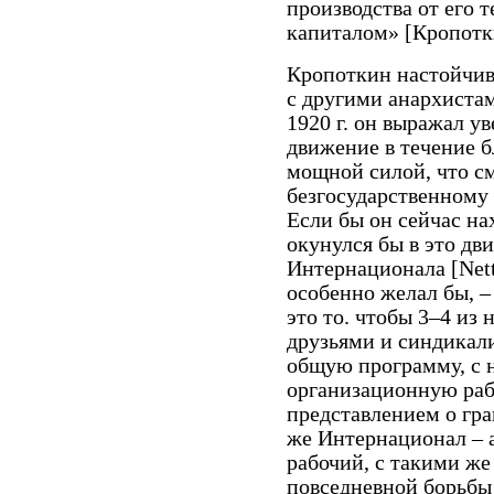
производства от его
капиталом» [Кропоткин
Кропоткин настойчив
с другими анархистам
1920 г. он выражал у
движение в течение б
мощной силой, что см
безгосударственному
Если бы он сейчас на
окунулся бы в это дв
Интернационала [Nettl
особенно желал бы, 
это то. чтобы 3–4 из
друзьями и синдикал
общую программу, с н
организационную рабо
представлением о гра
же Интернационал – 
рабочий, с такими ж
повседневной борьбы