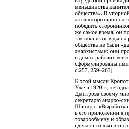
впредь они производи
меньшинства капитали
общества». В упорной
антиавторитарно нас
победить сторонников
же самое время, он п
тактика и взгляды на
общества не были «д
анархистами: они пр
в домах рабочих всег
сформулированы ими 
с.257, 259–263]
К этой мысли Кропот
Уже в 1920 г., незадо
Дмитрова своему мно
секретарю анархо-си
Шапиро: «Выработка 
в его приложении к п
товарообмену и обра
сделана только в тесн