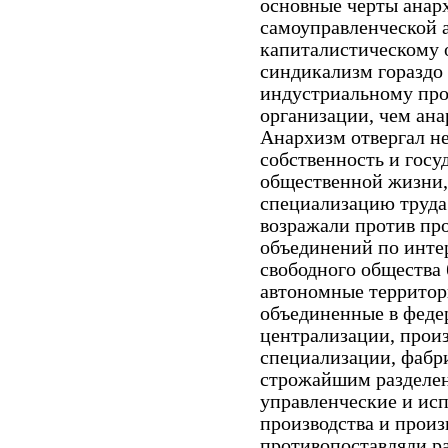
основные черты анар
самоуправленческой 
капиталистическому 
синдикализм гораздо 
индустриальному про
организации, чем ан
Анархизм отвергал не
собственность и госу
общественной жизни,
специализацию труда
возражали против пр
объединений по инте
свободного общества
автономные террито
объединенные в феде
централизации, прои
специализации, фабр
строжайшим разделен
управленческие и исп
производства и прои
противопоставляли р