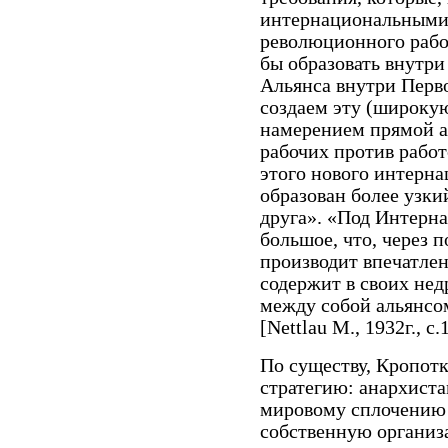
интернациональными»
революционного рабо
бы образовать внутри
Альянса внутри Перв
создаем эту (широкую
намерением прямой а
рабочих против работ
этого нового интерна
образован более узки
друга». «Под Интерн
большое, что, через п
производит впечатле
содержит в своих не
между собой альянсо
[Nettlau M., 1932г., с.
По существу, Кропот
стратегию: анархиста
мировому сплочению 
собственную организ