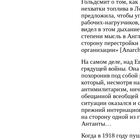
Гольдсмит о том, как 
нехватки топлива в Л
предложила, чтобы у
рабочих-нагрузчиков,
видел в этом дыхание
степени мысль в Англ
сторону перестройки
организации» [Anarchis
На самом деле, над Е
грядущей войны. Она 
похоронив под собой
который, несмотря н
антимилитаризм, ниче
обещанной всеобщей з
ситуации оказался и
прежний интернацион
на сторону одной из
Антанты…
Когда в 1918 году пу