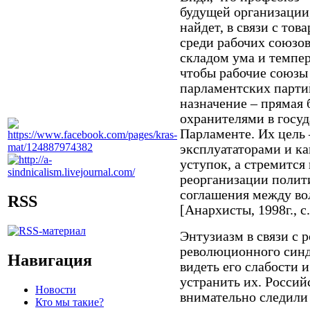
будущей организации
найдет, в связи с то
среди рабочих союзов,
складом ума и темпер
чтобы рабочие союзы
парламентских партий
назначение – прямая 
охранителями в госуд
Парламенте. Их цель
эксплуататорами и к
уступок, а стремится
реорганизации полит
соглашения между в
RSS
[Анархисты, 1998г., с.
Энтузиазм в связи с 
революционного син
Навигация
видеть его слабости 
устранить их. Росси
Новости
внимательно следили
Кто мы такие?