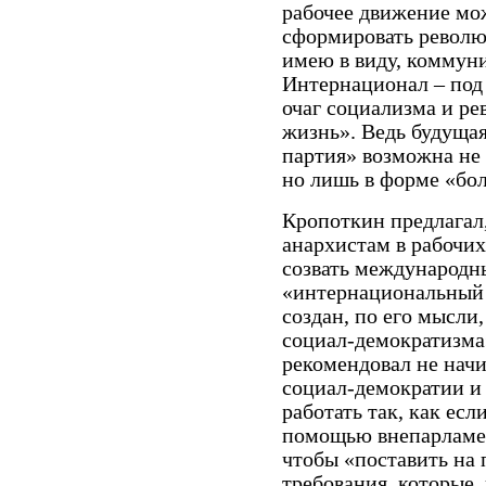
рабочее движение мо
сформировать револю
имею в виду, коммун
Интернационал – под
очаг социализма и ре
жизнь». Ведь будуща
партия» возможна не 
но лишь в форме «бо
Кропоткин предлагал,
анархистам в рабочи
созвать международн
«интернациональный 
создан, по его мысли
социал-демократизма
рекомендовал не нач
социал-демократии и 
работать так, как есл
помощью внепарламен
чтобы «поставить на 
требования, которые,