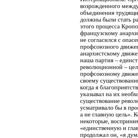
возрожденного между
объединения трудящих
должны были стать р
этого процесса Кроп
французскому анархис
не согласился с опасе
профсоюзного движен
анархистскому движе
наша партия – единст
революционной – цел
профсоюзному движен
своему существовани
когда я благоприятст
указывал на их необх
существование револ
усматривало бы в пр
а не главную цель». К
некоторые, восприним
«единственную и гла
продолжал он, «я дум