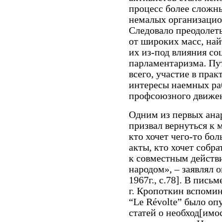
процесс более сложн
немалых организацио
Следовало преодолет
от широких масс, най
их из-под влияния со
парламентаризма. Пу
всего, участие в пра
интересы наемных раб
профсоюзного движе
Одним из первых ана
призвал вернуться к 
кто хочет чего-то бо
акты, кто хочет собра
к совместным действи
народом», – заявлял он
1967г., с.78]. В пись
г. Кропоткин вспомин
“Le Révolte” было оп
статей о необход[имо