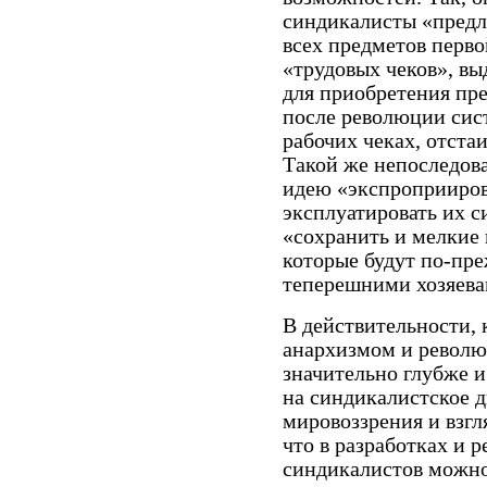
синдикалисты «предл
всех предметов перв
«трудовых чеков», в
для приобретения пр
после революции сис
рабочих чеках, отста
Такой же непоследов
идею «экспроприиров
эксплуатировать их с
«сохранить и мелкие 
которые будут по-пр
теперешними хозяевам
В действительности,
анархизмом и револ
значительно глубже 
на синдикалистское 
мировоззрения и взгл
что в разработках и
синдикалистов можно