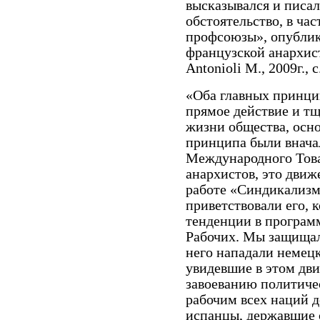
высказывался и писал
обстоятельство, в ча
профсоюзы», опублико
французской анархист
Antonioli M., 2009г., с
«Оба главных принци
прямое действие и т
жизни общества, осно
принципа были внач
Международного Тов
анархистов, это движ
работе «Синдикализм
приветствовали его, 
тенденции в програм
Рабочих. Мы защищали
него нападали немец
увидевшие в этом дви
завоеванию политиче
рабочим всех наций д
испанцы, державшие 