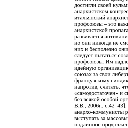
достигли своей куль
анархистском конгрес
итальянский анархист
профсоюзы – это важн
анархистской пропага
развивается антикапи
но они никогда не см
них и бесполезно ожи
следует пытаться соз
профсоюзы. Им надле
идейную организацию
союзах за свои либер
французскому синдик
напротив, считать, 
«самодостаточен» и 
без всякой особой ор
В.В., 2006г., с.42–43
анархо-коммунисты р
выступать за массовы
подлинное продолжен