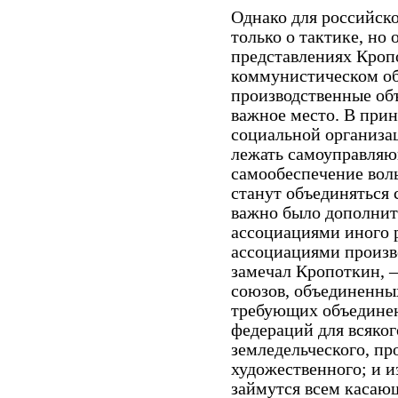
Однако для российск
только о тактике, но 
представлениях Кроп
коммунистическом о
производственные об
важное место. В прин
социальной организа
лежать самоуправляю
самообеспечение вол
станут объединяться 
важно было дополнит
ассоциациями иного р
ассоциациями произво
замечал Кропоткин, –
союзов, объединенны
требующих объедине
федераций для всяког
земледельческого, п
художественного; и и
займутся всем касающ