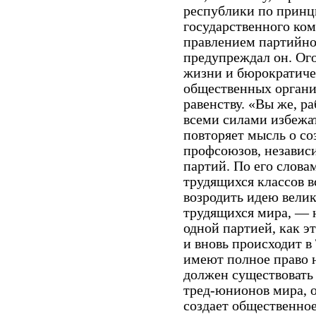
республики по принц
государственного ко
правлением партийно
предупреждал он. Ог
жизни и бюрократич
общественных организ
равенству. «Вы же, р
всеми силами избежат
повторяет мысль о с
профсоюзов, независ
партий. По его слова
трудящихся классов в
возродить идею вели
трудящихся мира, — н
одной партией, как 
и вновь происходит в
имеют полное право 
должен существовать
тред-юнионов мира, 
создает общественное