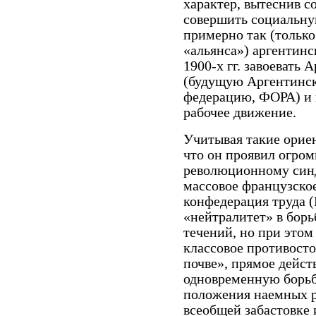
характер, вытеснив с
совершить социальну
примерно так (только
«альянса») аргентинс
1900-х гг. завоевать
(будущую Аргентинс
федерацию, ФОРА) и п
рабочее движение.
Учитывая такие орие
что он проявил огро
революционному синд
массовое французско
конфедерация труда 
«нейтралитет» в бор
течений, но при это
классовое противост
почве», прямое дейст
одновременную борьб
положения наемных р
всеобщей забастовке