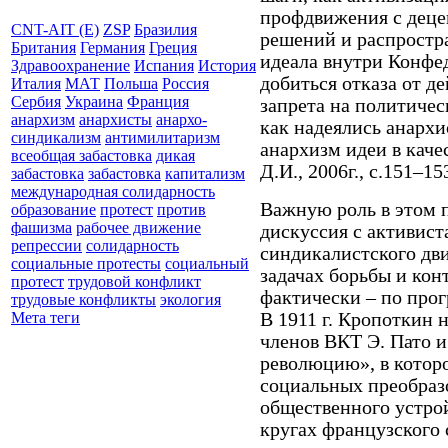
профдвижения с деце
CNT-AIT (E)
ZSP
Бразилия
решений и распростр
Британия
Германия
Греция
идеала внутри Конфе
Здравоохранение
Испания
История
добиться отказа от д
Италия
МАТ
Польша
Россия
Сербия
Украина
Франция
запрета на политичес
анархизм
анархисты
анархо-
как надеялись анархи
синдикализм
антимилитаризм
анархизм идеи в каче
всеобщая забастовка
дикая
Д.И., 2006г., с.151–15
забастовка
забастовка
капитализм
международная солидарность
Важную роль в этом 
образование
протест
против
фашизма
рабочее движение
дискуссия с активис
репрессии
солидарность
синдикалистского дви
социальные протесты
социальный
задачах борьбы и кон
протест
трудовой конфликт
фактически – по про
трудовые конфликты
экология
В 1911 г. Кропоткин 
Мета теги
членов ВКТ Э. Пато 
революцию», в которо
социальных преобраз
общественного устрой
кругах французского