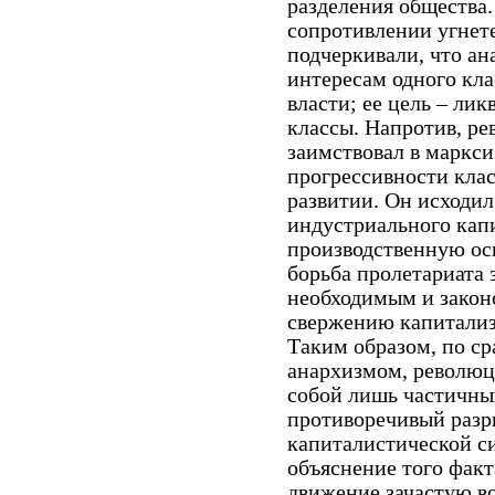
разделения общества.
сопротивлении угнет
подчеркивали, что ан
интересам одного кла
власти; ее цель – ли
классы. Напротив, р
заимствовал в маркс
прогрессивности кла
развитии. Он исходил
индустриального кап
производственную осн
борьба пролетариата 
необходимым и закон
свержению капитализ
Таким образом, по с
анархизмом, революц
собой лишь частичны
противоречивый разр
капиталистической си
объяснение того факт
движение зачастую в