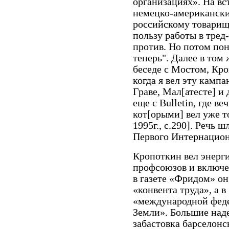
организациях». На вст
немецко-американски
российскому товарищ
пользу работы в тред
против. Но потом поня
теперь". Далее в том
беседе с Мостом, Кр
когда я вел эту кампа
Граве, Мал[атесте] и д
еще с Bulletin, где ве
кот[орыми] вел уже то
1995г., c.290]. Речь
Первого Интернацион
Кропоткин вел энерг
профсоюзов и включен
в газете «Фридом» он
«конвента труда», а в
«международной феде
Земли». Большие над
забастовка барселонск