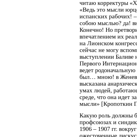
читаю корректуры «Хл
«Ведь это мысли юрце
испанских рабочих! 
собою мыслью? да! 
Конечно! Но претвор
впечатлением их реа
на Лионском конгрес
сейчас не могу вспом
выступлении Баливе 
Первого Интернациона
ведет родоначальную
был… мною! в Женеве
высказана анархическ
умах людей, работающ
среде, что она идет 
мысли» [Кропоткин П.А
Какую роль должны б
профсоюзах и синдик
1906 – 1907 гг. вокру
ожесточенные дискус