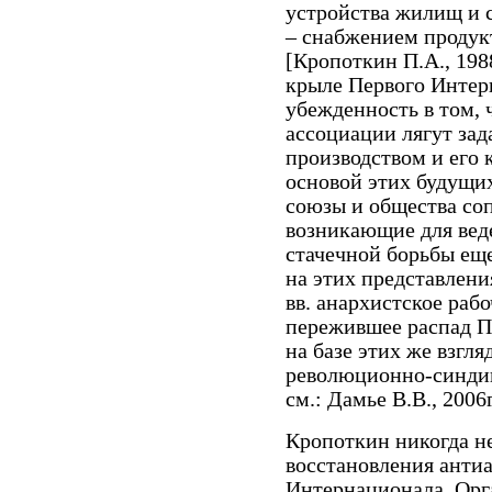
устройства жилищ и 
– снабжением продук
[Кропоткин П.А., 1988
крыле Первого Интер
убежденность в том, 
ассоциации лягут зад
производством и его 
основой этих будущих
союзы и общества со
возникающие для вед
стачечной борьбы ещ
на этих представлени
вв. анархистское раб
пережившее распад П
на базе этих же взгл
революционно-синдик
см.: Дамье В.В., 2006г
Кропоткин никогда не
восстановления анти
Интернационала. Орг