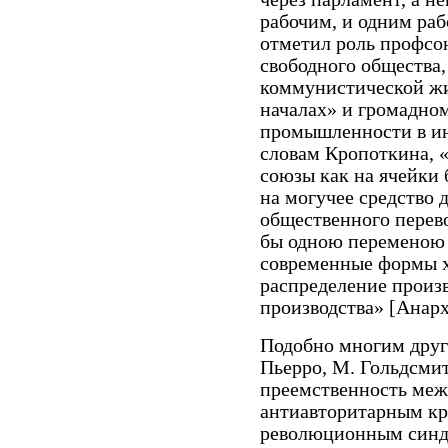
рабочим, и одним раб
отметил роль профсо
свободного общества,
коммунистической жи
началах» и громадно
промышленности в ин
словам Кропоткина, 
союзы как на ячейки 
на могучее средство 
общественного перево
бы одною переменою 
современные формы х
распределение произв
производства» [Анархи
Подобно многим друг
Пьерро, М. Гольдсмит
преемственность меж
антиавторитарным кр
революционным синди