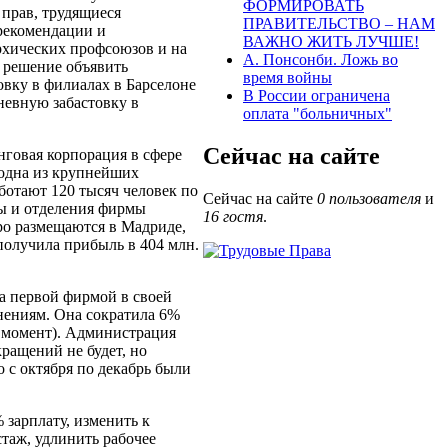
ФОРМИРОВАТЬ
прав, трудящиеся
ПРАВИТЕЛЬСТВО – НАМ
рекомендации и
ВАЖНО ЖИТЬ ЛУЧШЕ!
рхических профсоюзов и на
А. Понсонби. Ложь во
 решение объявить
время войны
овку в филиалах в Барселоне
В России ограничена
невную забастовку в
оплата "больничных"
Сейчас на сайте
говая корпорация в сфере
 одна из крупнейших
ботают 120 тысяч человек по
Сейчас на сайте
0 пользователя
и
лы и отделения фирмы
16 гостя
.
ро размещаются в Мадриде,
получила прибыль в 404 млн.
а первой фирмой в своей
ьнениям. Она сократила 6%
т момент). Администрация
ращений не будет, но
 с октября по декабрь были
 зарплату, изменить к
таж, удлинить рабочее