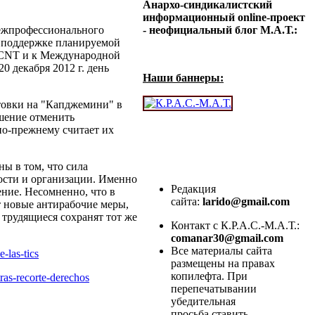
Анархо-синдикалистский
информационный online-проект
ежпрофессионального
- неофициальный блог М.А.Т.:
 поддержке планируемой
м CNT и к Международной
0 декабря 2012 г. день
Наши баннеры:
астовки на "Капджемини" в
шение отменить
по-прежнему считает их
 в том, что сила
ности и организации. Именно
Редакция
ение. Несомненно, что в
сайта:
larido@gmail.com
 новые антирабочие меры,
 трудящиеся сохранят тот же
Контакт с К.Р.А.С.-М.А.Т.:
comanar30@gmail.com
Все материалы сайта
e-las-tics
размещены на правах
копилефта. При
tras-recorte-derechos
перепечатывании
убедительная
просьба ставить