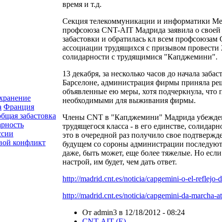
время и т.д.
Секция телекоммуникации и информатики М
профсоюза CNT-AIT Мадрида заявила о своей
забастовки и обратилась кл всем профсоюза
ассоциации трудящихся с призывом провести 2
солидарности с трудящимися "Капджемини".
13 декабря, за несколько часов до начала заб
Барселоне, администрация фирмы приняла ре
объявленные ею меры, хотя подчеркнула, что 
хранение
необходимыми для выживания фирмы.
а
Франция
общая забастовка
Члены CNT в "Капджемини" Мадрида убеждены
арность
трудящегося класса - в его единстве, солидар
ссии
это в очередной раз получило свое подтвержд
вой конфликт
будущем со сороны администрации последуют
даже, быть может, еще более тяжелые. Но если
настрой, им будет, чем дать ответ.
http://madrid.cnt.es/noticia/capgemini-o-el-reflejo-d
http://madrid.cnt.es/noticia/capgemini-da-marcha-a
От admin3 в 12/18/2012 - 08:24
CNT-AIT (E)