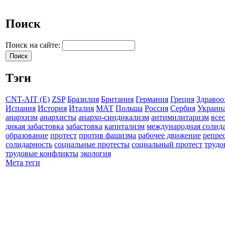
Поиск
Поиск на сайте:
Тэги
CNT-AIT (E)
ZSP
Бразилия
Британия
Германия
Греция
Здравоо
Испания
История
Италия
МАТ
Польша
Россия
Сербия
Украин
анархизм
анархисты
анархо-синдикализм
антимилитаризм
все
дикая забастовка
забастовка
капитализм
международная солид
образование
протест
против фашизма
рабочее движение
репре
солидарность
социальные протесты
социальный протест
трудо
трудовые конфликты
экология
Мета теги