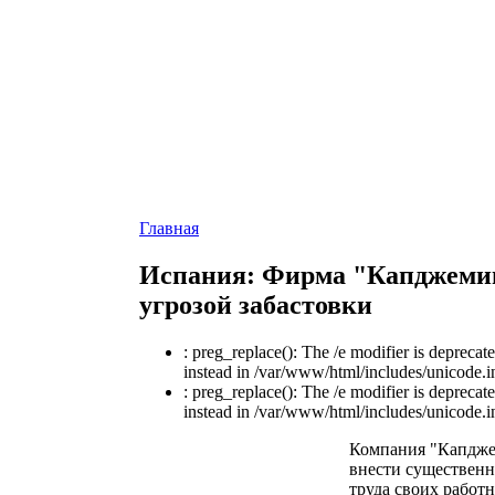
Главная
Испания: Фирма "Капджемин
угрозой забастовки
: preg_replace(): The /e modifier is depreca
instead in /var/www/html/includes/unicode.i
: preg_replace(): The /e modifier is depreca
instead in /var/www/html/includes/unicode.i
Компания "Капдже
внести существенн
труда своих работ