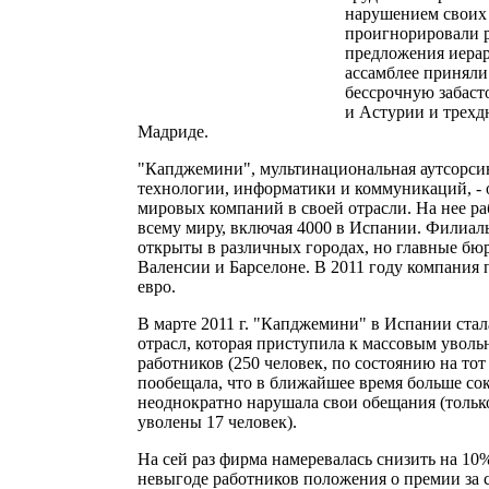
нарушением своих 
проигнорировали 
предложения иера
ассамблее приняли
бессрочную забаст
и Астурии и трехд
Мадриде.
"Капджемини", мультинациональная аутсорсин
технологии, информатики и коммуникаций, -
мировых компаний в своей отрасли. На нее ра
всему миру, включая 4000 в Испании. Филиа
открыты в различных городах, но главные бю
Валенсии и Барселоне. В 2011 году компания 
евро.
В марте 2011 г. "Капджемини" в Испании стал
отрасл, которая приступила к массовым увол
работников (250 человек, по состоянию на то
пообещала, что в ближайшее время больше сок
неоднократно нарушала свои обещания (только
уволены 17 человек).
На сей раз фирма намеревалась снизить на 10%
невыгоде работников положения о премии за с