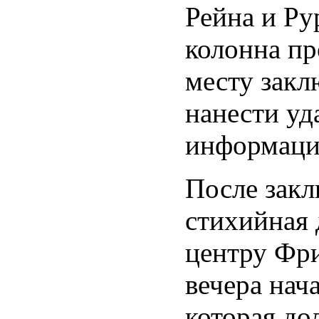
Рейна и Ру
колонна пр
месту закл
нанести уд
информации
После зак
стихийная
центру Фри
вечера нач
которая до