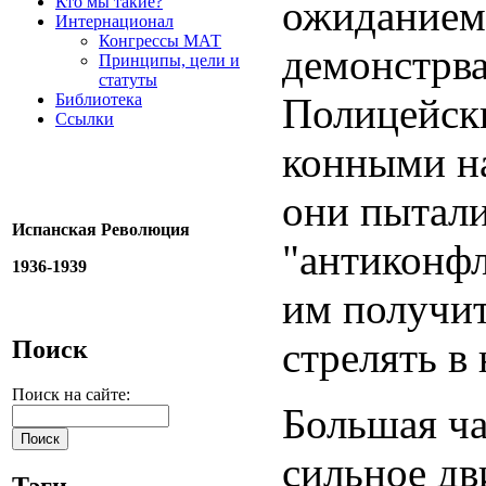
Кто мы такие?
ожиданием 
Интернационал
Конгрессы МАТ
демонстрва
Принципы, цели и
статуты
Библиотека
Полицейски
Ссылки
конными н
они пытали
Испанская Революция
"антиконфл
1936-1939
им получит
стрелять в 
Поиск
Поиск на сайте:
Большая ча
сильное дв