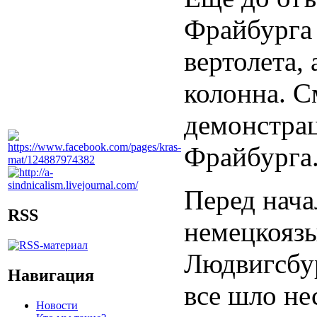
Фрайбурга 
вертолета,
колонна. С
демонстрац
Фрайбурга
Перед нача
RSS
немецкояз
Людвигсбур
Навигация
все шло не
Новости