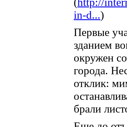
(
http://inte
in-d...
)
Первые уча
зданием во
окружен со
города. Не
отклик: м
останавлив
брали лист
Еще до отъ