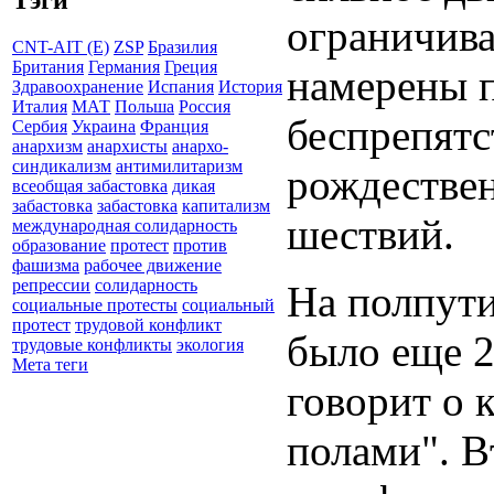
Тэги
ограничива
CNT-AIT (E)
ZSP
Бразилия
Британия
Германия
Греция
намерены п
Здравоохранение
Испания
История
Италия
МАТ
Польша
Россия
беспрепятс
Сербия
Украина
Франция
анархизм
анархисты
анархо-
синдикализм
антимилитаризм
рождествен
всеобщая забастовка
дикая
забастовка
забастовка
капитализм
шествий.
международная солидарность
образование
протест
против
фашизма
рабочее движение
репрессии
солидарность
На полпути
социальные протесты
социальный
протест
трудовой конфликт
было еще 2
трудовые конфликты
экология
Мета теги
говорит о 
полами". В