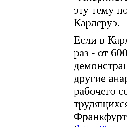
эту тему п
Карлсруэ.
Если в Кар
раз - от 60
демонстра
другие ан
рабочего 
трудящихся
Франкфурта