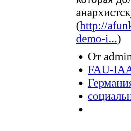
анархистс
(
http://afu
demo-i...
)
От admin
FAU-IA
Германи
социаль