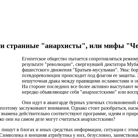
ти странные "анархисты", или мифы "Че
Египетское общество пытается сопротивляться режиму
результате "революции", свергнувшей диктатора Муба
фашистского движения "Братьев-мусульман". Увы: бор
псевдореволюции происходит под флагом ее защиты. З
нешуточная драка между правящими исламистами и 
На стороне последних все более активно выступают 
нередко объявляющие себя "анархистскими" или восп
Они идут в авангарде бурных уличных столкновений 
 поэтому заслуживают внимания. Однако стоит разобраться, нас
 знамена действительно соответствуют программе, идеям и при
ко они на самом деле могут считаться анархистскими?
о пишут в блогах и иных средствах информации, ситуация с эти
Символика и внешняя атрибутика у них, безусловно, заимствова