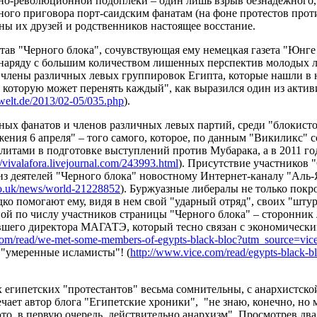
но-революционной подоплеки – один лишь взрыв безнадежного, 
ного приговора порт-саидским фанатам (на фоне протестов прот
ны их друзей и родственников настоящее восстание.
тав "Черного блока", сочувствующая ему немецкая газета "Юнге 
 наряду с большим количеством лишенных перспектив молодых л
члены различных левых группировок Египта, которые нашли в
, которую может перенять каждый", как выразился один из актив
welt.de/2013/
02-05/035.php
).
ых фанатов и членов различных левых партий, среди "блокисто
жения 6 апреля" – того самого, которое, по данным "Викиликс" 
литами в подготовке выступлений против Мубарака, а в 2011 го
//vivalafora.
livejournal.com/243993.html
). Присутствие участников "
 из деятелей "Черного блока" новостному Интернет-каналу "Аль
o.uk/news/
world-21228852
). Буржуазные либералы не только покр
ко помогают ему, видя в нем свой "ударный отряд", своих "шту
ной по числу участников страницы "Черного блока" – сторонник
вшего директора МАГАТЭ, который тесно связан с экономическ
com/read/we-
met-some-members-of-egypts-
black-bloc?utm_source=
vic
 "умеренные исламисты"! (
http://www.vice.com/read/
egypts-black-bl
 египетских "протестантов" весьма сомнительны, с анархистской
ечает автор блога "Египетские хроники",
"
не знаю, конечно, но
это, в первую очередь, действительно анархизм". Просмотрев два