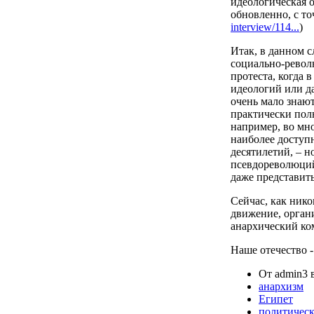
идеологическая 
обновленно, с то
interview/114...
)
Итак, в данном с
социально-рево
протеста, когда 
идеологий или да
очень мало знаю
практически полн
например, во мн
наиболее доступ
десятилетий, – н
псевдореволюций,
даже представи
Сейчас, как нико
движение, органи
анархический ко
Наше отечество -
От admin3 в
анархизм
Египет
политичес