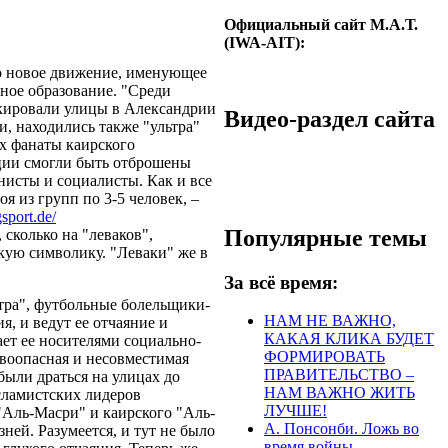
Официальный сайт М.А.Т.
(IWA-AIT):
о новое движение, именующее
ное образование. "Среди
кировали улицы в Александрии
Видео-раздел сайта
, находились также "ультра"
ях фанаты каирского
ции смогли быть отброшены
исты и социалисты. Как и все
я из групп по 3-5 человек, –
gsport.de/
Популярные темы
, сколько на "леваков",
кую символику. "Леваки" же в
За всё время:
ьтра", футбольные болельщики-
НАМ НЕ ВАЖНО,
я, и ведут ее отчаяние и
КАКАЯ КЛИКА БУДЕТ
ает ее носителями социально-
ФОРМИРОВАТЬ
ывоопасная и несовместимая
ПРАВИТЕЛЬСТВО –
были драться на улицах до
НАМ ВАЖНО ЖИТЬ
сламистских лидеров
ЛУЧШЕ!
"Аль-Масри" и каирского "Аль-
А. Понсонби. Ложь во
ей. Разумеется, и тут не было
время войны