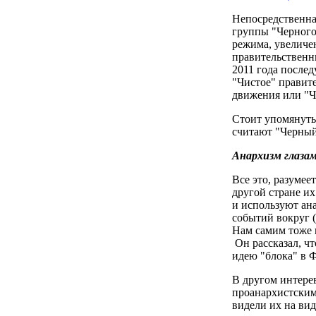
Непосредственная
группы "Черного
режима, увеличе
правительственны
2011 года после
"Чистое" правите
движения или "Ч
Стоит упомянуть 
считают "Черный
Анархизм глаза
Все это, разуме
другой стране и
и используют ан
событий вокруг (
Нам самим тоже 
Он рассказал, ч
идею "блока" в Ф
В другом интере
проанархистским 
видели их на ви