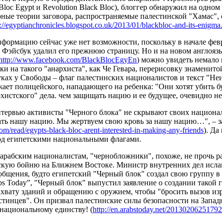
Bloc
Egypt
и
Revolution
Black
Bloc
), блоггер обнаружил на одном 
ные теории заговора, распространяемые палестинской "Хамас", 
://egyptianchronicles.
blogspot.co.uk/2013/01/
blackbloc-and-its-enigma
нформацию сейчас уже нет возможности, поскольку в начале фев
о Фэйсбук удалил его прежнюю страницу. Но и на новом англоя
h
ttp://www.facebook.com/
BlackBlocEgyEn
) можно увидеть немало 
и на такого "анархиста", как Че Гевара, перерисовку знаменит
уках у Свободы – флаг палестинских националистов и текст "Не
ает полицейского, нападающего на ребенка: "Они хотят убить б
рхистского" дела. чем защищать нацию и ее будущее, очевидно н
тервью активисты "Черного блока" не скрывают своих национ
ать нашу нацию. Мы жертвуем свою кровь за нашу нацию…", – з
om/read/
egypts-black-bloc-arent-
interested-in-making-any-
friends
). Да
од египетскими национальными флагами.
арабским националистам, "чернобложники", похоже, не прочь р
кую бойню на Ближнем Востоке. Министр внутренних дел исла
общения, будто египетский "Черный блок" создал свою группу в
bs
Today
”, "Черный блок" выпустил заявление о создании такой 
ахвату зданий и обращению с оружием, чтобы "бросить вызов из
тинцев". Он призвал палестинские силы безопасности на Западн
национальному единству! (
http://en.arabstoday.net/
20130206251792/