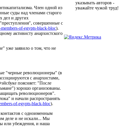
указывать авторов -
антикапитализма. Член одной из
уважайте чужой труд!
нные суды над членами старого
х дел и других
 "преступления", совершенные с
-members-of-egypts-black-bloc
).
 одному активисту анархистского
" уже заявило о том, что не
одые "черные революционеры" (в
ассоциируются с анархистами,
эйсбуке поясняет: "После
льмане") хорошо организованы.
 защищать революционеров".
лока" и начали распространять
mbers-of-egypts-
black-bloc
).
о контактов с одноименным
м деле и не искали... Мы
пы или убеждения, и наша