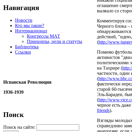
никакой социаль
оглашение смерт
Навигация
вызвало со сторо
Новости
Комментируя сос
Кто мы такие?
Черного блока –
Интернационал
обнаруживаются 
Конгрессы МАТ
действий, "идею
Принципы, цели и статуты
(
http://www.junge
Библиотека
Ссылки
Помимо футбольн
активистов "дви
политическими э
на Тахрире (
http:
частности, один
(
http://www.bbc.c
Испанская Революция
фактически неред
старой 60-тысяч
1936-1939
Эль-Барадеи, бы
(
http://www.vice.
черное есть даже
friends
).
Поиск
Взгляды молодых
справедливо зам
Поиск на сайте:
анархизме, если 