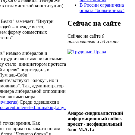
глухого отчаяния. Теперь же
В России ограничена
ив исламистской конституции)
оплата "больничных"
Вельт" замечает: "Внутри
Сейчас на сайте
юдей – прежде всего,
 нем форму совместных
Сейчас на сайте
0
истов"
пользователя
и
53 гостя
.
в" немало либералов и
сотрудничало с американскими
ду стало инициатором протеста
6 апреля" подтвердил, в
-Яум аль-Саби"
овительствуют "блоку", но и
рмовиков". Так, администратор
 лидера либеральной оппозиции
ими элитами мира
etwitterus
) Среди одевшихся в
oc-arent-
interested-in-making-any-
Анархо-синдикалистский
информационный online-
 точки зрения. Как
проект - неофициальный
 мы говорим о каком-то новом
блог М.А.Т.:
 блога "Черного блока" в