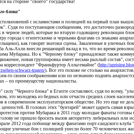
ся на стороне "своего" государства!
о блока"
 столкновений с исламистами и полицией на первый план вышл
ок". Судя по поступающим сообщениям, это достаточно разнород
 в черное людей, которые во вторую годовщину революции бло
тру города с египетскими и черными флагами со знаками анархии
ельщики), как говорят знатоки сцены. Закаленные в уличных бо
ба Аль-Ахли внесли решающий вклад в то, что во время револю
има Мубарака. Но к "Черному блоку" принадлежат также коммун
ижение, новая группировка имеет весьма рыхлый состав", состо
ра корреспондент "Франкфуртер Алльгемайне" (
http://uprising.blo
rzsehen-
schwarz-tragen/
). Все это похоже не столько на анархистов
им-то своим соображениям или по незнанию поднять анархистс
нах – по преимуществу националисты.
 силу "Черного блока" в Египте составляют, судя по всему, "ул
ом, это молодежь из бедных или отчасти средних слоев населени
в в современном эксплуататорском обществе. Но это еще не дел
 ценностей. В головах этих "бунтарей" может царить самая взр
протестов против Мубарака в 2011 году молодые фанаты готовы 
в голову не пришло бросить вызов авторитету либеральных или и
врале 2012 года побоище между фанатами порт-саидского клуба 
ющие уличные бои с полицией унесли более 70 человеческих жизн