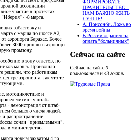
-синдикалистского профсоюза
ФОРМИРОВАТЬ
ародной ассоциации
ПРАВИТЕЛЬСТВО –
вное участие в протестах
НАМ ВАЖНО ЖИТЬ
"Иберия" 4-8 марта.
ЛУЧШЕ!
А. Понсонби. Ложь во
ающих забастовку и
время войны
 марта с марша по шоссе А2,
В России ограничена
от аэропорта Барахас. Более
оплата "больничных"
 более 3000 пришли в аэропорт
Старую промзону.
Сейчас на сайте
 особенно в зону отлетов, но
стников марша. Произошло
Сейчас на сайте
0
те решили, что работникам
пользователя
и
43 гостя
.
 центре аэропорта, так что те
тестующими.
е, мотоциклетные и
прошел митинг у штаб-
рта - демонстрация от штаб-
стием большого числа людей,
 и распространение
фбоссы сочли "приемлемыми".
ода в министерство.
 марта новым захватом 4-го