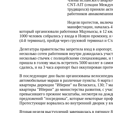
Члены испанского анархо
CNT-AIT (секции Междун
трудящихся) приняли акти
работников авиакомпании 
Неделя протестов, включ
манифестации, началась 4
который организовали работники Мцуньосы, в 12 км. 
1000 человек собрались у входа в Новую промзону, и
(4-й терминал), пройдя через грузовой терминал и 
Делегатура правительства запретила вход в аэропорт,
несколько сотен работников внутри дожидалась уча
несколько стычек с полицейскими спецназовцами, и 
пришла в голову мысль встретить 5000 коллег в самом
сдались, и на 3 часа аэропорт был оккупирован про
В последующие дни были организованы велосипедны
автомобильные марши в различные пункты. 6 марта 
квартиры дирекции "Иберии" на Веласкеса, 130; 7 ма
квартиры "Иберии" до министерства развития, с уча
превысившего прежние масштабы, несмотря на дождь
предложений "посредника", которые некоторые про
Протестующие ворвались во внутренний дворик у вх
Вторая неделя выступлений завершилась в пятницу 8