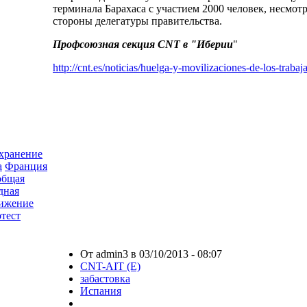
терминала Барахаса с участием 2000 человек, несмотр
стороны делегатуры правительства.
Профсоюзная секция CNT в "Иберии
"
http://cnt.es/noticias/huelga-y-movilizaciones-de-los-trabaja
хранение
а
Франция
общая
дная
вижение
тест
От admin3 в 03/10/2013 - 08:07
CNT-AIT (E)
забастовка
Испания