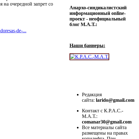
я на очередной запрет со
Анархо-синдикалистский
информационный online-
проект - неофициальный
блог М.А.Т.:
doresas-de-...
Наши баннеры:
Редакция
сайта:
larido@gmail.com
Контакт с К.Р.А.С.-
М.А.Т.:
comanar30@gmail.com
Все материалы сайта
размещены на правах
копилефта. При