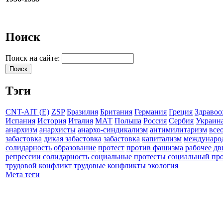
Поиск
Поиск на сайте:
Тэги
CNT-AIT (E)
ZSP
Бразилия
Британия
Германия
Греция
Здравоо
Испания
История
Италия
МАТ
Польша
Россия
Сербия
Украин
анархизм
анархисты
анархо-синдикализм
антимилитаризм
все
забастовка
дикая забастовка
забастовка
капитализм
междунаро
солидарность
образование
протест
против фашизма
рабочее д
репрессии
солидарность
социальные протесты
социальный про
трудовой конфликт
трудовые конфликты
экология
Мета теги