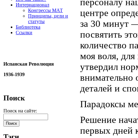
персоналу на
Интернационал
Конгрессы МАТ
центре опреде
Принципы, цели и
за 30 минут —
статуты
Библиотека
посвятить эт
Ссылки
количество па
моя воля, дл
Испанская Революция
утвердил норм
1936-1939
внимательно 
деталей и сп
Поиск
Парадоксы м
Поиск на сайте:
Решение нача
первых дней 
Тэги