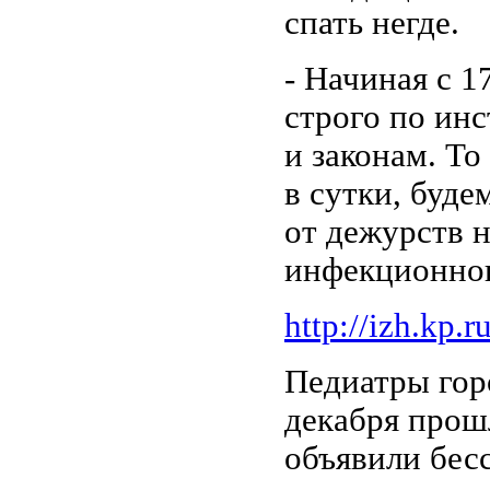
спать негде.
- Начиная с 1
строго по ин
и законам. То
в сутки, буде
от дежурств н
инфекционног
http://izh.kp.
Педиатры гор
декабря прошл
объявили бес