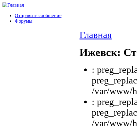
Отправить сообщение
Форумы
Главная
Ижевск: Ст
: preg_repl
preg_replac
/var/www/ht
: preg_repl
preg_replac
/var/www/ht