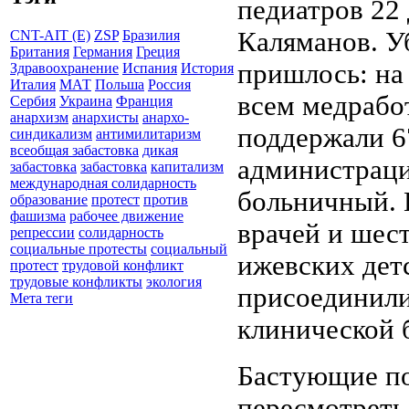
педиатров 22 
Каляманов. Уб
CNT-AIT (E)
ZSP
Бразилия
Британия
Германия
Греция
пришлось: на
Здравоохранение
Испания
История
Италия
МАТ
Польша
Россия
всем медрабо
Сербия
Украина
Франция
анархизм
анархисты
анархо-
поддержали 6
синдикализм
антимилитаризм
всеобщая забастовка
дикая
администраци
забастовка
забастовка
капитализм
международная солидарность
больничный. В
образование
протест
против
фашизма
рабочее движение
врачей и шес
репрессии
солидарность
социальные протесты
социальный
ижевских дет
протест
трудовой конфликт
трудовые конфликты
экология
присоединили
Мета теги
клинической 
Бастующие по
пересмотреть