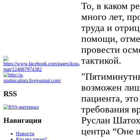
То, в каком р
много лет, п
труда и отриц
помощи, отме
провести осмо
тактикой.
"Пятиминутны
возможен лиш
RSS
пациента, эт
требования вр
Руслан Шатох
Навигация
центра “Оне 
Новости
Кто мы такие?