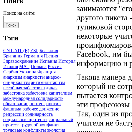
Поиск
занимаются "его
Поиск на сайте:
другого пикета -
тупиковой сторо
некоторые учит
Тэги
проинфломирова
CNT-AIT (E)
ZSP
Бразилия
Facebook, им бы
Британия
Германия
Греция
Здравоохранение
Испания
История
информацию и р
Италия
МАТ
Польша
Россия
Сербия
Украина
Франция
Такова манера 
анархизм
анархисты
анархо-
синдикализм
антимилитаризм
который не сот
всеобщая забастовка
дикая
забастовка
забастовка
капитализм
пытается контр
международная солидарность
эти профсоюзы 
образование
протест
против
фашизма
рабочее движение
Так, один из пр
репрессии
солидарность
социальные протесты
социальный
учителя не баст
протест
трудовой конфликт
хоршая.
трудовые конфликты
экология