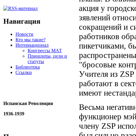
акция у
городск
зявлений относ
Навигация
сокращений и с
Новости
работников обр
Кто мы такие?
пикетчиками, бы
Интернационал
Конгрессы МАТ
распространены
Принципы, цели и
статуты
"бросовые конт
Библиотека
Учителя из ZSP 
Ссылки
работают в сект
имеют нестанда
Испанская Революция
Весьма негативн
1936-1939
функционер мэ
члену ZSP испо
был сильно разо