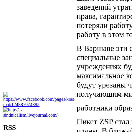
заведений утрат
права, гарантир
потеряли работ
работу в этом г
В Варшаве эти с
специальные за
учреждениях бу
максимальное ко
будут урезаны 
получающим мин
работники обра
Пикет ZSP
стал
RSS
планы. В ближа