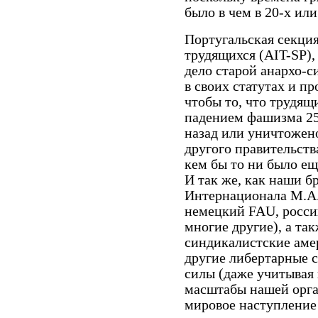
было в чем в 20-х или
Португальская секци
трудящихся (AIT-SP),
дело старой анархо-с
в своих статутах и п
чтобы то, что трудящи
падением фашизма 25 
назад или уничтожено
другого правительст
кем бы то ни было ещ
И так же, как наши б
Интернационала М.А.Т
немецкий FAU, росси
многие другие), а та
синдикалистские аме
другие либертарные 
силы (даже учитывая
масштабы нашей орга
мировое наступление