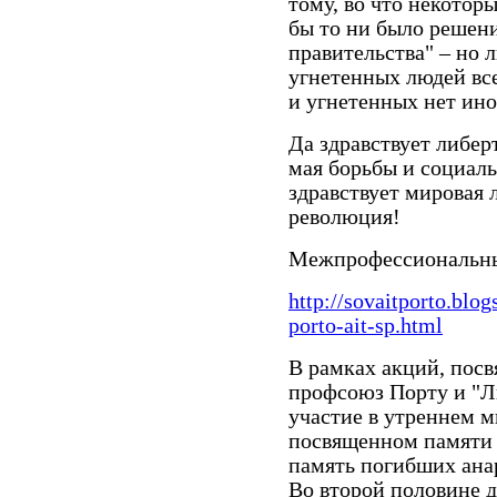
тому, во что некоторы
бы то ни было решени
правительства" – но 
угнетенных людей вс
и угнетенных нет ино
Да здравствует либер
мая борьбы и социал
здравствует мировая 
революция!
Межпрофессиональны
http://sovaitporto.blo
porto-ait-sp.html
В рамках акций, пос
профсоюз Порту и "Л
участие в утреннем 
посвященном памяти 
память погибших ана
Во второй половине д