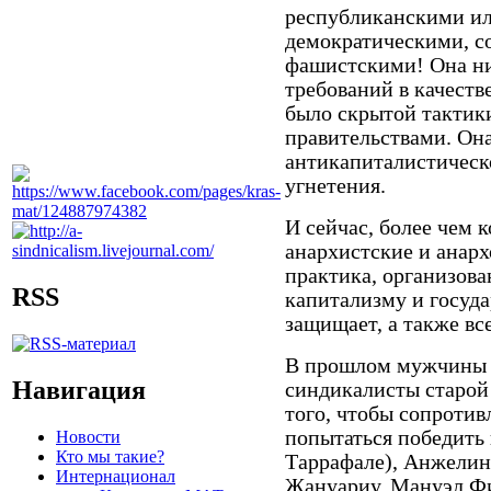
республиканскими и
демократическими, с
фашистскими! Она ник
требований в качеств
было скрытой тактик
правительствами. Она
антикапиталистическ
угнетения.
И сейчас, более чем 
анархистские и анар
практика, организов
RSS
капитализму и государ
защищает, а также все
В прошлом мужчины 
Навигация
синдикалисты старой
того, чтобы сопротив
попытаться победить 
Новости
Кто мы такие?
Таррафале), Анжелин
Интернационал
Жануариу, Мануэл Фи