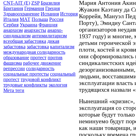
Мария Антония Акин
CNT-AIT (E)
ZSP
Бразилия
Британия
Германия
Греция
Жуакин Каэтану да С
Здравоохранение
Испания
История
Коррейя, Мануэл Пед
Италия
МАТ
Польша
Россия
Порту), Эмидиу Сант
Сербия
Украина
Франция
организаторов неудав
анархизм
анархисты
анархо-
1937 году) и многие, 
синдикализм
антимилитаризм
всеобщая забастовка
дикая
детьми героической э
забастовка
забастовка
капитализм
плоти, костей и кров
международная солидарность
они сформировались 
образование
протест
против
синдикалистских иде
фашизма
рабочее движение
репрессии
солидарность
дезорганизованными,
социальные протесты
социальный
людьми, восставшими
протест
трудовой конфликт
эксплуатации власть 
трудовые конфликты
экология
трудящихся назвали «
Мета теги
Нынешний «кризис», 
эксплуатация со стор
которые будут только
неминуемо будут поро
как наши товарищи, и
поскольку времена гр