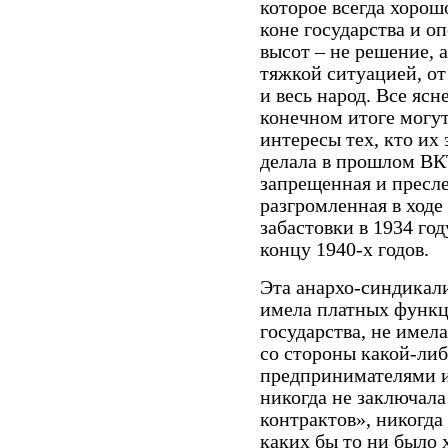
которое всегда хорош
коне государства и 
высот – не решение, 
тяжкой ситуацией, от
и весь народ. Все ясн
конечном итоге могут
интересы тех, кто их 
делала в прошлом ВК
запрещенная и пресл
разгромленная в ход
забастовки в 1934 год
концу 1940-х годов.
Эта анархо-синдикал
имела платных функц
государства, не имел
со стороны какой-либ
предпринимателями и
никогда не заключала
контрактов», никогд
каких бы то ни было х