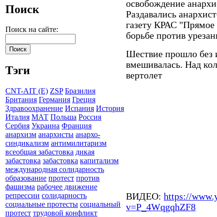
освобождение анархи
Поиск
Раздавались анархист
газету КРАС "Прямое
Поиск на сайте:
борьбе против урезан
Шествие прошло без 
вмешивалась. Над ко
Тэги
вертолет
CNT-AIT (E)
ZSP
Бразилия
Британия
Германия
Греция
Здравоохранение
Испания
История
Италия
МАТ
Польша
Россия
Сербия
Украина
Франция
анархизм
анархисты
анархо-
синдикализм
антимилитаризм
всеобщая забастовка
дикая
забастовка
забастовка
капитализм
международная солидарность
образование
протест
против
фашизма
рабочее движение
ВИДЕО:
https://www.
репрессии
солидарность
социальные протесты
социальный
v=P_4WqgqhZF8
протест
трудовой конфликт