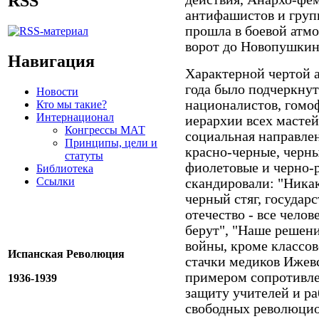
RSS
антифашистов и групп
прошла в боевой атм
ворот до Новопушкин
Навигация
Характерной чертой 
года было подчеркнут
Новости
националистов, гомо
Кто мы такие?
Интернационал
иерархии всех мастей
Конгрессы МАТ
социальная направлен
Принципы, цели и
красно-черные, черны
статуты
фиолетовые и черно-
Библиотека
Ссылки
скандировали: "Ника
черный стяг, государс
отечество - все челов
берут", "Наше решени
войны, кроме классов
Испанская Революция
стачки медиков Ижевс
примером сопротивлен
1936-1939
защиту учителей и ра
свободных революцио