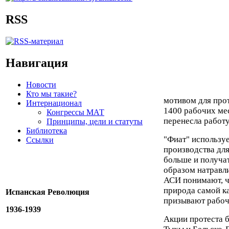
RSS
Навигация
Новости
Кто мы такие?
мотивом для прот
Интернационал
1400 рабочих мес
Конгрессы МАТ
перенесла работу
Принципы, цели и статуты
Библиотека
"Фиат" используе
Ссылки
производства для
больше и получа
образом натравли
АСИ понимают, ч
природа самой ка
Испанская Революция
призывают рабоч
1936-1939
Акции протеста 