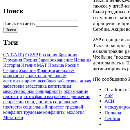
Тыхы и Бельско-Б
такжее у штаб-кв
Поиск
Были розданы сот
ситуацию с рабо
обращения и при
Поиск на сайте:
Сербии. Акции вс
ZSP поддерживал
Тэги
Тыхы и распрост
начала травлю ра
CNT-AIT (E)
ZSP
Бразилия
Британия
Чтобы не "подста
Германия
Греция
Здравоохранение
Испания
деятельность в Т
История
Италия
МАТ
Польша
Россия
активизировать р
Сербия
Украина
Франция
анархизм
анархисты
анархо-синдикализм
(По сообщению 
антимилитаризм
всеобщая забастовка
дикая
забастовка
забастовка
капитализм
От admin в 
международная солидарность
образование
ZSP
протест
против фашизма
рабочее движение
АСИ
репрессии
солидарность
социальные
международ
протесты
социальный протест
трудовой
конфликт
трудовые конфликты
экология
Польша
Мета теги
Сербия