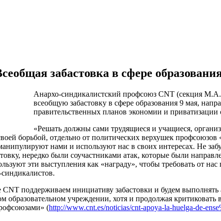
сеобщая забастовка в сфере образовани
Анархо-синдикалистский профсоюз CNT (секция М.А.
всеобщую забастовку в сфере образования 9 мая, нап
правительственных планов экономии и приватизации 
«Решать должны сами трудящиеся и учащиеся, организ
своей борьбой, отдельно от политических верхушек профсоюзов
манипулируют нами и используют нас в своих интересах. Не забуд
астовку, нередко были соучастниками атак, которые были направле
льзуют эти выступления как «награду», чтобы требовать от нас г
-синдикалистов.
 CNT поддерживаем инициативу забастовки и будем выполнять 
м образовательном учреждении, хотя и продолжая критиковать
рофсоюзами» (
http://www.cnt.es/noticias/cnt-apoya-la-huelga-de-e