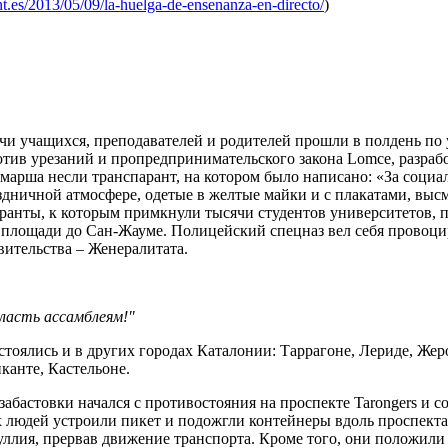
nt.es/2013/05/09/la-huelga-de-ensenanza-en-directo/
)
чи учащихся, преподавателей и родителей прошли в полдень по 
тив урезаний и пропредпринимательского закона Lomce, разра
марша несли транспарант, на котором было написано: «За социа
здничной атмосфере, одетые в желтые майки и с плакатами, вы
ранты, к которым примкнули тысячи студентов университетов, п
 площади до Сан-Жауме. Полицейский спецназ вел себя провоц
вительства – Женералитата.
власть ассамблеям!"
тоялись и в других городах Каталонии: Таррагоне, Лериде, Жеро
канте, Кастельоне.
забастовки начался с противостояния на проспекте Tarongers и с
 людей устроили пикет и подожгли контейнеры вдоль проспекта 
ллия, прервав движение транспорта. Кроме того, они положили