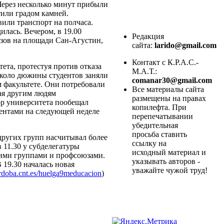
Через несколько минут прибыли
тили градом камней.
или транспорт на полчаса.
илась. Вечером, в 19.00
Редакция
юзов на площади Сан-Агустин,
сайта:
larido@gmail.com
Контакт с К.Р.А.С.-
ета, протестуя против отказа
М.А.Т.:
около дюжины студентов заняли
comanar30@gmail.com
м факультете. Они потребовали
Все материалы сайта
вая другим людям
размещены на правах
ор университета пообещал
копилефта. При
удентами на следующей неделе
перепечатывании
убедительная
просьба ставить
ругих групп насчитывал более
ссылку на
 11.30 у субделегатуры
исходный материал и
кими группами и профсоюзами.
указывать авторов -
 19.30 началась новая
уважайте чужой труд!
ordoba.cnt.es/huelga9meducacion
)