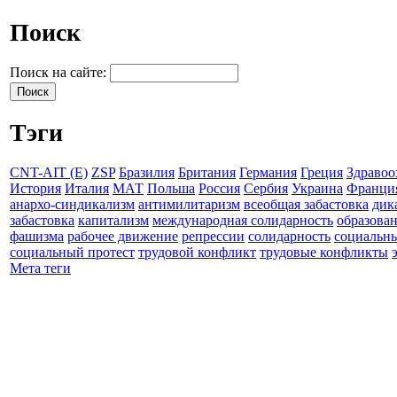
Поиск
Поиск на сайте:
Тэги
CNT-AIT (E)
ZSP
Бразилия
Британия
Германия
Греция
Здравоо
История
Италия
МАТ
Польша
Россия
Сербия
Украина
Франци
анархо-синдикализм
антимилитаризм
всеобщая забастовка
дик
забастовка
капитализм
международная солидарность
образова
фашизма
рабочее движение
репрессии
солидарность
социальн
социальный протест
трудовой конфликт
трудовые конфликты
Мета теги