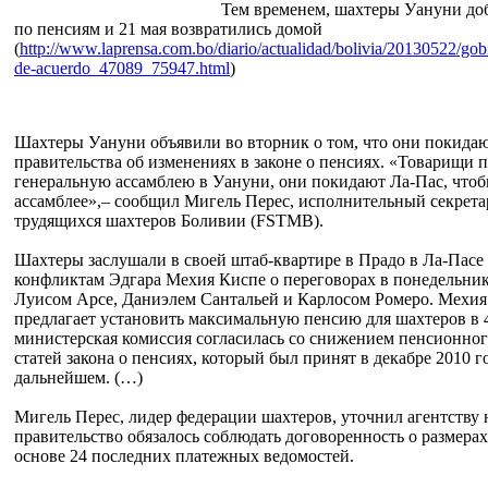
Тем временем, шахтеры Уануни до
по пенсиям и 21 мая возвратились домой
(
http://www.laprensa.com.bo/diario/actualidad/bolivia/20130522/gob
de-acuerdo_47089_75947.html
)
Шахтеры Уануни объявили во вторник о том, что они покида
правительства об изменениях в законе о пенсиях. «Товарищи пр
генеральную ассамблею в Уануни, они покидают Ла-Пас, чтоб
ассамблее»,– сообщил Мигель Перес, исполнительный секрет
трудящихся шахтеров Боливии (FSTMB).
Шахтеры заслушали в своей штаб-квартире в Прадо в Ла-Пасе 
конфликтам Эдгара Мехия Киспе о переговорах в понедельн
Луисом Арсе, Даниэлем Сантальей и Карлосом Ромеро. Мехия 
предлагает установить максимальную пенсию для шахтеров в 
министерская комиссия согласилась со снижением пенсионного 
статей закона о пенсиях, который был принят в декабре 2010 г
дальнейшем. (…)
Мигель Перес, лидер федерации шахтеров, уточнил агентству 
правительство обязалось соблюдать договоренность о размерах
основе 24 последних платежных ведомостей.