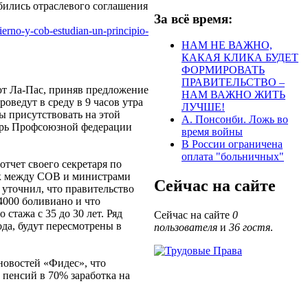
бились отраслевого соглашения
За всё время:
ierno-y-cob-estudian-un-principio-
НАМ НЕ ВАЖНО,
КАКАЯ КЛИКА БУДЕТ
ФОРМИРОВАТЬ
ПРАВИТЕЛЬСТВО –
ют Ла-Пас, приняв предложение
НАМ ВАЖНО ЖИТЬ
оведут в среду в 9 часов утра
ЛУЧШЕ!
ы присутствовать на этой
А. Понсонби. Ложь во
арь Профсоюзной федерации
время войны
В России ограничена
оплата "больничных"
отчет своего секретаря по
ик между СОВ и министрами
Сейчас на сайте
уточнил, что правительство
4000 боливиано и что
стажа с 35 до 30 лет. Ряд
Сейчас на сайте
0
ода, будут пересмотрены в
пользователя
и
36 гостя
.
новостей «Фидес», что
 пенсий в 70% заработка на