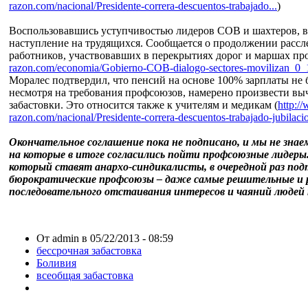
razon.com/nacional/Presidente-correra-descuentos-trabajado...
)
Воспользовавшись уступчивостью лидеров СОВ и шахтеров, в
наступление на трудящихся. Сообщается о продолжении расс
работников, участвовавших в перекрытиях дорог и маршах про
razon.com/economia/Gobierno-COB-dialogo-sectores-movilizan_0
Моралес подтвердил, что пенсий на основе 100% зарплаты не б
несмотря на требования профсоюзов, намерено произвести выч
забастовки. Это относится также к учителям и медикам (
http:/
razon.com/nacional/Presidente-correra-descuentos-trabajado-jubila
Окончательное соглашение пока не подписано, и мы не зна
на которые в итоге согласились пойти профсоюзные лидеры.
который ставят анархо-синдикалисты, в очередной раз под
бюрократические профсоюзы – даже самые решительные и р
последовательного отстаивания интересов и чаяний людей 
От admin в 05/22/2013 - 08:59
бессрочная забастовка
Боливия
всеобщая забастовка