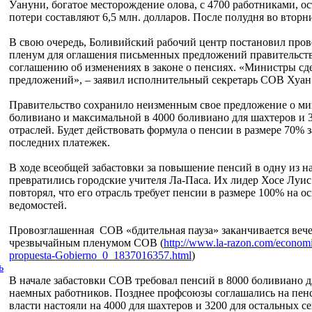
Уануни, богатое месторождение олова, с 4700 работниками, ос
потери составляют 6,5 млн. долларов. После полудня во втор
В свою очередь, Боливийский рабочий центр постановил пров
пленум для оглашения письменных предложений правительств
соглашению об изменениях в законе о пенсиях. «Министры сд
предложений», – заявил исполнительный секретарь СОВ Хуан
Правительство сохранило неизменным свое предложение о ми
боливиано и максимальной в 4000 боливиано для шахтеров и 
отраслей. Будет действовать формула о пенсии в размере 70% 
последних платежек.
В ходе всеобщей забастовки за повышение пенсий в одну из н
превратились городские учителя Ла-Паса. Их лидер Хосе Луи
повторял, что его отрасль требует пенсии в размере 100% на 
ведомостей.
Провозглашенная СОВ «бдительная пауза» заканчивается вечер
чрезвычайным пленумом СОВ (
http://www.la-razon.com/econom
propuesta-Gobierno_0_1837016357.html
)
ь
В начале забастовки СОВ требовал пенсий в 8000 боливиано д
наемных работников. Позднее профсоюзы соглашались на пен
власти настояли на 4000 для шахтеров и 3200 для остальных се