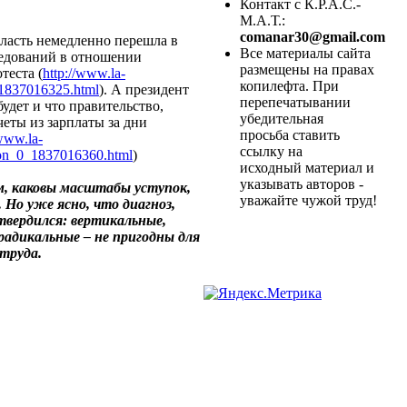
Контакт с К.Р.А.С.-
М.А.Т.:
comanar30@gmail.com
ласть немедленно перешла в
Все материалы сайта
ледований в отношении
размещены на правах
теста (
http://www.la-
копилефта. При
_1837016325.html
). А президент
перепечатывании
удет и что правительство,
убедительная
еты из зарплаты за дни
просьба ставить
/www.la-
ссылку на
cion_0_1837016360.html
)
исходный материал и
указывать авторов -
ем, каковы масштабы уступок,
уважайте чужой труд!
 Но уже ясно, что диагноз,
твердился: вертикальные,
адикальные – не пригодны для
труда.