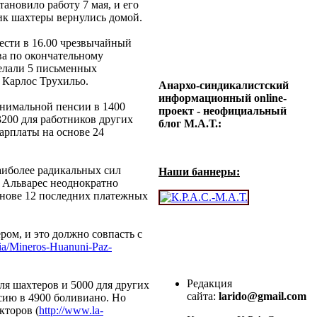
тановило работу 7 мая, и его
ник шахтеры вернулись домой.
ести в 16.00 чрезвычайный
а по окончательному
елали 5 письменных
 Карлос Трухильо.
Анархо-синдикалистский
информационный online-
нимальной пенсии в 1400
проект - неофициальный
3200 для работников других
блог М.А.Т.:
зарплаты на основе 24
аиболее радикальных сил
Наши баннеры:
с Альварес неоднократно
основе 12 последних платежных
ом, и это должно совпасть с
ia/Mineros-Huanuni-Paz-
Редакция
ля шахтеров и 5000 для других
сайта:
larido@gmail.com
сию в 4900 боливиано. Но
кторов (
http://www.la-