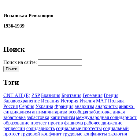
Испанская Революция
1936-1939
Поиск
Поиск на сайте:
Тэги
CNT-AIT (E)
ZSP
Бразилия
Британия
Германия
Греция
Здравоохранение
Испания
История
Италия
МАТ
Польша
Россия
Сербия
Украина
Франция
анархизм
анархисты
анархо-
синдикализм
антимилитаризм
всеобщая забастовка
дикая
забастовка
забастовка
капитализм
международная солидарност
образование
протест
против фашизма
рабочее движение
репрессии
солидарность
социальные протесты
социальный
протест
трудовой конфликт
трудовые конфликты
экология