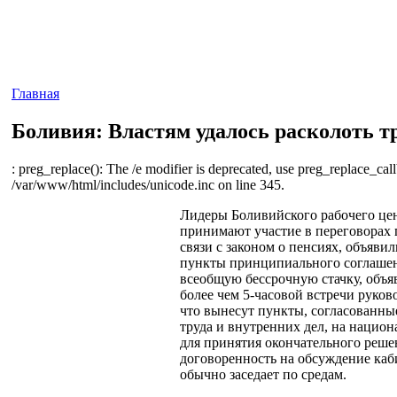
Главная
Боливия: Властям удалось расколоть 
: preg_replace(): The /e modifier is deprecated, use preg_replace_call
/var/www/html/includes/unicode.inc on line 345.
Лидеры Боливийского рабочего це
принимают участие в переговорах
связи с законом о пенсиях, объяви
пункты принципиального соглашен
всеобщую бессрочную стачку, объ
более чем 5-часовой встречи руко
что вынесут пункты, согласованны
труда и внутренних дел, на нацио
для принятия окончательного реше
договоренность на обсуждение каб
обычно заседает по средам.