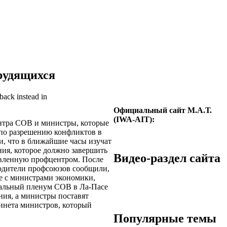
трудящихся
back instead in
Официальный сайт М.А.Т.
(IWA-AIT):
нтра СОВ и министры, которые
 по разрешению конфликтов в
ли, что в ближайшие часы изучат
ия, которое должно завершить
Видео-раздел сайта
явленную профцентром. После
водители профсоюзов сообщили,
е с министрами экономики,
нальный пленум СОВ в Ла-Пасе
ния, а министры поставят
инета министров, который
Популярные темы