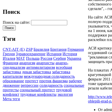
собственного 
сделали", - г
Поиск
На сайте АСИ
полную подде
Поиск на сайте:
указывается, 
на 1 июня, ка
поддержки ра
Тэги
расклейки пла
АСИ критикуе
CNT-AIT (E)
ZSP
Бразилия
Британия
Германия
осудивший саб
Греция
Здравоохранение
Испания
История
"рекламная с
Италия
МАТ
Польша
Россия
Сербия
Украина
защищать пра
Франция
анархизм
анархисты
анархо-
синдикализм
антимилитаризм
всеобщая
На плакатах 
забастовка
дикая забастовка
забастовка
крагуевацкой
капитализм
международная солидарность
феврале 2011
образование
протест
против фашизма
рабочее
тоже царапал
движение
репрессии
солидарность
социальные
резали кабели
протесты
социальный протест
трудовой
конфликт
трудовые конфликты
экология
http://www.tele
Мета теги
oblepili-grad-p.
От admin