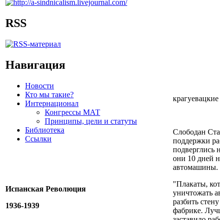
RSS
Навигация
Новости
Кто мы такие?
крагуевацкие
Интернационал
Конгрессы МАТ
Принципы, цели и статуты
Библиотека
Слободан Ста
Ссылки
поддержки раб
подверглись 
они 10 дней 
автомашины.
"Плакаты, ко
Испанская Революция
уничтожать а
разбить стену
1936-1939
фабрике. Луч
заставило ра